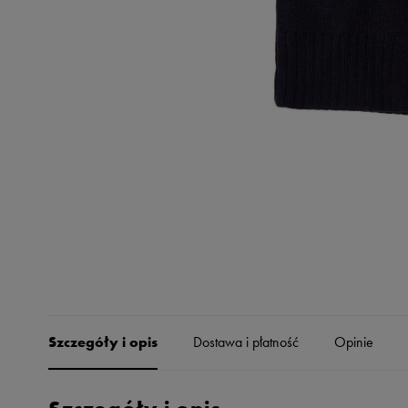
Skechers
Timberland
Umbro
Under Armour
Up8
U.S. Polo ASSN.
Vans
Szczegóły i opis
Dostawa i płatność
Opinie