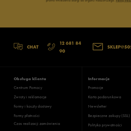
prawo wniesienia skargi do organu nadzorczego.
Pełną treś
12 681 84
CHAT
SKLEP@50
90
Obsługa klienta
Informacje
Centrum Pomocy
Promocje
Zwroty i reklamacje
Karta podarunkowa
Formy i koszty dostawy
Newsletter
Formy płatności
Bezpieczne zakupy (SSL)
Czas realizacji zamówienia
Polityka prywatności