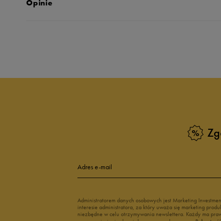
Opinie
Produkt nie posia
Zg
Adres e-mail
Administratorem danych osobowych jest Marketing Investme
interesie administratora, za który uważa się marketing pro
niezbędne w celu otrzymywania newslettera. Każdy ma prawo