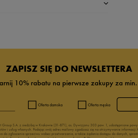
da recenzji
ZAPISZ SIĘ DO NEWSLETTERA
arnij 10% rabatu na pierwsze zakupy za min.
Oferta damska
Oferta męska
nt Group S.A. z siedzibą w Krakowie (31-871), os. Dywizjonu 303 paw. 1, udostępnione po
duktów i usług własnych. Podając swój adres mailowy zgadzasz się na otrzymywanie informacj
 do zgłoszenia sprzeciwu wobec przetwarzania, a także żądania dostępu do danych, sprost