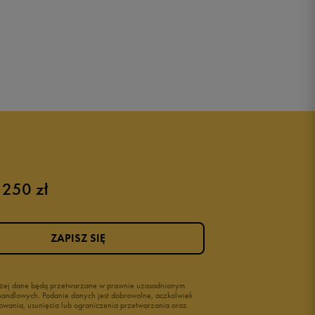
 250 zł
ZAPISZ SIĘ
wyżej dane będą przetwarzane w prawnie uzasadnionym
i handlowych. Podanie danych jest dobrowolne, aczkolwiek
owania, usunięcia lub ograniczenia przetwarzania oraz