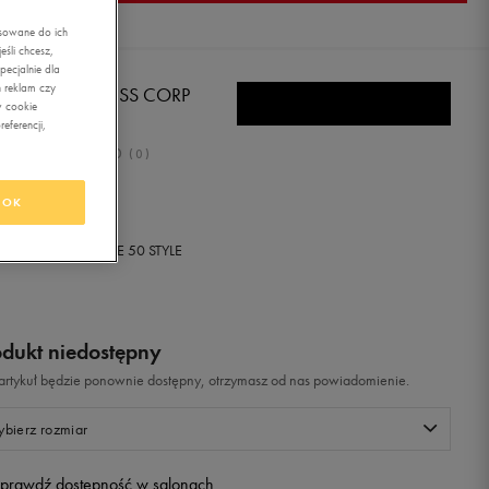
asowane do ich
śli chcesz,
ecjalnie dla
 reklam czy
IDAS CZAPKA ESS CORP
w cookie
AN
eferencji,
0.0
(
0
)
99
zł
z Vat
OK
+ 50 PKT W
KLUBIE 50 STYLE
odukt niedostępny
i artykuł będzie ponownie dostępny, otrzymasz od nas powiadomienie.
bierz rozmiar
prawdź dostępność w salonach
XXXS
Powiadom o dostępności