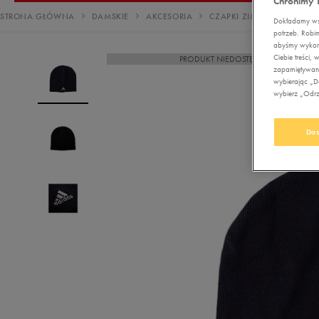
Chronimy 
Nerki
Reebok Court Advance
Disney
Buty outdoor
Buty treningowe
Buty outdoor
Buty treningowe
Stroje kąpielowe
Stroje kąpielowe
Bluzy
Kurtki zimowe
Buty lifestyle
Bokserki Umbro
adidas Barreda
ad
Sz
STRONA GŁÓWNA
DAMSKIE
AKCESORIA
CZAPKI ZIMOWE
ADIDA
Dokładamy wsz
Plecaki
adidas Court
potrzeb. Robi
Ellesse
Buty zimowe
Buty piłkarskie
Buty piłkarskie
Buty outdoor
Sukienki
Bluzy
Spodnie
Sukienki
Reebok Smash Edge
Re
abyśmy wykorz
Torby
Ciebie treści
PRODUKT NIEDOSTĘPNY
Empire
Duże rozmiary
Buty outdoor
Buty zimowe
Buty piłkarskie
Legginsy
Spodnie
Komplety dresowe
adidas Grand Court
ad
zapamiętywani
Akcesoria
wybierając „Do
Fila
Buty zimowe
Buty zimowe
Bluzy
Legginsy
Legginsy
piłkarskie
wybierz „Odrzu
Must Have
Must Have
Jordan
Trapery
Trapery
Spodnie
Komplety dresowe
Bezrękawniki
Pielęgnacja obuwia
Dos
Lacoste
Duże rozmiary
Duże rozmiary
Komplety dresowe
Bezrękawniki
Kurtki przejściowe
Akcesoria
narciarskie
Levi's
Kurtki przejściowe
Kurtki przejściowe
Kurtki zimowe
Szaliki i rękawiczki
Must Have
Must Have
New Balance
Bezrękawniki
Kurtki zimowe
Czapki zimowe
Must Have
New Era
Kurtki zimowe
Must Have
Nike
Must Have
Oto
Puma
Reebok