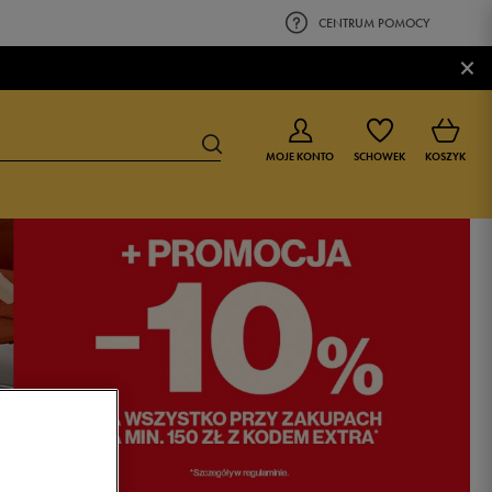
CENTRUM POMOCY
×
MOJE KONTO
SCHOWEK
KOSZYK
BUTY DLA CHŁOPCA
BUTY DLA DZIEWCZYNKI
0-4 lat
0-4 lat
4-8 lat
4-8 lat
9-16 lat
9-16 lat