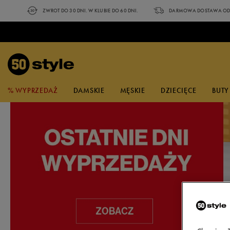
ZWROT DO 30 DNI. W KLUBIE DO 60 DNI.
DARMOWA DOSTAWA OD 
% WYPRZEDAŻ
DAMSKIE
MĘSKIE
DZIECIĘCE
BUTY
NA CZASIE
ZOBACZ
NA CZASIE
POPULARNE KOLEKCJE
ZOBACZ
ZOBACZ NOWE
PO
NA
WYPRZEDAŻ
BUTY
BUTY
BUTY
BUTY
UBRANIA
AKCESORIA
MARKI
SPORT
KATEGORIA
UBRANIA
UBRANIA
UBRANIA
A
A
A
KOLEKCJE
adidas
Outdoor i sporty zimowe
Buty
Sneakersy
Sneakersy
Sandały
Sneakersy
Koszulki
Czapki z daszkiem
Buty
Koszulki
Koszulki
Koszulki
Klapki adidas
Dobierz bluzę do spodni
Torby Nike
Reebok Glide
Klapki basenowe
Va
T-
adidas Streettalk
Champion
Bieganie i trening
Ubrania
Trampki
Trampki
Sneakersy
Trampki
Koszulki polo
Okulary
Ubrania
Topy
Koszulki Polo
Spodenki
Sneakersy adidas
Na trening
Skarpetki Umbro
adidas VL Court Bold
Zestawy do ćwiczeń
ad
T-
przeciwsłoneczne
New Balance 408
Confront
Piłka nożna
Akcesoria
Klapki
Klapki
Trampki
Klapki
Topy
Akcesoria
Spodenki
Spodenki
Bluzy
Sneakersy New Balance
Nike Club Fleece
Skarpetki adidas
Nike Gamma Force
Akcesoria treningowe
Fi
T-
Skarpetki
adidas Barreda
Converse
Pływanie
Sandały
Sandały
Klapki
Sandały
Spodenki
Koszulki Polo
Kąpielówki
Spodnie
Sneakersy Reebok
Nike Sportswear
Skarpetki Nike
Puma Club II Era
Ni
T-
Bielizna
New Balance 373
DC
Buty do biegania
Buty do biegania
Buty do biegania
Buty do biegania
Kąpielówki
Sukienki
Topy
Legginsy
Sneakersy Nike
adidas 3 stripes
Skarpetki Reebok
Fila D Formation
Ni
Sz