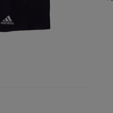
Vans
Skechers
Timberland
Umbro
Under Armour
Up8
U.S. Polo ASSN.
Vans