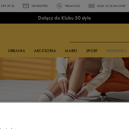
299,99 ZŁ
NEWSLETTER
PROMOCJE
KLUB: 25 ZŁ NA START
Dołącz do Klubu 50 style
UBRANIA
AKCESORIA
MARKI
SPORT
NOWOŚCI
PULARNE KOLEKCJE
 CZASIE
KCESORIA
KCESORIA
KCESORIA
MARKI
MARKI
MARKI
Czapki z daszkiem
Czapki z daszkiem
Skarpetki
adidas
adidas
adidas
ns Brooklyn
shirty adidas
Okulary
Okulary
Plecaki
Bama
Bama
Champion
idas Terrex
shirty Champion
przeciwsłoneczne
przeciwsłoneczne
Akcesoria
Champion
Champion
Converse
la Ravagement
shirty Reebok
Skarpetki
Skarpetki
piłkarskie
Converse
Confront
Disney
ke Court Vision
shirty Umbro
Bielizna
Bokserki
Piórniki
Empire
Converse
Fila
ke Field General
orty Reebok