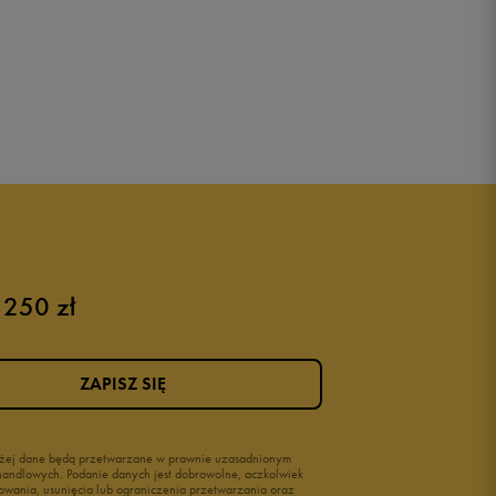
 250 zł
ZAPISZ SIĘ
wyżej dane będą przetwarzane w prawnie uzasadnionym
i handlowych. Podanie danych jest dobrowolne, aczkolwiek
owania, usunięcia lub ograniczenia przetwarzania oraz