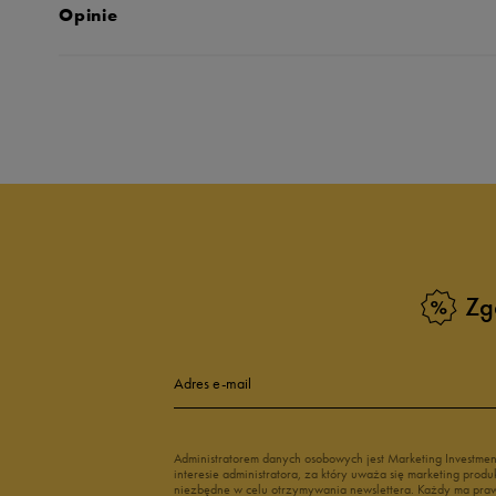
Opinie
Produkt nie posia
Zg
Adres e-mail
Administratorem danych osobowych jest Marketing Investme
interesie administratora, za który uważa się marketing pro
niezbędne w celu otrzymywania newslettera. Każdy ma prawo