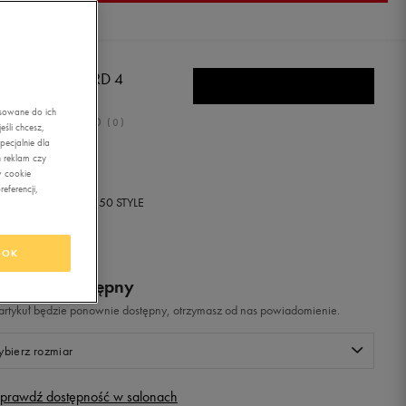
IDAS D HOWARD 4
asowane do ich
0.0
(
0
)
śli chcesz,
ecjalnie dla
ł
z Vat
 reklam czy
w cookie
eferencji,
+ 0 PKT W
KLUBIE 50 STYLE
OK
odukt niedostępny
i artykuł będzie ponownie dostępny, otrzymasz od nas powiadomienie.
bierz rozmiar
prawdź dostępność w salonach
Rozmiary EU
Rozmiary US