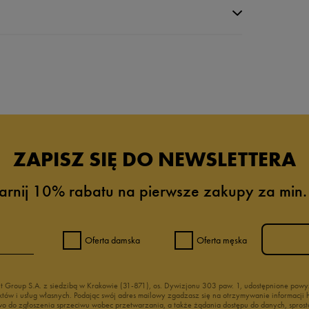
da recenzji
ZAPISZ SIĘ DO NEWSLETTERA
arnij 10% rabatu na pierwsze zakupy za min.
Oferta damska
Oferta męska
nt Group S.A. z siedzibą w Krakowie (31-871), os. Dywizjonu 303 paw. 1, udostępnione po
duktów i usług własnych. Podając swój adres mailowy zgadzasz się na otrzymywanie informacj
 do zgłoszenia sprzeciwu wobec przetwarzania, a także żądania dostępu do danych, sprost