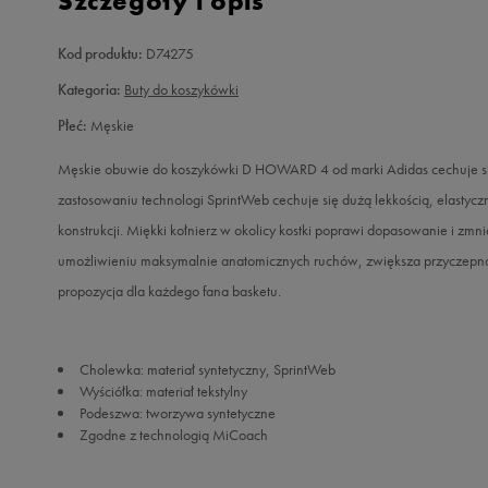
Szczegóły i opis
Kod produktu:
D74275
Kategoria:
Buty do koszykówki
Płeć:
Męskie
Męskie obuwie do koszykówki D HOWARD 4 od marki Adidas cechuje się
zastosowaniu technologi SprintWeb cechuje się dużą lekkością, elastyc
konstrukcji. Miękki kołnierz w okolicy kostki poprawi dopasowanie i zmni
umożliwieniu maksymalnie anatomicznych ruchów, zwiększa przyczepnoś
propozycja dla każdego fana basketu.
Cholewka: materiał syntetyczny, SprintWeb
Wyściółka: materiał tekstylny
Podeszwa: tworzywa syntetyczne
Zgodne z technologią MiCoach