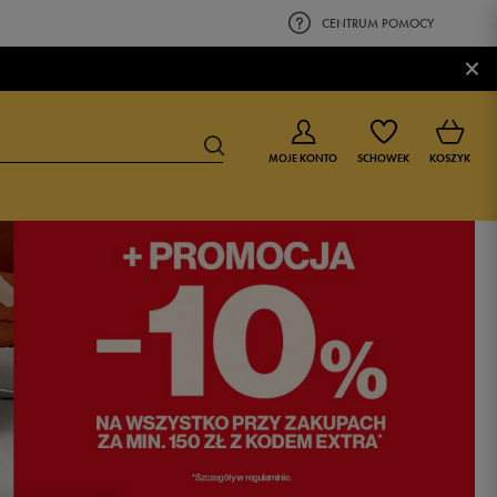
CENTRUM POMOCY
×
MOJE KONTO
SCHOWEK
KOSZYK
BUTY DLA CHŁOPCA
BUTY DLA DZIEWCZYNKI
0-4 lat
0-4 lat
4-8 lat
4-8 lat
9-16 lat
9-16 lat