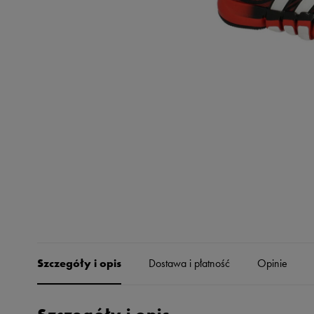
Skechers
Timberland
Umbro
Under Armour
Up8
U.S. Polo ASSN.
Vans
Szczegóły i opis
Dostawa i płatność
Opinie