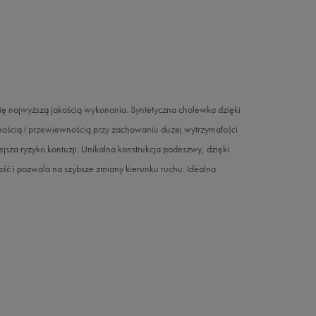
 najwyższą jakością wykonania. Syntetyczna cholewka dzięki
znością i przewiewnością przy zachowaniu dużej wytrzymałości
ejsza ryzyko kontuzji. Unikalna konstrukcja podeszwy, dzięki
ć i pozwala na szybsze zmiany kierunku ruchu. Idealna