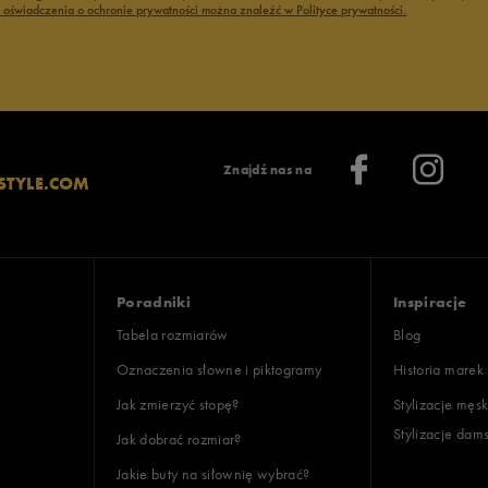
ć oświadczenia o ochronie prywatności można znaleźć w Polityce prywatności.
Znajdź nas na
STYLE.COM
Poradniki
Inspiracje
Tabela rozmiarów
Blog
Oznaczenia słowne i piktogramy
Historia marek
Jak zmierzyć stopę?
Stylizacje męsk
Stylizacje dam
Jak dobrać rozmiar?
Jakie buty na siłownię wybrać?