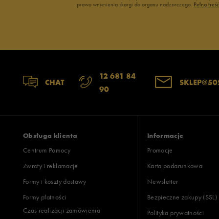
prawo wniesienia skargi do organu nadzorczego.
Pełną treś
12 681 84
CHAT
SKLEP@50
90
Obsługa klienta
Informacje
Centrum Pomocy
Promocje
Zwroty i reklamacje
Karta podarunkowa
Formy i koszty dostawy
Newsletter
Formy płatności
Bezpieczne zakupy (SSL)
Czas realizacji zamówienia
Polityka prywatności