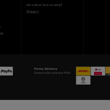
Jak wybrać buty na zimę?
Więcej >
e
yle
Formy dostawy
Dostawa tylko na terenie Polski