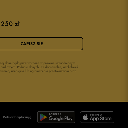
 250 zł
ZAPISZ SIĘ
wyżej dane będą przetwarzane w prawnie uzasadnionym
i handlowych. Podanie danych jest dobrowolne, aczkolwiek
owania, usunięcia lub ograniczenia przetwarzania oraz
Pobierz aplikację