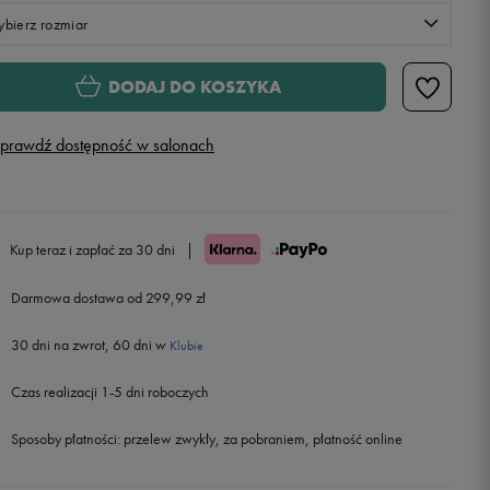
bierz rozmiar
S
DODAJ DO KOSZYKA
M
prawdź dostępność w salonach
L
XL
Powiadom o dostępności
Kup teraz i zapłać za 30 dni
|
Darmowa dostawa od 299,99 zł
XXL
Powiadom o dostępności
30 dni na zwrot, 60 dni w
Klubie
Czas realizacji 1-5 dni roboczych
Sposoby płatności:
przelew zwykły, za pobraniem, płatność online