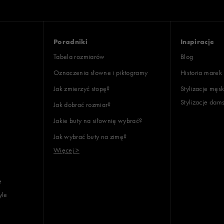
lientów
Poradniki
Inspiracje
Wyczyść
Szukaj
Tabela rozmiarów
Blog
Oznaczenia słowne i piktogramy
Historia marek
Jak zmierzyć stopę?
Stylizacje męsk
Stylizacje dam
Jak dobrać rozmiar?
Jakie buty na siłownię wybrać?
Jak wybrać buty na zimę?
Więcej >
e
yle