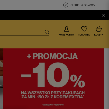
CENTRUM POMOCY
×
MOJE KONTO
SCHOWEK
KOSZYK
BUTY DLA CHŁOPCA
BUTY DLA DZIEWCZYNKI
0-4 lat
0-4 lat
4-8 lat
4-8 lat
9-16 lat
9-16 lat