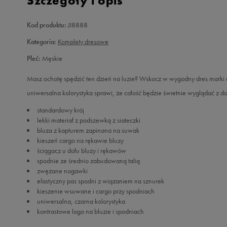
Szczegóły i opis
Kod produktu:
JI8888
Kategoria:
Komplety dresowe
Płeć:
Męskie
Masz ochotę spędzić ten dzień na luzie? Wskocz w wygodny dres marki 
uniwersalna kolorystyka sprawi, że całość będzie świetnie wyglądać z d
standardowy krój
lekki materiał z podszewką z siateczki
bluza z kapturem zapinana na suwak
kieszeń cargo na rękawie bluzy
ściągacz u dołu bluzy i rękawów
spodnie ze średnio zabudowaną talią
zwężane nogawki
elastyczny pas spodni z wiązaniem na sznurek
kieszenie wsuwane i cargo przy spodniach
uniwersalna, czarna kolorystyka
kontrastowe logo na bluzie i spodniach