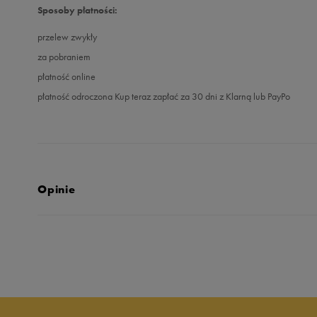
Sposoby płatności:
przelew zwykły
za pobraniem
płatność online
płatność odroczona Kup teraz zapłać za 30 dni z Klarną lub PayPo
Opinie
4.7
opinii klientów
8
z całego okresu
zebranych i zweryfikowanych przez