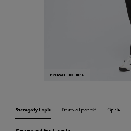
Skechers
Timberland
Umbro
Under Armour
Up8
U.S. Polo ASSN.
Vans
PROMO: DO -30%
Szczegóły i opis
Dostawa i płatność
Opinie