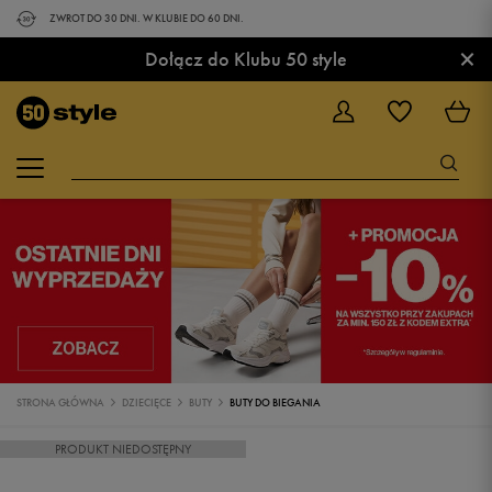
ZWROT DO 30 DNI. W KLUBIE DO 60 DNI.
×
Dołącz do Klubu 50 style
STRONA GŁÓWNA
DZIECIĘCE
BUTY
BUTY DO BIEGANIA
PRODUKT NIEDOSTĘPNY