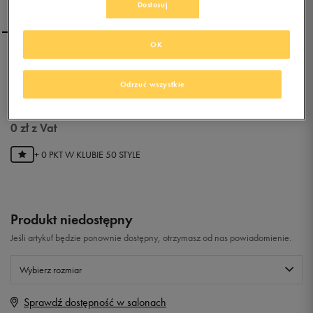
Dostosuj
OK
ADIDAS LK SPORT CF K
Odrzuć wszystkie
0.0
(
0
)
0
zł
z Vat
+ 0 PKT W
KLUBIE 50 STYLE
Produkt niedostępny
Jeśli artykuł będzie ponownie dostępny, otrzymasz od nas powiadomienie.
Wybierz rozmiar
Sprawdź dostępność w salonach
Rozmiary EU
Rozmiary US