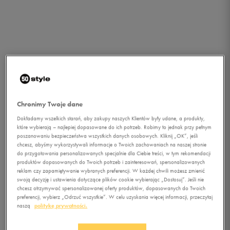
Chronimy Twoje dane
Dokładamy wszelkich starań, aby zakupy naszych Klientów były udane, a produkty,
które wybierają – najlepiej dopasowane do ich potrzeb. Robimy to jednak przy pełnym
poszanowaniu bezpieczeństwa wszystkich danych osobowych. Kliknij „OK”, jeśli
chcesz, abyśmy wykorzystywali informacje o Twoich zachowaniach na naszej stronie
do przygotowania personalizowanych specjalnie dla Ciebie treści, w tym rekomendacji
produktów dopasowanych do Twoich potrzeb i zainteresowań, spersonalizowanych
reklam czy zapamiętywanie wybranych preferencji. W każdej chwili możesz zmienić
swoją decyzję i ustawienia dotyczące plików cookie wybierając „Dostosuj”. Jeśli nie
chcesz otrzymywać spersonalizowanej oferty produktów, dopasowanych do Twoich
1/2
preferencji, wybierz „Odrzuć wszystkie”. W celu uzyskania więcej informacji, przeczytaj
naszą
politykę prywatności.