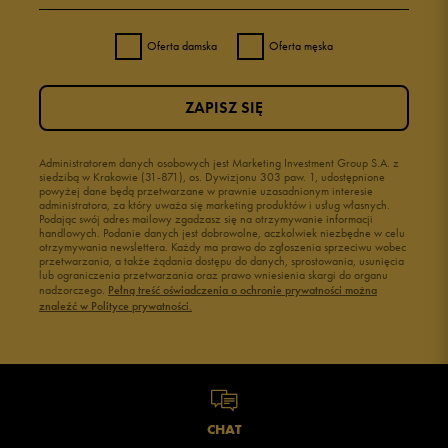
Oferta damska
Oferta męska
ZAPISZ SIĘ
Administratorem danych osobowych jest Marketing Investment Group S.A. z
siedzibą w Krakowie (31-871), os. Dywizjonu 303 paw. 1, udostępnione
powyżej dane będą przetwarzane w prawnie uzasadnionym interesie
administratora, za który uważa się marketing produktów i usług własnych.
Podając swój adres mailowy zgadzasz się na otrzymywanie informacji
handlowych. Podanie danych jest dobrowolne, aczkolwiek niezbędne w celu
otrzymywania newslettera. Każdy ma prawo do zgłoszenia sprzeciwu wobec
przetwarzania, a także żądania dostępu do danych, sprostowania, usunięcia
lub ograniczenia przetwarzania oraz prawo wniesienia skargi do organu
nadzorczego.
Pełną treść oświadczenia o ochronie prywatności można
znaleźć w Polityce prywatności.
CHAT