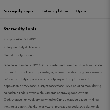
28
16,6 cm
Powiadom o dostępności
Szczegóły i opis
Dostawa i płatność
Opinie
29
17,4 cm
Powiadom o dostępności
Szczegóły i opis
30
17,8 cm
Powiadom o dostępności
Kod produktu:
M25892
31
18,7 cm
Powiadom o dostępności
Kategoria:
Buty do biegania
Płeć:
dla małych dzieci
32
19,5 cm
Powiadom o dostępności
Dziecięce obuwie LK SPORT CF K z jesiennej kolekcji marki adidas. Lekkie i
33
20 cm
Powiadom o dostępności
przewiewne znakomicie sprawdzą się w trakcie codziennego użytkowania.
Połączenie tekstylnej siateczki z syntetycznym tworzywem zapewni
34
20,8 cm
Powiadom o dostępności
odpowiednią sztywność i elastyczność całości. Dwa paski na rzep ułatwią
zakładanie i zdejmowanie obuwia oraz poprawią dopasowanie.
35
21,2 cm
Powiadom o dostępności
Oddychająca i antybakteryjna wkładka OrthoLite zadba o idealny klimat
wewnątrz butów. Miękka, elastyczna i przyczepna podeszwa doskonale