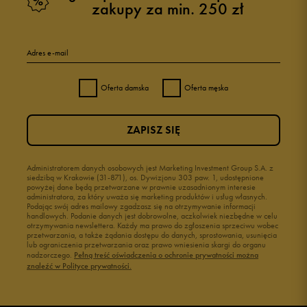
zakupy za min. 250 zł
Adres e-mail
Oferta damska
Oferta męska
ZAPISZ SIĘ
Administratorem danych osobowych jest Marketing Investment Group S.A. z
siedzibą w Krakowie (31-871), os. Dywizjonu 303 paw. 1, udostępnione
powyżej dane będą przetwarzane w prawnie uzasadnionym interesie
administratora, za który uważa się marketing produktów i usług własnych.
Podając swój adres mailowy zgadzasz się na otrzymywanie informacji
handlowych. Podanie danych jest dobrowolne, aczkolwiek niezbędne w celu
otrzymywania newslettera. Każdy ma prawo do zgłoszenia sprzeciwu wobec
przetwarzania, a także żądania dostępu do danych, sprostowania, usunięcia
lub ograniczenia przetwarzania oraz prawo wniesienia skargi do organu
nadzorczego.
Pełną treść oświadczenia o ochronie prywatności można
znaleźć w Polityce prywatności.