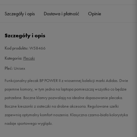
Szczegóły i opis
Dostawa i płatność
Opinie
Szczegóły i opis
Kod produktu:
W58466
Kategoria:
Plecaki
Płeć:
Unisex
Funkcjonalny plecak BP POWER II z wiosennej kolekcji marki Adidas. Dwie
pojemne komory, w tym jedna na laptopa pomieszczą wszystko co będzie
potrzebne. Boczne klamry pozwalają na idealne dopasowanie plecaka.
Boczne kieszonki z siateczki na drobne akcesoria. Regulowane szelki
zapewnią optymalny komfort noszenia. Klasyczna czarno-biała kolorystyka
nadaje sportowego wyglądu.