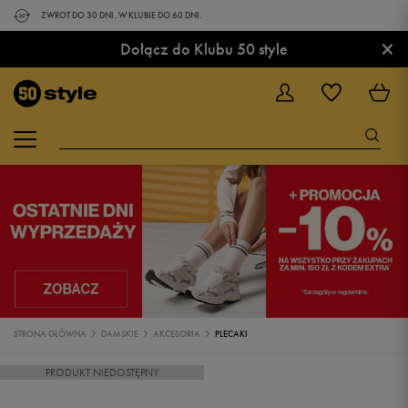
ZWROT DO 30 DNI. W KLUBIE DO 60 DNI.
×
Dołącz do Klubu 50 style
STRONA GŁÓWNA
DAMSKIE
AKCESORIA
PLECAKI
PRODUKT NIEDOSTĘPNY