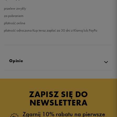
przelew zwykły
za pobraniem
płatność online
płatność odroczona Kup teraz zapłać za 30 dni z Klarną lub PayPo
Opinie
Produkt nie posiada recenzji
ZAPISZ SIĘ DO
NEWSLETTERA
Zgarnij 10% rabatu na pierwsze