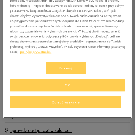
Dokładamy wszelkich starań, aby zakupy naszych Klientów były udane, a produkty,
które wybierają – najlepiej dopasowane do ich potrzeb. Robimy to jednak przy pełnym
poszanowaniu bezpieczeństwa wszystkich danych osobowych. Kliknij „OK”, jeśli
chcesz, abyśmy wykorzystywali informacje o Twoich zachowaniach na naszej stronie
do przygotowania personalizowanych specjalnie dla Ciebie treści, w tym rekomendacji
produktów dopasowanych do Twoich potrzeb i zainteresowań, spersonalizowanych
ADIDAS PLECAK BP
reklam czy zapamiętywanie wybranych preferencji. W każdej chwili możesz zmienić
POWER II
swoją decyzję i ustawienia dotyczące plików cookie wybierając „Dostosuj”. Jeśli nie
chcesz otrzymywać spersonalizowanej oferty produktów, dopasowanych do Twoich
preferencji, wybierz „Odrzuć wszystkie”. W celu uzyskania więcej informacji, przeczytaj
0.0
(
0
)
naszą
politykę prywatności.
69,99
zł
z Vat
+ 350 PKT W
KLUBIE 50 STYLE
Dostosuj
OK
Produkt niedostępny
Jeśli artykuł będzie ponownie dostępny, otrzymasz od nas powiadomienie.
Odrzuć wszystkie
Wybierz rozmiar
Sprawdź dostępność w salonach
ONE SIZE
Powiadom o dostępności