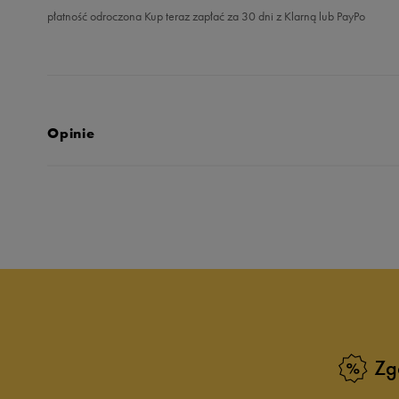
płatność odroczona Kup teraz zapłać za 30 dni z Klarną lub PayPo
Opinie
4.8
opinii klientów
474
z całego okresu
zebranych i zweryfikowanych przez
Zg
5
8