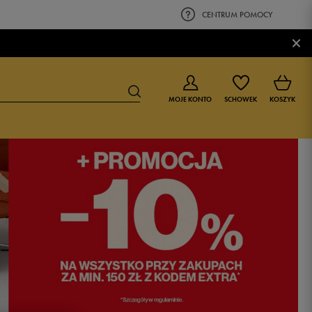
CENTRUM POMOCY
×
MOJE KONTO
SCHOWEK
KOSZYK
BUTY DLA CHŁOPCA
BUTY DLA DZIEWCZYNKI
0-4 lat
0-4 lat
4-8 lat
4-8 lat
9-16 lat
9-16 lat