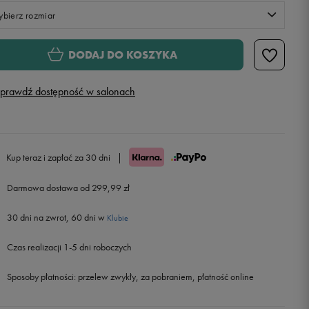
bierz rozmiar
S
DODAJ DO KOSZYKA
M
prawdź dostępność w salonach
L
Powiadom o dostępności
XL
Powiadom o dostępności
Kup teraz i zapłać za 30 dni
|
Darmowa dostawa od 299,99 zł
XXL
Powiadom o dostępności
30 dni na zwrot, 60 dni w
Klubie
Czas realizacji 1-5 dni roboczych
Sposoby płatności:
przelew zwykły, za pobraniem, płatność online