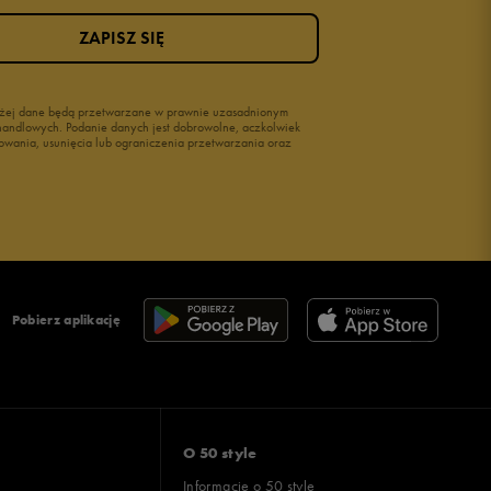
ZAPISZ SIĘ
wyżej dane będą przetwarzane w prawnie uzasadnionym
i handlowych. Podanie danych jest dobrowolne, aczkolwiek
owania, usunięcia lub ograniczenia przetwarzania oraz
Pobierz aplikację
O 50 style
Informacje o 50 style