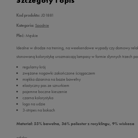
Szczegóły i opis
Kod produktu:
JD1881
Kategoria:
Spodnie
Płeć:
Męskie
Idealne w drodze na trening, na weekendowe wypady czy domowy relaks –
stonowaną kolorystykę urozmaicają lampasy w formie słynnych trzech p
regularny krój
zwężane nogawki zakończone ściągaczem
miękka dzianina na bazie bawełny
elastyczny pas ze sznurkiem
pojemne boczne kieszenie
czarna kolorystyka
logo na udzie
3-stripes na bokach
Materiał: 55% bawełna, 36% poliester z recyklingu, 9% wiskoza
adidas