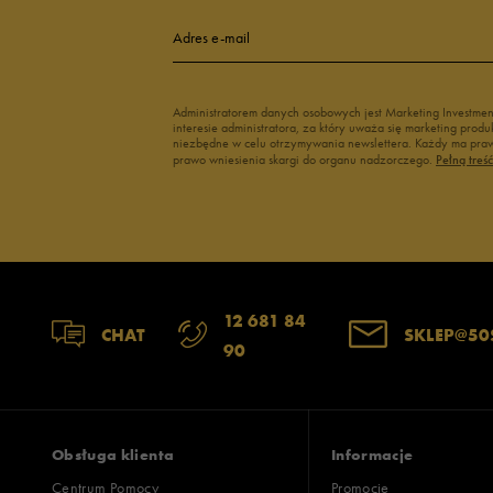
4
Adres e-mail
3
Administratorem danych osobowych jest Marketing Investme
interesie administratora, za który uważa się marketing pro
2
niezbędne w celu otrzymywania newslettera. Każdy ma prawo
prawo wniesienia skargi do organu nadzorczego.
Pełną treś
1
Szerokość
Liczba głosów:
12 681 84
CHAT
SKLEP@50
90
wąski
standardowy
szer
Zgodność z rozmiarem
Liczba głosów:
zaniżony
zgodny
zawyż
Obsługa klienta
Informacje
Centrum Pomocy
Promocje