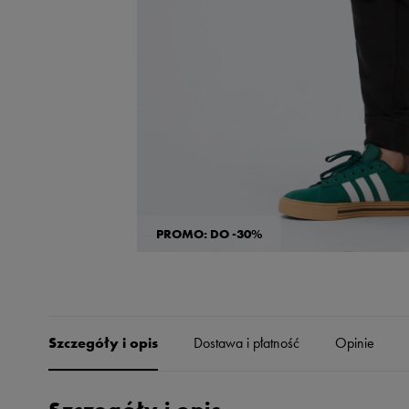
Skechers
Timberland
Umbro
Under Armour
Up8
U.S. Polo ASSN.
Vans
PROMO: DO -30%
Szczegóły i opis
Dostawa i płatność
Opinie