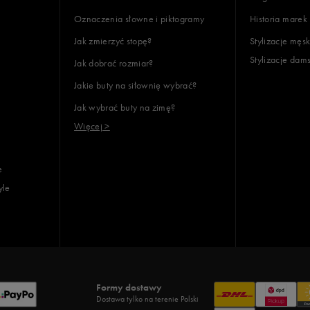
Oznaczenia słowne i piktogramy
Historia marek
Jak zmierzyć stopę?
Stylizacje męsk
Stylizacje dam
Jak dobrać rozmiar?
lientów
Jakie buty na siłownię wybrać?
Jak wybrać buty na zimę?
Wyczyść
Szukaj
Więcej >
e
yle
Formy dostawy
Dostawa tylko na terenie Polski