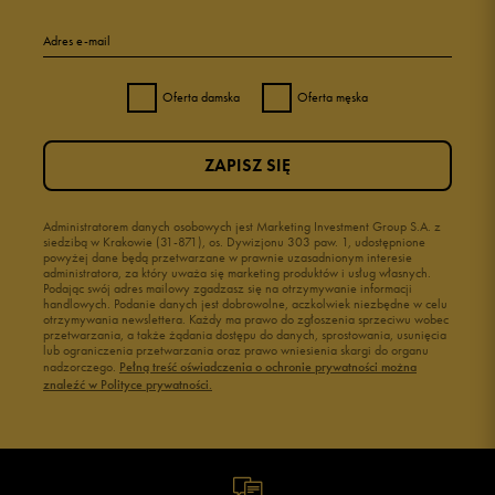
Adres e-mail
Oferta damska
Oferta męska
ZAPISZ SIĘ
Administratorem danych osobowych jest Marketing Investment Group S.A. z
siedzibą w Krakowie (31-871), os. Dywizjonu 303 paw. 1, udostępnione
powyżej dane będą przetwarzane w prawnie uzasadnionym interesie
administratora, za który uważa się marketing produktów i usług własnych.
Podając swój adres mailowy zgadzasz się na otrzymywanie informacji
handlowych. Podanie danych jest dobrowolne, aczkolwiek niezbędne w celu
otrzymywania newslettera. Każdy ma prawo do zgłoszenia sprzeciwu wobec
przetwarzania, a także żądania dostępu do danych, sprostowania, usunięcia
lub ograniczenia przetwarzania oraz prawo wniesienia skargi do organu
nadzorczego.
Pełną treść oświadczenia o ochronie prywatności można
znaleźć w Polityce prywatności.