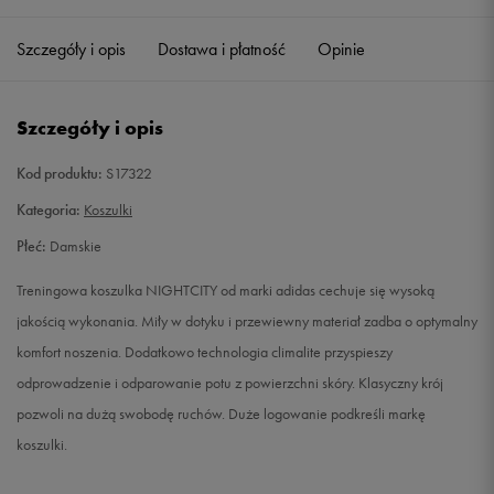
Szczegóły i opis
Dostawa i płatność
Opinie
S
Powiadom o dostępności
M
Powiadom o dostępności
Szczegóły i opis
L
Powiadom o dostępności
Kod produktu:
S17322
Kategoria:
Koszulki
Płeć:
Damskie
Treningowa koszulka NIGHTCITY od marki adidas cechuje się wysoką
jakością wykonania. Miły w dotyku i przewiewny materiał zadba o optymalny
komfort noszenia. Dodatkowo technologia climalite przyspieszy
odprowadzenie i odparowanie potu z powierzchni skóry. Klasyczny krój
pozwoli na dużą swobodę ruchów. Duże logowanie podkreśli markę
koszulki.