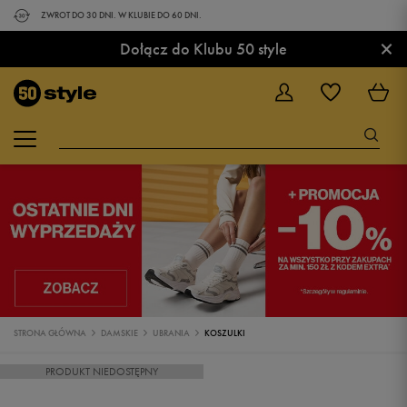
ZWROT DO 30 DNI. W KLUBIE DO 60 DNI.
×
Dołącz do Klubu 50 style
STRONA GŁÓWNA
DAMSKIE
UBRANIA
KOSZULKI
PRODUKT NIEDOSTĘPNY