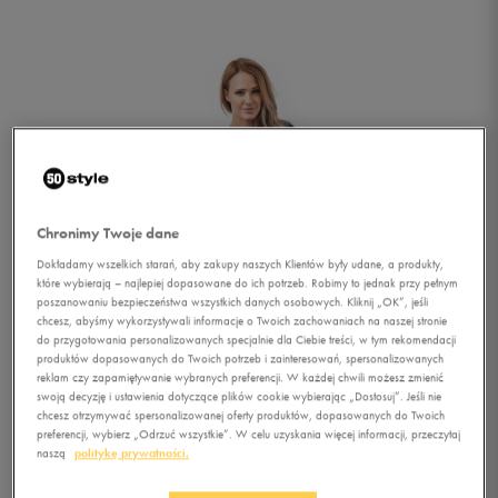
Chronimy Twoje dane
Dokładamy wszelkich starań, aby zakupy naszych Klientów były udane, a produkty,
które wybierają – najlepiej dopasowane do ich potrzeb. Robimy to jednak przy pełnym
poszanowaniu bezpieczeństwa wszystkich danych osobowych. Kliknij „OK”, jeśli
chcesz, abyśmy wykorzystywali informacje o Twoich zachowaniach na naszej stronie
do przygotowania personalizowanych specjalnie dla Ciebie treści, w tym rekomendacji
produktów dopasowanych do Twoich potrzeb i zainteresowań, spersonalizowanych
reklam czy zapamiętywanie wybranych preferencji. W każdej chwili możesz zmienić
swoją decyzję i ustawienia dotyczące plików cookie wybierając „Dostosuj”. Jeśli nie
chcesz otrzymywać spersonalizowanej oferty produktów, dopasowanych do Twoich
1/5
preferencji, wybierz „Odrzuć wszystkie”. W celu uzyskania więcej informacji, przeczytaj
naszą
politykę prywatności.