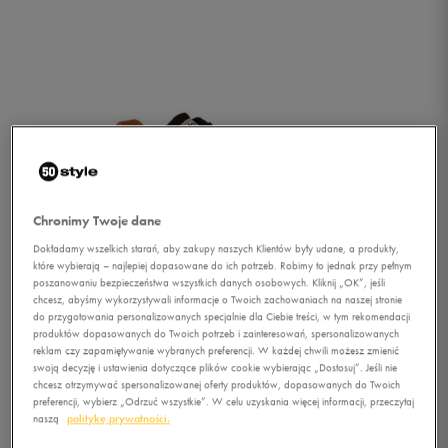
Chronimy Twoje dane
Dokładamy wszelkich starań, aby zakupy naszych Klientów były udane, a produkty,
które wybierają – najlepiej dopasowane do ich potrzeb. Robimy to jednak przy pełnym
poszanowaniu bezpieczeństwa wszystkich danych osobowych. Kliknij „OK”, jeśli
chcesz, abyśmy wykorzystywali informacje o Twoich zachowaniach na naszej stronie
do przygotowania personalizowanych specjalnie dla Ciebie treści, w tym rekomendacji
produktów dopasowanych do Twoich potrzeb i zainteresowań, spersonalizowanych
reklam czy zapamiętywanie wybranych preferencji. W każdej chwili możesz zmienić
swoją decyzję i ustawienia dotyczące plików cookie wybierając „Dostosuj”. Jeśli nie
1/2
chcesz otrzymywać spersonalizowanej oferty produktów, dopasowanych do Twoich
preferencji, wybierz „Odrzuć wszystkie”. W celu uzyskania więcej informacji, przeczytaj
naszą
politykę prywatności.