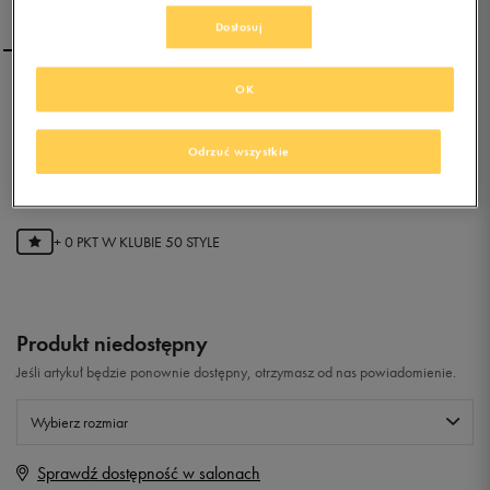
Dostosuj
OK
ADIDAS TECH SUPER
Odrzuć wszystkie
0.0
(
0
)
0
zł
z Vat
+ 0 PKT W
KLUBIE 50 STYLE
Produkt niedostępny
Jeśli artykuł będzie ponownie dostępny, otrzymasz od nas powiadomienie.
Wybierz rozmiar
Sprawdź dostępność w salonach
Rozmiary EU
Rozmiary US