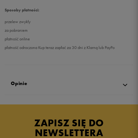
Sposoby płatności:
przelew zwykły
za pobraniem
płatność online
płatność odroczona Kup teraz zapłać za 30 dni z Klarną lub PayPo
Opinie
Produkt nie posiada recenzji
ZAPISZ SIĘ DO
NEWSLETTERA