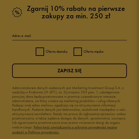
Zgarnij 10% rabatu na pierwsze
zakupy za min. 250 zł
Adres e-mail
Oferta damska
Oferta męska
ZAPISZ SIĘ
Administratorem danych osobowych jest Marketing Investment Group S.A. z
siedzibą w Krakowie (31-871), os. Dywizjonu 303 paw. 1, udostępnione
powyżej dane będą przetwarzane w prawnie uzasadnionym interesie
administratora, za który uważa się marketing produktów i usług własnych.
Podając swój adres mailowy zgadzasz się na otrzymywanie informacji
handlowych. Podanie danych jest dobrowolne, aczkolwiek niezbędne w celu
otrzymywania newslettera. Każdy ma prawo do zgłoszenia sprzeciwu wobec
przetwarzania, a także żądania dostępu do danych, sprostowania, usunięcia
lub ograniczenia przetwarzania oraz prawo wniesienia skargi do organu
nadzorczego.
Pełną treść oświadczenia o ochronie prywatności można
znaleźć w Polityce prywatności.