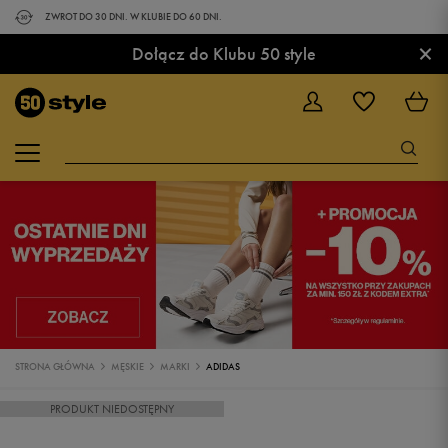
ZWROT DO 30 DNI. W KLUBIE DO 60 DNI.
×
Dołącz do Klubu 50 style
STRONA GŁÓWNA
MĘSKIE
MARKI
ADIDAS
PRODUKT NIEDOSTĘPNY