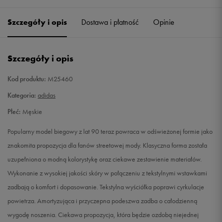
41 1/3
26 cm
Powiadom o dostępności
Szczegóły i opis
Dostawa i płatność
Opinie
42
26,5 cm
Powiadom o dostępności
Szczegóły i opis
42 2/3
27 cm
Powiadom o dostępności
Kod produktu:
M25460
43 1/3
27,5 cm
Powiadom o dostępności
Kategoria:
adidas
Płeć:
Męskie
44
28 cm
Powiadom o dostępności
Popularny model biegowy z lat 90 teraz powraca w odświeżonej formie jako
44 2/3
28,5 cm
Powiadom o dostępności
znakomita propozycja dla fanów streetowej mody. Klasyczna forma została
uzupełniona o modną kolorystykę oraz ciekawe zestawienie materiałów.
45 1/3
29 cm
Powiadom o dostępności
Wykonanie z wysokiej jakości skóry w połączeniu z tekstylnymi wstawkami
zadbają o komfort i dopasowanie. Tekstylna wyściółka poprawi cyrkulacje
46
29,5 cm
Powiadom o dostępności
powietrza. Amortyzująca i przyczepna podeszwa zadba o całodzienną
wygodę noszenia. Ciekawa propozycja, która będzie ozdobą niejednej
46 2/3
30 cm
Powiadom o dostępności