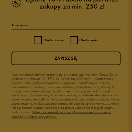
zakupy za min. 250 zł
Adres e-mail
Oferta damska
Oferta męska
ZAPISZ SIĘ
Administratorem danych osobowych jest Marketing Investment Group S.A. z
siedzibą w Krakowie (31-871), os. Dywizjonu 303 paw. 1, udostępnione
powyżej dane będą przetwarzane w prawnie uzasadnionym interesie
administratora, za który uważa się marketing produktów i usług własnych.
Podając swój adres mailowy zgadzasz się na otrzymywanie informacji
handlowych. Podanie danych jest dobrowolne, aczkolwiek niezbędne w celu
otrzymywania newslettera. Każdy ma prawo do zgłoszenia sprzeciwu wobec
przetwarzania, a także żądania dostępu do danych, sprostowania, usunięcia
lub ograniczenia przetwarzania oraz prawo wniesienia skargi do organu
nadzorczego.
Pełną treść oświadczenia o ochronie prywatności można
znaleźć w Polityce prywatności.