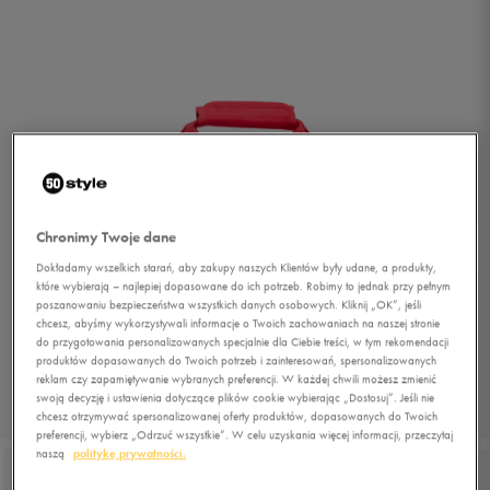
Chronimy Twoje dane
Dokładamy wszelkich starań, aby zakupy naszych Klientów były udane, a produkty,
które wybierają – najlepiej dopasowane do ich potrzeb. Robimy to jednak przy pełnym
poszanowaniu bezpieczeństwa wszystkich danych osobowych. Kliknij „OK”, jeśli
chcesz, abyśmy wykorzystywali informacje o Twoich zachowaniach na naszej stronie
do przygotowania personalizowanych specjalnie dla Ciebie treści, w tym rekomendacji
produktów dopasowanych do Twoich potrzeb i zainteresowań, spersonalizowanych
reklam czy zapamiętywanie wybranych preferencji. W każdej chwili możesz zmienić
swoją decyzję i ustawienia dotyczące plików cookie wybierając „Dostosuj”. Jeśli nie
1/5
chcesz otrzymywać spersonalizowanej oferty produktów, dopasowanych do Twoich
preferencji, wybierz „Odrzuć wszystkie”. W celu uzyskania więcej informacji, przeczytaj
naszą
politykę prywatności.