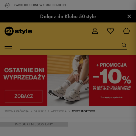
ZWROT DO 30 DNI. W KLUBIE DO 60 DNI.
×
Dołącz do Klubu 50 style
STRONA GŁÓWNA
DAMSKIE
AKCESORIA
TORBY SPORTOWE
PRODUKT NIEDOSTĘPNY