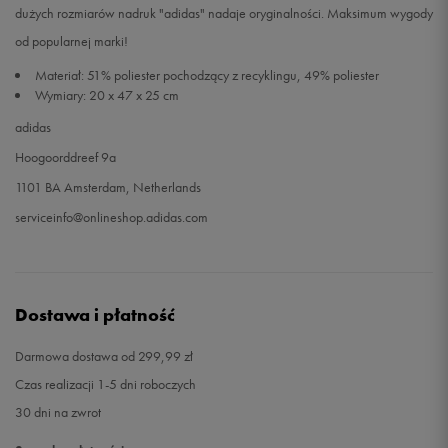
dużych rozmiarów nadruk "adidas" nadaje oryginalności. Maksimum wygody
od popularnej marki!
Materiał: 51% poliester pochodzący z recyklingu, 49% poliester
Wymiary: 20 x 47 x 25 cm
adidas
Hoogoorddreef 9a
1101 BA Amsterdam, Netherlands
serviceinfo@onlineshop.adidas.com
Dostawa i płatność
Darmowa dostawa od 299,99 zł
Czas realizacji 1-5 dni roboczych
30 dni na zwrot