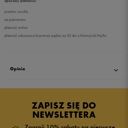
Sposoby płatności:
przelew zwykły
za pobraniem
płatność online
płatność odroczona Kup teraz zapłać za 30 dni z Klarną lub PayPo
Opinie
Produkt nie posiada recenzji
ZAPISZ SIĘ DO
NEWSLETTERA
Zgarnij 10% rabatu na pierwsze