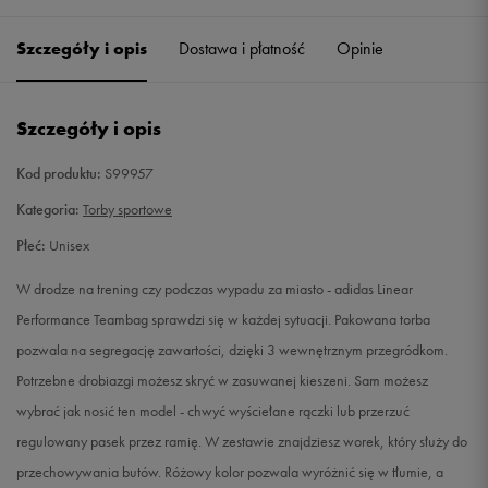
Szczegóły i opis
Dostawa i płatność
Opinie
Szczegóły i opis
Kod produktu:
S99957
Kategoria:
Torby sportowe
Płeć:
Unisex
W drodze na trening czy podczas wypadu za miasto - adidas Linear
Performance Teambag sprawdzi się w każdej sytuacji. Pakowana torba
pozwala na segregację zawartości, dzięki 3 wewnętrznym przegródkom.
Potrzebne drobiazgi możesz skryć w zasuwanej kieszeni. Sam możesz
wybrać jak nosić ten model - chwyć wyściełane rączki lub przerzuć
regulowany pasek przez ramię. W zestawie znajdziesz worek, który służy do
przechowywania butów. Różowy kolor pozwala wyróżnić się w tłumie, a