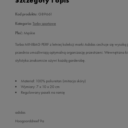
Szczegóły i opis
Kod produktu:
G89661
Kategoria:
Torby sportowe
Płeć:
Męskie
Torba MINIBAG PERF z letniej kolekcji marki Adidas cechuje się wysok
przednia umożliwiają optymalną organizację przestrzeni. Wewnętrzna k
stylistyka znakomicie ożywi każdą garderobę.
Materiał: 100% poliuretan (imitacja skóry)
Wymiary: 7 x 10 x 20 cm
Regulowany pasek na ramię
adidas
Hoogoorddreef 9a