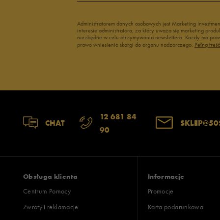
Administratorem danych osobowych jest Marketing Investme
interesie administratora, za który uważa się marketing pro
niezbędne w celu otrzymywania newslettera. Każdy ma prawo
prawo wniesienia skargi do organu nadzorczego.
Pełną treś
12 681 84
CHAT
SKLEP@50
90
Obsługa klienta
Informacje
Centrum Pomocy
Promocje
Zwroty i reklamacje
Karta podarunkowa