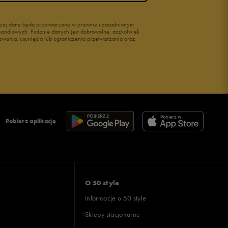
wyżej dane będą przetwarzane w prawnie uzasadnionym
i handlowych. Podanie danych jest dobrowolne, aczkolwiek
owania, usunięcia lub ograniczenia przetwarzania oraz
Pobierz aplikację
O 50 style
Informacje o 50 style
Sklepy stacjonarne