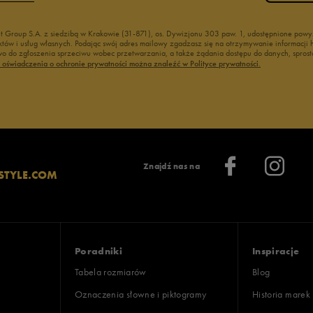
nt Group S.A. z siedzibą w Krakowie (31-871), os. Dywizjonu 303 paw. 1, udostępnione po
duktów i usług własnych. Podając swój adres mailowy zgadzasz się na otrzymywanie informacj
 do zgłoszenia sprzeciwu wobec przetwarzania, a także żądania dostępu do danych, sprost
ć oświadczenia o ochronie prywatności można znaleźć w Polityce prywatności.
Znajdź nas na
STYLE.COM
Poradniki
Inspiracje
Tabela rozmiarów
Blog
Oznaczenia słowne i piktogramy
Historia marek