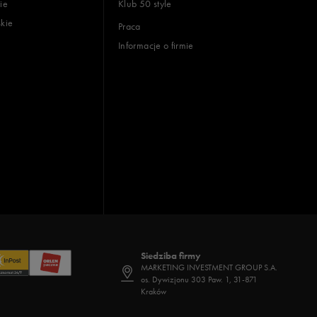
ie
Klub 50 style
skie
Praca
Informacje o firmie
Siedziba firmy
MARKETING INVESTMENT GROUP S.A.
os. Dywizjonu 303 Paw. 1, 31-871
Kraków