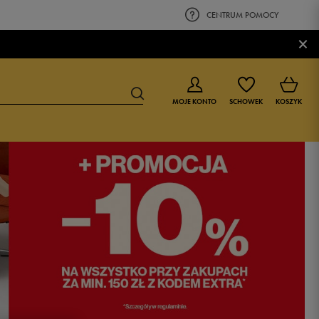
CENTRUM POMOCY
×
MOJE KONTO
SCHOWEK
KOSZYK
BUTY DLA CHŁOPCA
BUTY DLA DZIEWCZYNKI
0-4 lat
0-4 lat
4-8 lat
4-8 lat
9-16 lat
9-16 lat