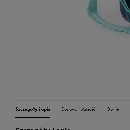
Skechers
Timberland
Umbro
Under Armour
Up8
U.S. Polo ASSN.
Vans
Szczegóły i opis
Dostawa i płatność
Opinie