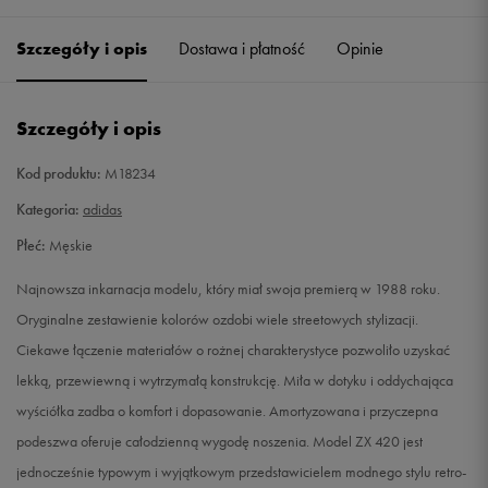
41 1/3
26 cm
Powiadom o dostępności
Szczegóły i opis
Dostawa i płatność
Opinie
42
26,5 cm
Powiadom o dostępności
Szczegóły i opis
42 2/3
27 cm
Powiadom o dostępności
Kod produktu:
M18234
43 1/3
27,5 cm
Powiadom o dostępności
Kategoria:
adidas
Płeć:
Męskie
44
28 cm
Powiadom o dostępności
Najnowsza inkarnacja modelu, który miał swoja premierą w 1988 roku.
44 2/3
28,5 cm
Powiadom o dostępności
Oryginalne zestawienie kolorów ozdobi wiele streetowych stylizacji.
Ciekawe łączenie materiałów o rożnej charakterystyce pozwoliło uzyskać
45 1/3
29 cm
Powiadom o dostępności
lekką, przewiewną i wytrzymałą konstrukcję. Miła w dotyku i oddychająca
wyściółka zadba o komfort i dopasowanie. Amortyzowana i przyczepna
46
29,5 cm
Powiadom o dostępności
podeszwa oferuje całodzienną wygodę noszenia. Model ZX 420 jest
jednocześnie typowym i wyjątkowym przedstawicielem modnego stylu retro-
46 2/3
30 cm
Powiadom o dostępności