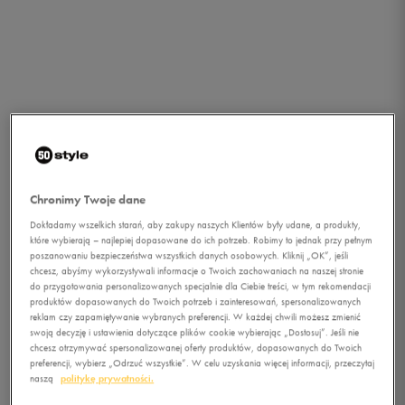
Chronimy Twoje dane
Dokładamy wszelkich starań, aby zakupy naszych Klientów były udane, a produkty,
które wybierają – najlepiej dopasowane do ich potrzeb. Robimy to jednak przy pełnym
poszanowaniu bezpieczeństwa wszystkich danych osobowych. Kliknij „OK”, jeśli
chcesz, abyśmy wykorzystywali informacje o Twoich zachowaniach na naszej stronie
do przygotowania personalizowanych specjalnie dla Ciebie treści, w tym rekomendacji
produktów dopasowanych do Twoich potrzeb i zainteresowań, spersonalizowanych
reklam czy zapamiętywanie wybranych preferencji. W każdej chwili możesz zmienić
swoją decyzję i ustawienia dotyczące plików cookie wybierając „Dostosuj”. Jeśli nie
1/2
chcesz otrzymywać spersonalizowanej oferty produktów, dopasowanych do Twoich
preferencji, wybierz „Odrzuć wszystkie”. W celu uzyskania więcej informacji, przeczytaj
naszą
politykę prywatności.