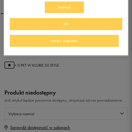
Dostosuj
OK
ADIDAS ZX 420
Odrzuć wszystkie
0.0
(
0
)
0
zł
z Vat
+ 0 PKT W
KLUBIE 50 STYLE
Produkt niedostępny
Jeśli artykuł będzie ponownie dostępny, otrzymasz od nas powiadomienie.
Wybierz rozmiar
Sprawdź dostępność w salonach
Rozmiary EU
Rozmiary US