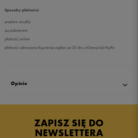
Sposoby płatności:
przelew zwykły
za pobraniem
płatność online
płatność odroczona Kup teraz zapłać za 30 dni z Klarną lub PayPo
Opinie
Produkt nie posiada recenzji
ZAPISZ SIĘ DO
NEWSLETTERA