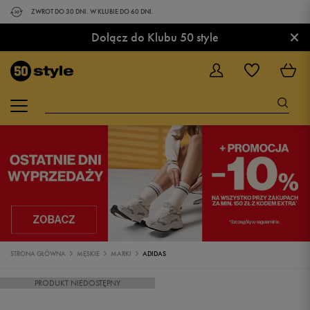
ZWROT DO 30 DNI. W KLUBIE DO 60 DNI.
×
Dołącz do Klubu 50 style
STRONA GŁÓWNA
MĘSKIE
MARKI
ADIDAS
PRODUKT NIEDOSTĘPNY