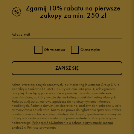
Zgarnij 10% rabatu na pierwsze
zakupy za min. 250 zł
Adres e-mail
Oferta damska
Oferta męska
ZAPISZ SIĘ
Administratorem danych osobowych jest Marketing Investment Group S.A. z
siedzibą w Krakowie (31-871), os. Dywizjonu 303 paw. 1, udostępnione
powyżej dane będą przetwarzane w prawnie uzasadnionym interesie
administratora, za który uważa się marketing produktów i usług własnych.
Podając swój adres mailowy zgadzasz się na otrzymywanie informacji
handlowych. Podanie danych jest dobrowolne, aczkolwiek niezbędne w celu
otrzymywania newslettera. Każdy ma prawo do zgłoszenia sprzeciwu wobec
przetwarzania, a także żądania dostępu do danych, sprostowania, usunięcia
lub ograniczenia przetwarzania oraz prawo wniesienia skargi do organu
nadzorczego.
Pełną treść oświadczenia o ochronie prywatności można
znaleźć w Polityce prywatności.