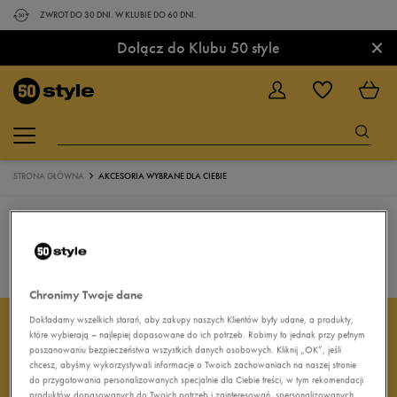
ZWROT DO 30 DNI. W KLUBIE DO 60 DNI.
×
Dołącz do Klubu 50 style
STRONA GŁÓWNA
AKCESORIA WYBRANE DLA CIEBIE
Powrót do sklepu
Chronimy Twoje dane
Dokładamy wszelkich starań, aby zakupy naszych Klientów były udane, a produkty,
które wybierają – najlepiej dopasowane do ich potrzeb. Robimy to jednak przy pełnym
ZAPISZ SIĘ DO
poszanowaniu bezpieczeństwa wszystkich danych osobowych. Kliknij „OK”, jeśli
chcesz, abyśmy wykorzystywali informacje o Twoich zachowaniach na naszej stronie
NEWSLETTERA
do przygotowania personalizowanych specjalnie dla Ciebie treści, w tym rekomendacji
produktów dopasowanych do Twoich potrzeb i zainteresowań, spersonalizowanych