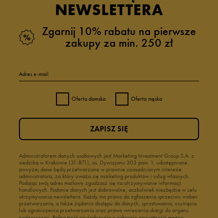
NEWSLETTERA
Zgarnij 10% rabatu na pierwsze
zakupy za min. 250 zł
Adres e-mail
Oferta damska
Oferta męska
ZAPISZ SIĘ
Administratorem danych osobowych jest Marketing Investment Group S.A. z
siedzibą w Krakowie (31-871), os. Dywizjonu 303 paw. 1, udostępnione
powyżej dane będą przetwarzane w prawnie uzasadnionym interesie
administratora, za który uważa się marketing produktów i usług własnych.
Podając swój adres mailowy zgadzasz się na otrzymywanie informacji
handlowych. Podanie danych jest dobrowolne, aczkolwiek niezbędne w celu
otrzymywania newslettera. Każdy ma prawo do zgłoszenia sprzeciwu wobec
przetwarzania, a także żądania dostępu do danych, sprostowania, usunięcia
lub ograniczenia przetwarzania oraz prawo wniesienia skargi do organu
nadzorczego.
Pełną treść oświadczenia o ochronie prywatności można