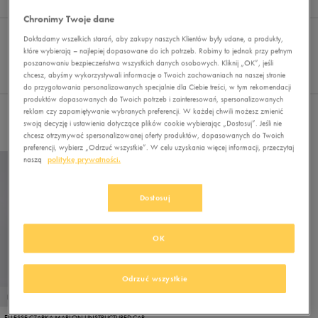
Wynik
1
Chronimy Twoje dane
Sortuj:
FILTRUJ
(1)
REKOMENDOWANE
Dokładamy wszelkich starań, aby zakupy naszych Klientów były udane, a produkty,
Pokaż
które wybierają – najlepiej dopasowane do ich potrzeb. Robimy to jednak przy pełnym
poszanowaniu bezpieczeństwa wszystkich danych osobowych. Kliknij „OK”, jeśli
60
chcesz, abyśmy wykorzystywali informacje o Twoich zachowaniach na naszej stronie
z 1
do przygotowania personalizowanych specjalnie dla Ciebie treści, w tym rekomendacji
produktów dopasowanych do Twoich potrzeb i zainteresowań, spersonalizowanych
reklam czy zapamiętywanie wybranych preferencji. W każdej chwili możesz zmienić
Wybrane filtry:
ELLESSE
Wyczyść filtry
swoją decyzję i ustawienia dotyczące plików cookie wybierając „Dostosuj”. Jeśli nie
chcesz otrzymywać spersonalizowanej oferty produktów, dopasowanych do Twoich
preferencji, wybierz „Odrzuć wszystkie”. W celu uzyskania więcej informacji, przeczytaj
naszą
politykę prywatności.
Dostosuj
OK
Odrzuć wszystkie
PROMO: DO -30%
ELLESSE CZAPKA MARLON UNSTRUCTURED CAP BLK