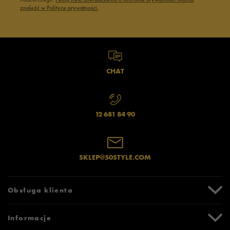
znaleźć w Polityce prywatności.
CHAT
12 681 84 90
SKLEP@50STYLE.COM
Obsługa klienta
Centrum Pomocy
Informacje
Zwroty i reklamacje