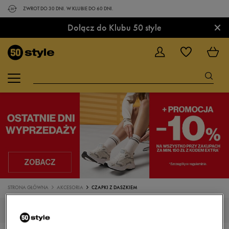
ZWROT DO 30 DNI. W KLUBIE DO 60 DNI.
×
Dołącz do Klubu 50 style
STRONA GŁÓWNA
AKCESORIA
CZAPKI Z DASZKIEM
CZAPKI Z DASZKIEM ELLESSE