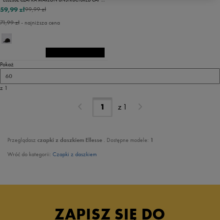
59,99 zł
99,99 zł
71,99 zł
- najniższa cena
Pokaż
60
z 1
z
1
Przeglądasz
czapki z daszkiem
Ellesse
. Dostępne modele:
1
Wróć do kategorii:
Czapki z daszkiem
ZAPISZ SIĘ DO