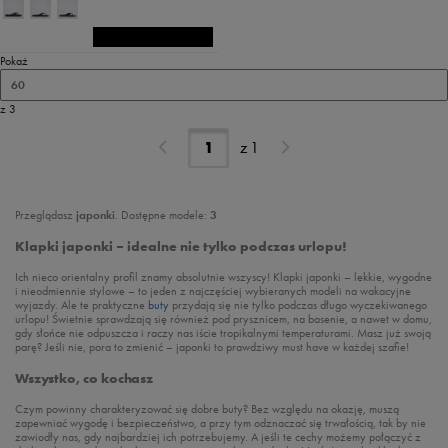
Pokaż
60
z 3
z
1
Przeglądasz
japonki
. Dostępne modele:
3
Klapki japonki – idealne nie tylko podczas urlopu!
Ich nieco orientalny profil znamy absolutnie wszyscy! Klapki japonki – lekkie, wygodne
i nieodmiennie stylowe – to jeden z najczęściej wybieranych modeli na wakacyjne
wyjazdy. Ale te praktyczne
buty
przydają się nie tylko podczas długo wyczekiwanego
urlopu! Świetnie sprawdzają się również pod prysznicem, na basenie, a nawet w domu,
gdy słońce nie odpuszcza i raczy nas iście tropikalnymi temperaturami. Masz już swoją
parę? Jeśli nie, pora to zmienić – japonki to prawdziwy must have w każdej szafie!
Wszystko, co kochasz
Czym powinny charakteryzować się dobre buty? Bez względu na okazję, muszą
zapewniać wygodę i bezpieczeństwo, a przy tym odznaczać się trwałością, tak by nie
zawiodły nas, gdy najbardziej ich potrzebujemy. A jeśli te cechy możemy połączyć z