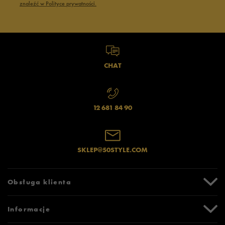
znaleźć w Polityce prywatności.
CHAT
12 681 84 90
SKLEP@50STYLE.COM
Obsługa klienta
Centrum Pomocy
Informacje
Zwroty i reklamacje