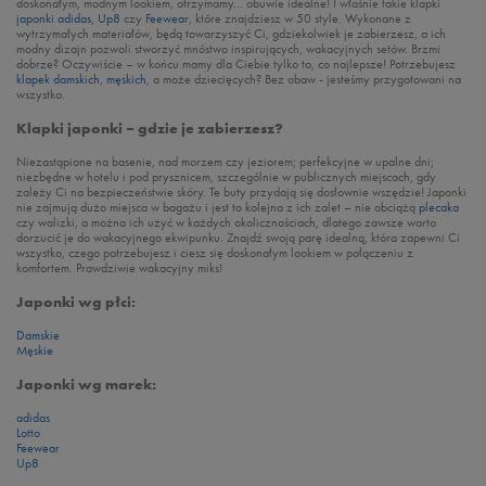
doskonałym, modnym lookiem, otrzymamy… obuwie idealne! I właśnie takie klapki
japonki adidas
,
Up8
czy
Feewear
, które znajdziesz w 50 style. Wykonane z
wytrzymałych materiałów, będą towarzyszyć Ci, gdziekolwiek je zabierzesz, a ich
modny dizajn pozwoli stworzyć mnóstwo inspirujących, wakacyjnych setów. Brzmi
dobrze? Oczywiście – w końcu mamy dla Ciebie tylko to, co najlepsze! Potrzebujesz
klapek damskich
,
męskich
, a może dziecięcych? Bez obaw - jesteśmy przygotowani na
wszystko.
Klapki japonki – gdzie je zabierzesz?
Niezastąpione na basenie, nad morzem czy jeziorem; perfekcyjne w upalne dni;
niezbędne w hotelu i pod prysznicem, szczególnie w publicznych miejscach, gdy
zależy Ci na bezpieczeństwie skóry. Te buty przydają się dosłownie wszędzie! Japonki
nie zajmują dużo miejsca w bagażu i jest to kolejna z ich zalet – nie obciążą
plecaka
czy walizki, a można ich użyć w każdych okolicznościach, dlatego zawsze warto
dorzucić je do wakacyjnego ekwipunku. Znajdź swoją parę idealną, która zapewni Ci
wszystko, czego potrzebujesz i ciesz się doskonałym lookiem w połączeniu z
komfortem. Prawdziwie wakacyjny miks!
Japonki wg płci:
Damskie
Męskie
Japonki wg marek:
adidas
Lotto
Feewear
Up8