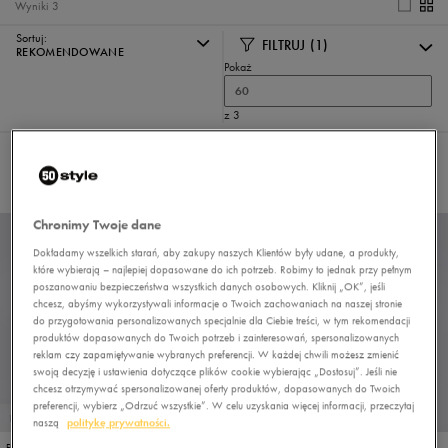
Wyniki
3
Sortuj:
FILTRUJ
(1)
REKOMENDOWANE
Pokaż
60
z 3
Wybrane filtry:
JAPONKI
Wyczyść filtry
Chronimy Twoje dane
Dokładamy wszelkich starań, aby zakupy naszych Klientów były udane, a produkty,
które wybierają – najlepiej dopasowane do ich potrzeb. Robimy to jednak przy pełnym
poszanowaniu bezpieczeństwa wszystkich danych osobowych. Kliknij „OK”, jeśli
chcesz, abyśmy wykorzystywali informacje o Twoich zachowaniach na naszej stronie
do przygotowania personalizowanych specjalnie dla Ciebie treści, w tym rekomendacji
produktów dopasowanych do Twoich potrzeb i zainteresowań, spersonalizowanych
reklam czy zapamiętywanie wybranych preferencji. W każdej chwili możesz zmienić
swoją decyzję i ustawienia dotyczące plików cookie wybierając „Dostosuj”. Jeśli nie
chcesz otrzymywać spersonalizowanej oferty produktów, dopasowanych do Twoich
preferencji, wybierz „Odrzuć wszystkie”. W celu uzyskania więcej informacji, przeczytaj
PROMO: DO -30%
PROMO: DO -30%
naszą
politykę prywatności.
FILA SEABREEZE
FILA SEABREEZE