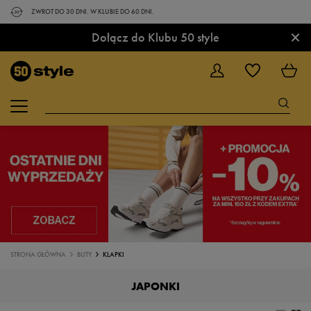
ZWROT DO 30 DNI. W KLUBIE DO 60 DNI.
×
Dołącz do Klubu 50 style
STRONA GŁÓWNA
BUTY
KLAPKI
JAPONKI