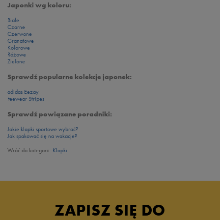
Japonki wg koloru:
Białe
Czarne
Czerwone
Granatowe
Kolorowe
Różowe
Zielone
Sprawdź popularne kolekcje japonek:
adidas Eezay
Feewear Stripes
Sprawdź powiązane poradniki:
Jakie klapki sportowe wybrać?
Jak spakować się na wakacje?
Wróć do kategorii:
Klapki
ZAPISZ SIĘ DO