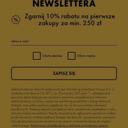
NEWSLETTERA
Zgarnij 10% rabatu na pierwsze
zakupy za min. 250 zł
Adres e-mail
Oferta damska
Oferta męska
ZAPISZ SIĘ
Administratorem danych osobowych jest Marketing Investment Group S.A. z
siedzibą w Krakowie (31-871), os. Dywizjonu 303 paw. 1, udostępnione
powyżej dane będą przetwarzane w prawnie uzasadnionym interesie
administratora, za który uważa się marketing produktów i usług własnych.
Podając swój adres mailowy zgadzasz się na otrzymywanie informacji
handlowych. Podanie danych jest dobrowolne, aczkolwiek niezbędne w celu
otrzymywania newslettera. Każdy ma prawo do zgłoszenia sprzeciwu wobec
przetwarzania, a także żądania dostępu do danych, sprostowania, usunięcia
lub ograniczenia przetwarzania oraz prawo wniesienia skargi do organu
nadzorczego.
Pełną treść oświadczenia o ochronie prywatności można