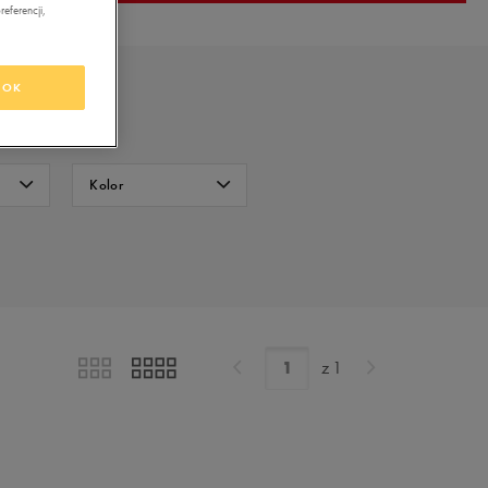
eferencji,
OK
Kolor
Czarny
FILTRUJ
Niebieski
Wyczyść
Szary
z
1