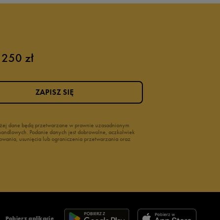
 250 zł
ZAPISZ SIĘ
wyżej dane będą przetwarzane w prawnie uzasadnionym
i handlowych. Podanie danych jest dobrowolne, aczkolwiek
owania, usunięcia lub ograniczenia przetwarzania oraz
Pobierz aplikację