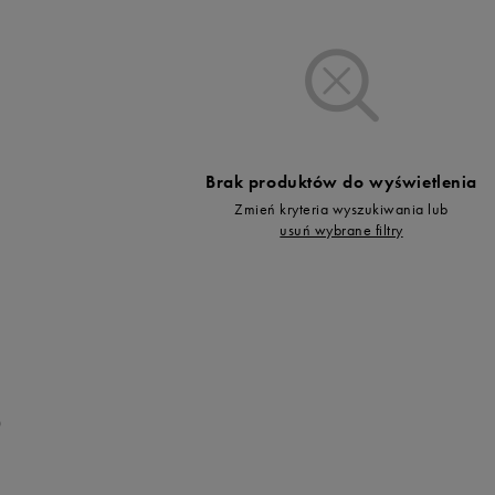
Vans
Skechers
44,5
Timberland
Umbro
Under Armour
Up8
Brak produktów do wyświetlenia
U.S. Polo ASSN.
Zmień kryteria wyszukiwania lub
usuń wybrane filtry
Vans
0