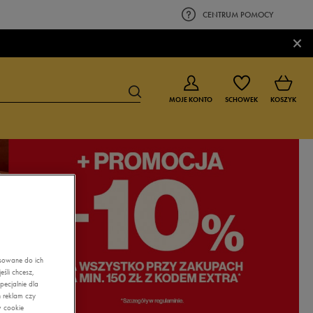
CENTRUM POMOCY
×
MOJE KONTO
SCHOWEK
KOSZYK
BUTY DLA CHŁOPCA
BUTY DLA DZIEWCZYNKI
0-4 lat
0-4 lat
4-8 lat
4-8 lat
9-16 lat
9-16 lat
asowane do ich
śli chcesz,
ecjalnie dla
 reklam czy
w cookie