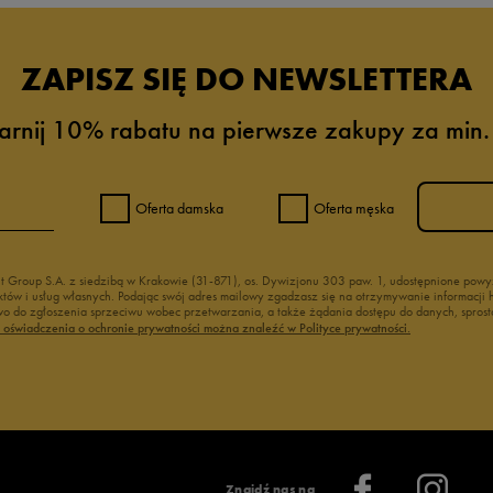
ZAPISZ SIĘ DO NEWSLETTERA
arnij 10% rabatu na pierwsze zakupy za min.
Oferta damska
Oferta męska
nt Group S.A. z siedzibą w Krakowie (31-871), os. Dywizjonu 303 paw. 1, udostępnione po
duktów i usług własnych. Podając swój adres mailowy zgadzasz się na otrzymywanie informacj
 do zgłoszenia sprzeciwu wobec przetwarzania, a także żądania dostępu do danych, sprost
ć oświadczenia o ochronie prywatności można znaleźć w Polityce prywatności.
Znajdź nas na