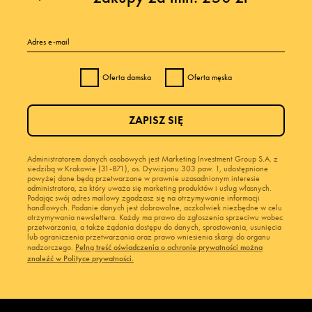
Adres e-mail
Oferta damska
Oferta męska
ZAPISZ SIĘ
Administratorem danych osobowych jest Marketing Investment Group S.A. z
siedzibą w Krakowie (31-871), os. Dywizjonu 303 paw. 1, udostępnione
powyżej dane będą przetwarzane w prawnie uzasadnionym interesie
administratora, za który uważa się marketing produktów i usług własnych.
Podając swój adres mailowy zgadzasz się na otrzymywanie informacji
handlowych. Podanie danych jest dobrowolne, aczkolwiek niezbędne w celu
otrzymywania newslettera. Każdy ma prawo do zgłoszenia sprzeciwu wobec
przetwarzania, a także żądania dostępu do danych, sprostowania, usunięcia
lub ograniczenia przetwarzania oraz prawo wniesienia skargi do organu
nadzorczego.
Pełną treść oświadczenia o ochronie prywatności można
znaleźć w Polityce prywatności.