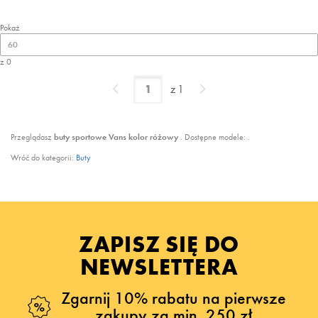
Pokaż
60
z 0
z
1
Przeglądasz
buty sportowe Vans kolor różowy
. Dostępne modele:
.
Wróć do kategorii:
Buty
ZAPISZ SIĘ DO
NEWSLETTERA
Zgarnij 10% rabatu na pierwsze
zakupy za min. 250 zł