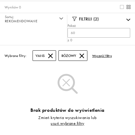
Wyników
0
Sortuj:
FILTRUJ
(2)
REKOMENDOWANE
Pokaż
60
z 0
Wybrane filtry:
VANS
RÓŻOWY
Wyczyść filtry
Brak produktów do wyświetlenia
Zmień kryteria wyszukiwania lub
usuń wybrane filtry