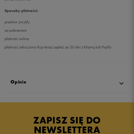
Sposoby płatności:
przelew zwykły
za pobraniem
płatność online
płatność odroczona Kup teraz zapłać za 30 dni z Klarną lub PayPo
Opinie
5.0
opinii klientów
13
z całego okresu
ZAPISZ SIĘ DO
zebranych i zweryfikowanych przez
NEWSLETTERA