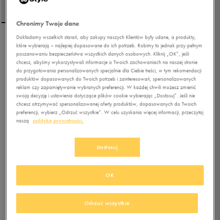
Chronimy Twoje dane
Dokładamy wszelkich starań, aby zakupy naszych Klientów były udane, a produkty,
CHAMPION SZORTY
które wybierają – najlepiej dopasowane do ich potrzeb. Robimy to jednak przy pełnym
poszanowaniu bezpieczeństwa wszystkich danych osobowych. Kliknij „OK”, jeśli
BERMUDA
chcesz, abyśmy wykorzystywali informacje o Twoich zachowaniach na naszej stronie
do przygotowania personalizowanych specjalnie dla Ciebie treści, w tym rekomendacji
5.0
(
13
)
produktów dopasowanych do Twoich potrzeb i zainteresowań, spersonalizowanych
reklam czy zapamiętywanie wybranych preferencji. W każdej chwili możesz zmienić
82,49
zł
z Vat
swoją decyzję i ustawienia dotyczące plików cookie wybierając „Dostosuj”. Jeśli nie
chcesz otrzymywać spersonalizowanej oferty produktów, dopasowanych do Twoich
89,99
zł
-8%
(najniższa cena od momentu wprowadzenia produktu)
preferencji, wybierz „Odrzuć wszystkie”. W celu uzyskania więcej informacji, przeczytaj
149,99
zł
-45%
(cena bezpośrednio przed promocją)
naszą
politykę prywatności.
+ 750 PKT W
KLUBIE 50 STYLE
Dostosuj
Kolor:
czarny
OK
Odrzuć wszystkie