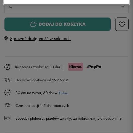
M
S
Powiadom o dostępności
DODAJ DO KOSZYKA
Sprawdź dostępność w salonach
M
L
Powiadom o dostępności
Kup teraz i zapłać za 30 dni
|
XL
Powiadom o dostępności
Darmowa dostawa od 299,99 zł
XXL
Powiadom o dostępności
30 dni na zwrot, 60 dni w
Klubie
Czas realizacji 1-5 dni roboczych
Sposoby płatności:
przelew zwykły, za pobraniem, płatność online