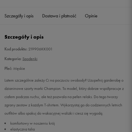
Szczegóły i opis
Dostawa i płatność
Opinie
Szczegóły i opis
Kod produktu:
219906KK001
Kategoria:
Spodenki
Płeć:
Męskie
Latem szczególnie zależy Ci na poczuciu swobody? Uzupełnij garderobę o
dzianinowe szorty marki Champion. To model, który dobrze współpracuje z
ciałem podczas ruchu, ale też pozwala na pełen relaks. Do tego tworzy
zgrany zestaw z każdym T-shirtem. Wykorzystaj go do codziennych letnich
outfitów albo spakuj do wakacyjnej walizki i ciesz się wygodą.
komfortowy w noszeniu krój
elastyczna talia