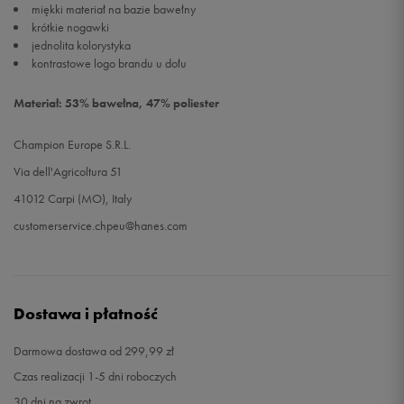
miękki materiał na bazie bawełny
krótkie nogawki
jednolita kolorystyka
kontrastowe logo brandu u dołu
Materiał: 53% bawełna, 47% poliester
Champion Europe S.R.L.
Via dell'Agricoltura 51
41012 Carpi (MO), Italy
customerservice.chpeu@hanes.com
Dostawa i płatność
Darmowa dostawa od 299,99 zł
Czas realizacji 1-5 dni roboczych
30 dni na zwrot