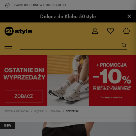
ZWROT DO 30 DNI. W KLUBIE DO 60 DNI.
×
Dołącz do Klubu 50 style
STRONA GŁÓWNA
MĘSKIE
UBRANIA
SPODENKI
NEW