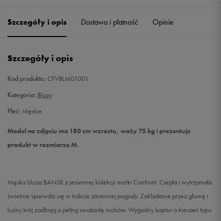
Szczegóły i opis
Dostawa i płatność
Opinie
M
Powiadom o dostępności
L
Powiadom o dostępności
Szczegóły i opis
XL
Powiadom o dostępności
Kod produktu:
CFVBLM01001
Kategoria:
Bluzy
XXL
Powiadom o dostępności
Płeć:
Męskie
Model na zdjęciu ma 180 cm wzrostu, waży 75 kg i prezentuje
produkt w rozmiarze M.
Męska bluza BANSE z jesiennej kolekcji marki Confront. Ciepła i wytrzymała
świetnie sparwdzi się w trakcie zmiennej pogody. Zakładanie przez głowę i
luźny krój zadbają o pełną swobodę ruchów. Wygodny kaptur o kieszeń typu