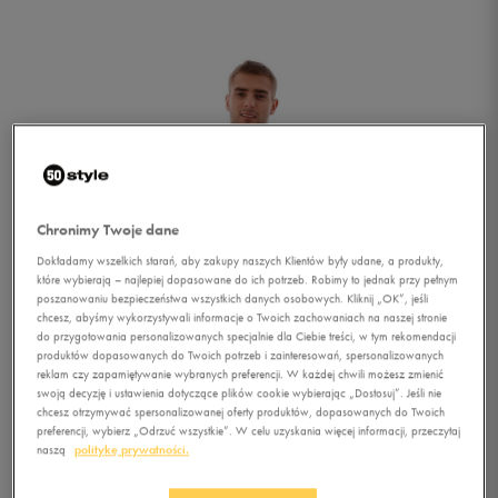
Chronimy Twoje dane
Dokładamy wszelkich starań, aby zakupy naszych Klientów były udane, a produkty,
które wybierają – najlepiej dopasowane do ich potrzeb. Robimy to jednak przy pełnym
poszanowaniu bezpieczeństwa wszystkich danych osobowych. Kliknij „OK”, jeśli
chcesz, abyśmy wykorzystywali informacje o Twoich zachowaniach na naszej stronie
do przygotowania personalizowanych specjalnie dla Ciebie treści, w tym rekomendacji
produktów dopasowanych do Twoich potrzeb i zainteresowań, spersonalizowanych
reklam czy zapamiętywanie wybranych preferencji. W każdej chwili możesz zmienić
swoją decyzję i ustawienia dotyczące plików cookie wybierając „Dostosuj”. Jeśli nie
chcesz otrzymywać spersonalizowanej oferty produktów, dopasowanych do Twoich
1/4
preferencji, wybierz „Odrzuć wszystkie”. W celu uzyskania więcej informacji, przeczytaj
naszą
politykę prywatności.