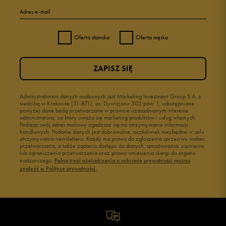
Adres e-mail
Oferta damska
Oferta męska
ZAPISZ SIĘ
Administratorem danych osobowych jest Marketing Investment Group S.A. z
siedzibą w Krakowie (31-871), os. Dywizjonu 303 paw. 1, udostępnione
powyżej dane będą przetwarzane w prawnie uzasadnionym interesie
administratora, za który uważa się marketing produktów i usług własnych.
Podając swój adres mailowy zgadzasz się na otrzymywanie informacji
handlowych. Podanie danych jest dobrowolne, aczkolwiek niezbędne w celu
otrzymywania newslettera. Każdy ma prawo do zgłoszenia sprzeciwu wobec
przetwarzania, a także żądania dostępu do danych, sprostowania, usunięcia
lub ograniczenia przetwarzania oraz prawo wniesienia skargi do organu
nadzorczego.
Pełną treść oświadczenia o ochronie prywatności można
znaleźć w Polityce prywatności.