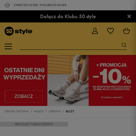
ZWROT DO 30 DNI. W KLUBIE DO 60 DNI.
×
Dołącz do Klubu 50 style
STRONA GŁÓWNA
MĘSKIE
UBRANIA
BLUZY
PRODUKT NIEDOSTĘPNY