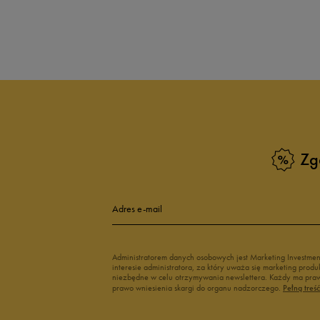
Produkt nie posia
Zg
Adres e-mail
Administratorem danych osobowych jest Marketing Investme
interesie administratora, za który uważa się marketing pro
niezbędne w celu otrzymywania newslettera. Każdy ma prawo
prawo wniesienia skargi do organu nadzorczego.
Pełną treś