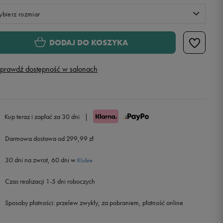
bierz rozmiar
S
DODAJ DO KOSZYKA
M
prawdź dostępność w salonach
L
XL
Powiadom o dostępności
Kup teraz i zapłać za 30 dni
|
Darmowa dostawa od 299,99 zł
30 dni na zwrot, 60 dni w
Klubie
Czas realizacji 1-5 dni roboczych
Sposoby płatności:
przelew zwykły, za pobraniem, płatność online