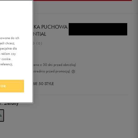
NFRONT KURTKA PUCHOWA
NFRONT ESSENTIAL
asowane do ich
0.0
śli chcesz,
(
0
)
ecjalnie dla
5,99
zł
z Vat
 reklam czy
w cookie
eferencji,
99
zł
-30%
(najniższa cena z 30 dni przed obniżką)
99
zł
-30%
(cena bezpośrednio przed promocją)
+ 900 PKT W
KLUBIE 50 STYLE
OK
r:
zielony