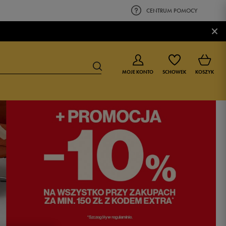
CENTRUM POMOCY
×
MOJE KONTO
SCHOWEK
KOSZYK
BUTY DLA CHŁOPCA
BUTY DLA DZIEWCZYNKI
0-4 lat
0-4 lat
4-8 lat
4-8 lat
9-16 lat
9-16 lat