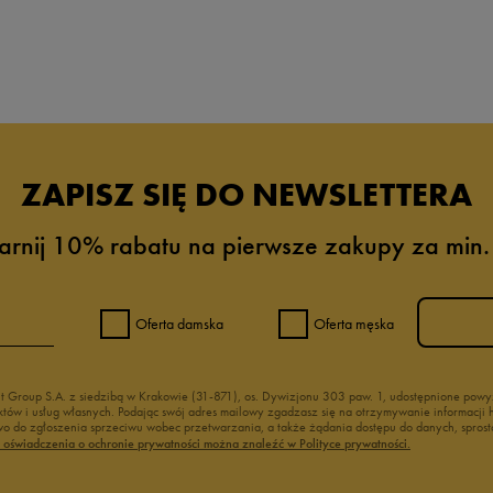
da recenzji
ZAPISZ SIĘ DO NEWSLETTERA
arnij 10% rabatu na pierwsze zakupy za min.
Oferta damska
Oferta męska
nt Group S.A. z siedzibą w Krakowie (31-871), os. Dywizjonu 303 paw. 1, udostępnione po
duktów i usług własnych. Podając swój adres mailowy zgadzasz się na otrzymywanie informacj
 do zgłoszenia sprzeciwu wobec przetwarzania, a także żądania dostępu do danych, sprost
ć oświadczenia o ochronie prywatności można znaleźć w Polityce prywatności.