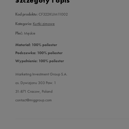
Szczegóły i opis
Kod produktu:
CF322KUM11002
Kategoria:
Kurtki zimowe
Płeć:
Męskie
Materiał: 100% poliester
Podszewka: 100% poliester
Wypełnienie: 100% poliester
Marketing Investment Group S.A.
os. Dywizjonu 303 Paw. 1
31-871 Cracow, Poland
contact@miggroup.com