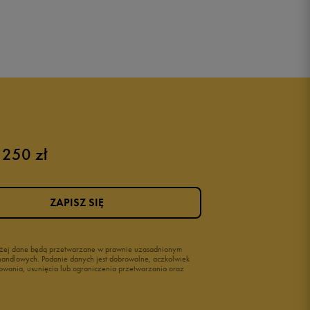
 250 zł
ZAPISZ SIĘ
wyżej dane będą przetwarzane w prawnie uzasadnionym
i handlowych. Podanie danych jest dobrowolne, aczkolwiek
owania, usunięcia lub ograniczenia przetwarzania oraz