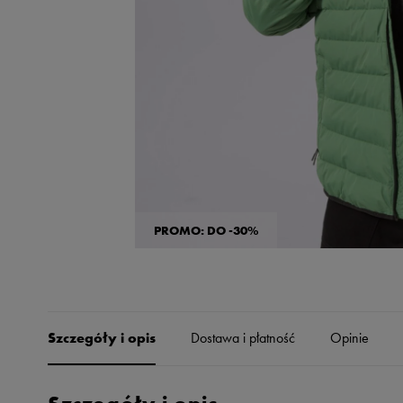
Skechers
Timberland
Umbro
Under Armour
Up8
U.S. Polo ASSN.
Vans
PROMO: DO -30%
Szczegóły i opis
Dostawa i płatność
Opinie