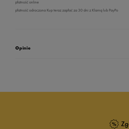
płatność online
płatność odroczona Kup teraz zapłać za 30 dni z Klarną lub PayPo
Opinie
Produkt nie posia
Zg