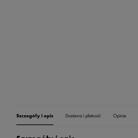
Skechers
Timberland
Umbro
Under Armour
Up8
U.S. Polo ASSN.
Vans
Szczegóły i opis
Dostawa i płatność
Opinie