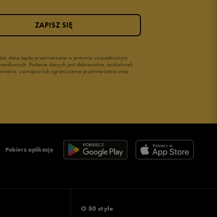
ZAPISZ SIĘ
wyżej dane będą przetwarzane w prawnie uzasadnionym
i handlowych. Podanie danych jest dobrowolne, aczkolwiek
owania, usunięcia lub ograniczenia przetwarzania oraz
Pobierz aplikację
O 50 style