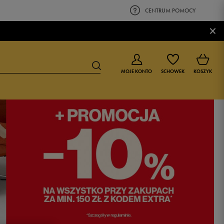
CENTRUM POMOCY
×
MOJE KONTO
SCHOWEK
KOSZYK
BUTY DLA CHŁOPCA
BUTY DLA DZIEWCZYNKI
0-4 lat
0-4 lat
4-8 lat
4-8 lat
9-16 lat
9-16 lat