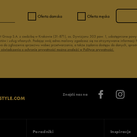
Oferta damska
Oferta męska
nt Group S.A. z siedzibą w Krakowie (31-871), os. Dywizjonu 303 paw. 1, udostępnione po
duktów i usług własnych. Podając swój adres mailowy zgadzasz się na otrzymywanie informacj
 do zgłoszenia sprzeciwu wobec przetwarzania, a także żądania dostępu do danych, sprost
ć oświadczenia o ochronie prywatności można znaleźć w Polityce prywatności.
Znajdź nas na
STYLE.COM
Poradniki
Inspiracje