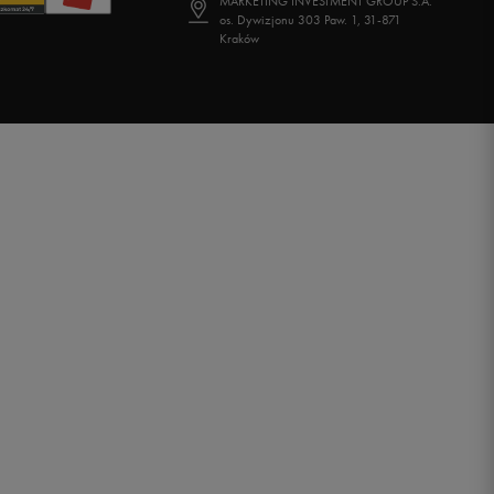
MARKETING INVESTMENT GROUP S.A.
os. Dywizjonu 303 Paw. 1, 31-871
Kraków