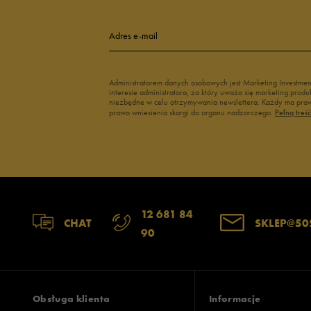
Adres e-mail
Administratorem danych osobowych jest Marketing Investme
interesie administratora, za który uważa się marketing pro
niezbędne w celu otrzymywania newslettera. Każdy ma prawo
prawo wniesienia skargi do organu nadzorczego.
Pełną treś
12 681 84
CHAT
SKLEP@50
90
Obsługa klienta
Informacje