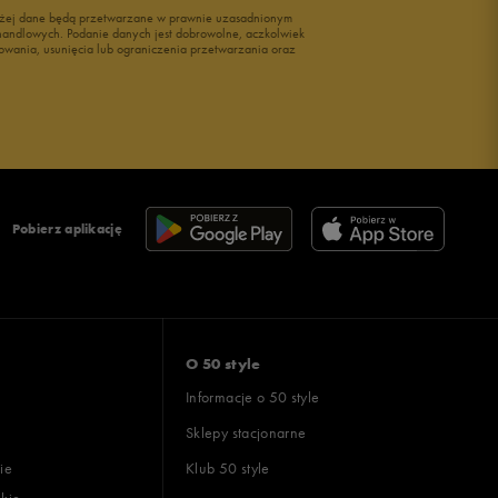
wyżej dane będą przetwarzane w prawnie uzasadnionym
i handlowych. Podanie danych jest dobrowolne, aczkolwiek
owania, usunięcia lub ograniczenia przetwarzania oraz
Pobierz aplikację
O 50 style
Informacje o 50 style
Sklepy stacjonarne
ie
Klub 50 style
skie