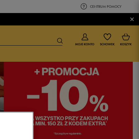
CENTRUM POMOCY
×
MOJE KONTO
SCHOWEK
KOSZYK
BUTY DLA CHŁOPCA
BUTY DLA DZIEWCZYNKI
0-4 lat
0-4 lat
4-8 lat
4-8 lat
9-16 lat
9-16 lat