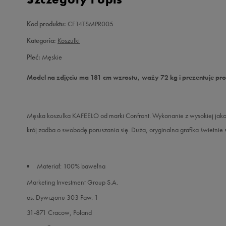
Kod produktu:
CF14TSMPR005
Kategoria:
Koszulki
Płeć:
Męskie
Model na zdjęciu ma 181 cm wzrostu, waży 72 kg i prezentuje pr
Męska koszulka KAFEELO od marki Confront. Wykonanie z wysokiej jako
krój zadba o swobodę poruszania się. Duża, oryginalna grafika świetnie s
Materiał: 100% bawełna
Marketing Investment Group S.A.
os. Dywizjonu 303 Paw. 1
31-871 Cracow, Poland