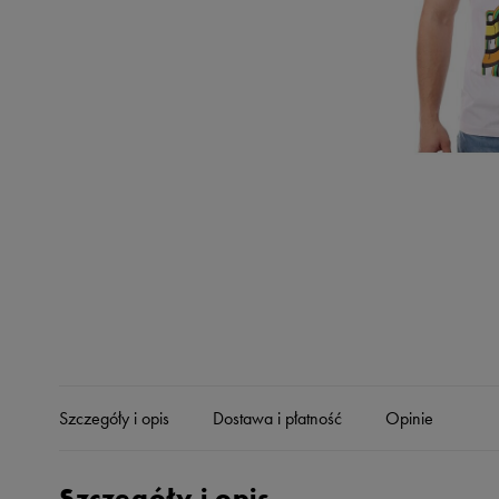
Skechers
Timberland
Umbro
Under Armour
Up8
U.S. Polo ASSN.
Vans
Szczegóły i opis
Dostawa i płatność
Opinie
Szczegóły i opis