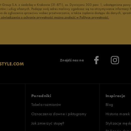
nt Group S.A. z siedzibą w Krakowie (31-871), os. Dywizjonu 303 paw. 1, udostępnione po
duktów i usług własnych. Podając swój adres mailowy zgadzasz się na otrzymywanie informacj
 do zgłoszenia sprzeciwu wobec przetwarzania, a także żądania dostępu do danych, sprost
ć oświadczenia o ochronie prywatności można znaleźć w Polityce prywatności.
Znajdź nas na
STYLE.COM
Poradniki
Inspiracje
Tabela rozmiarów
Blog
Oznaczenia słowne i piktogramy
Historia marek
Jak zmierzyć stopę?
Stylizacje męsk
Stylizacje dam