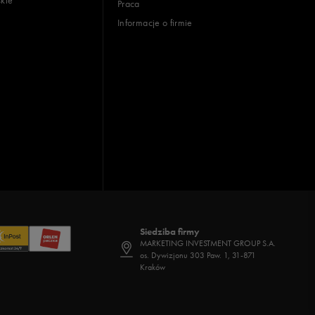
Praca
Informacje o firmie
Siedziba firmy
MARKETING INVESTMENT GROUP S.A.
os. Dywizjonu 303 Paw. 1, 31-871
Kraków