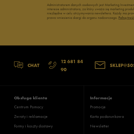
Administratorem danych osobowych jest Marketing Investme
interesie administratora, za który uważa się marketing pro
niezbędne w celu otrzymywania newslettera. Każdy ma prawo
prawo wniesienia skargi do organu nadzorczego.
Pełną treś
12 681 84
CHAT
SKLEP@50
90
Obsługa klienta
Informacje
Centrum Pomocy
Promocje
Zwroty i reklamacje
Karta podarunkowa
Formy i koszty dostawy
Newsletter