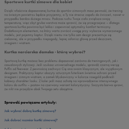
Sportowe kurtki zimowe dla kobiet
Dzięki właściwie dopasowanej kurtce do sportów zimowych masz pewność, że trening
na świeżym powietrzu będzie przyjemny, a Ty nie stracisz zapału do ćwiczeń, nawet w
przypadku bardzo dużego mrozu. Podczas ruchu Twoje ciało zwiększa swoją
temperaturę, więc zbyt gruba warstwa może sprawić, że się przegrzejesz – dlatego
sportowa kurtka powinna być lekka i zapewniać optymalny komfort termiczny.
Dodatkowym elementem, na który warto zwrócić uwagę przy wyborze wymarzonego
modelu, jest pojemny kaptur. Dzięki niemu nie tylko sam design prezentuje się
ciekawiej, ale w przypadku niepogody, lepiej osłonisz głowę przed deszczem,
śniegiem i wiatrem.
Kurtka narciarska damska - którą wybrać?
Sportową kurtkę możesz bez problemu dopasować zarówno do treningowych, jak i
casualowych stylizacji. Jeśli szukasz uniwersalnego modelu, sprawdź czarną wersję
Puffin od Feewear. Z pewnością zachwyci Cię ona swoim klasycznym, ale wyjątkowym
designem. Praktyczny kaptur obszyty sztucznym futerkiem świetnie ochroni przed
śniegiem i zimnym wiatrem, a zamek błyskawiczny w kolorze rosegold podkreśli
kobiecy charakter looku. Z kolei jeśli masz ochotę na wprowadzenie intensywnego
koloru do outfitu – postaw na czerwony wariant kolorystyczny. Soczysta barwa sprawi,
że nikt nie przejdzie obok Twojego setu obojętnie.
Sprawdź powiązane artykuły:
Jak wybrać dobrą kurtkę zimową?
Jak dobrać rozmiar kurtki zimowej?