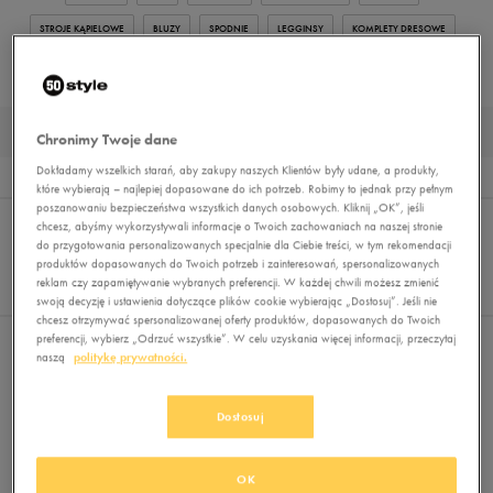
STROJE KĄPIELOWE
BLUZY
SPODNIE
LEGGINSY
KOMPLETY DRESOWE
BEZRĘKAWNIKI
KURTKI PRZEJŚCIOWE
KURTKI ZIMOWE
MUST HAVE
KURTKI NARCIARSKIE DAMSKIE
Chronimy Twoje dane
Dokładamy wszelkich starań, aby zakupy naszych Klientów były udane, a produkty,
Wyników
0
które wybierają – najlepiej dopasowane do ich potrzeb. Robimy to jednak przy pełnym
poszanowaniu bezpieczeństwa wszystkich danych osobowych. Kliknij „OK”, jeśli
Sortuj:
FILTRUJ
chcesz, abyśmy wykorzystywali informacje o Twoich zachowaniach na naszej stronie
REKOMENDOWANE
Pokaż
do przygotowania personalizowanych specjalnie dla Ciebie treści, w tym rekomendacji
produktów dopasowanych do Twoich potrzeb i zainteresowań, spersonalizowanych
60
reklam czy zapamiętywanie wybranych preferencji. W każdej chwili możesz zmienić
z 0
swoją decyzję i ustawienia dotyczące plików cookie wybierając „Dostosuj”. Jeśli nie
chcesz otrzymywać spersonalizowanej oferty produktów, dopasowanych do Twoich
preferencji, wybierz „Odrzuć wszystkie”. W celu uzyskania więcej informacji, przeczytaj
Nie wybrano filtrów
naszą
politykę prywatności.
Dostosuj
OK