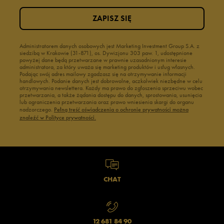
ZAPISZ SIĘ
Administratorem danych osobowych jest Marketing Investment Group S.A. z
siedzibą w Krakowie (31-871), os. Dywizjonu 303 paw. 1, udostępnione
powyżej dane będą przetwarzane w prawnie uzasadnionym interesie
administratora, za który uważa się marketing produktów i usług własnych.
Podając swój adres mailowy zgadzasz się na otrzymywanie informacji
handlowych. Podanie danych jest dobrowolne, aczkolwiek niezbędne w celu
otrzymywania newslettera. Każdy ma prawo do zgłoszenia sprzeciwu wobec
przetwarzania, a także żądania dostępu do danych, sprostowania, usunięcia
lub ograniczenia przetwarzania oraz prawo wniesienia skargi do organu
nadzorczego.
Pełną treść oświadczenia o ochronie prywatności można
znaleźć w Polityce prywatności.
CHAT
12 681 84 90