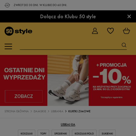
ZWROT DO 30 DNI. W KLUBIE DO 60 DNI.
×
Dołącz do Klubu 50 style
STRONA GŁÓWNA
DAMSKIE
UBRANIA
KURTKI ZIMOWE
UBRANIA
KOSZULKI
TOPY
SPODENKI
KOSZULKI POLO
SUKIENKI