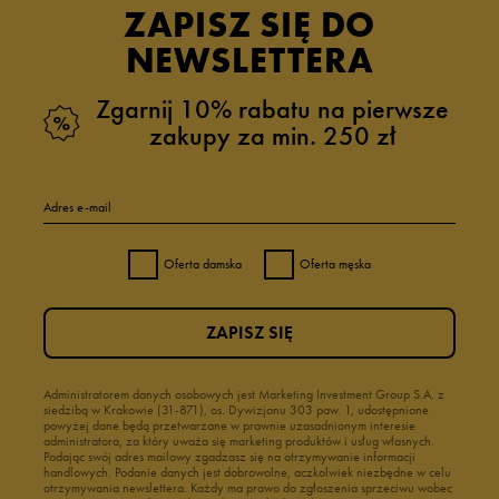
ZAPISZ SIĘ DO
NEWSLETTERA
Zgarnij 10% rabatu na pierwsze
zakupy za min. 250 zł
Adres e-mail
Oferta damska
Oferta męska
ZAPISZ SIĘ
Administratorem danych osobowych jest Marketing Investment Group S.A. z
siedzibą w Krakowie (31-871), os. Dywizjonu 303 paw. 1, udostępnione
powyżej dane będą przetwarzane w prawnie uzasadnionym interesie
administratora, za który uważa się marketing produktów i usług własnych.
Podając swój adres mailowy zgadzasz się na otrzymywanie informacji
handlowych. Podanie danych jest dobrowolne, aczkolwiek niezbędne w celu
otrzymywania newslettera. Każdy ma prawo do zgłoszenia sprzeciwu wobec