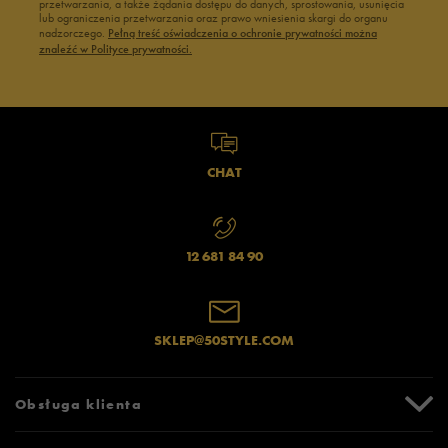
przetwarzania, a także żądania dostępu do danych, sprostowania, usunięcia
lub ograniczenia przetwarzania oraz prawo wniesienia skargi do organu
nadzorczego.
Pełną treść oświadczenia o ochronie prywatności można
znaleźć w Polityce prywatności.
CHAT
12 681 84 90
SKLEP@50STYLE.COM
Obsługa klienta
Centrum Pomocy