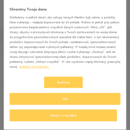
STROJE KĄPIELOWE
BLUZY
SPODNIE
LEGGINSY
KOMPLETY DRESOWE
Chronimy Twoje dane
Dokładamy wszelkich starań, aby zakupy naszych Klientów były udane, a produkty,
BEZRĘKAWNIKI
KURTKI PRZEJŚCIOWE
KURTKI ZIMOWE
MUST HAVE
które wybierają – najlepiej dopasowane do ich potrzeb. Robimy to jednak przy pełnym
poszanowaniu bezpieczeństwa wszystkich danych osobowych. Kliknij „OK”, jeśli
chcesz, abyśmy wykorzystywali informacje o Twoich zachowaniach na naszej stronie
KURTKI ZIMOWE DAMSKIE
do przygotowania personalizowanych specjalnie dla Ciebie treści, w tym rekomendacji
produktów dopasowanych do Twoich potrzeb i zainteresowań, spersonalizowanych
Wyników
0
reklam czy zapamiętywanie wybranych preferencji. W każdej chwili możesz zmienić
swoją decyzję i ustawienia dotyczące plików cookie wybierając „Dostosuj”. Jeśli nie
Sortuj:
chcesz otrzymywać spersonalizowanej oferty produktów, dopasowanych do Twoich
FILTRUJ
REKOMENDOWANE
preferencji, wybierz „Odrzuć wszystkie”. W celu uzyskania więcej informacji, przeczytaj
Pokaż
naszą
politykę prywatności.
60
z 0
Dostosuj
Nie wybrano filtrów
OK
Odrzuć wszystkie