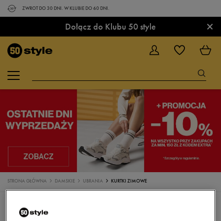
ZWROT DO 30 DNI. W KLUBIE DO 60 DNI.
×
Dołącz do Klubu 50 style
STRONA GŁÓWNA
DAMSKIE
UBRANIA
KURTKI ZIMOWE
UBRANIA
KOSZULKI
TOPY
SPODENKI
KOSZULKI POLO
SUKIENKI