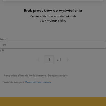
Brak produktów do wyświetlenia
Zmień kryteria wyszukiwania lub
usuń wybrane filtry
Pokaż
60
z 0
z
1
Przeglądasz
damskie
kurtki zimowe
. Dostępne modele:
Wróć do kategorii:
Damskie kurtki zimowe