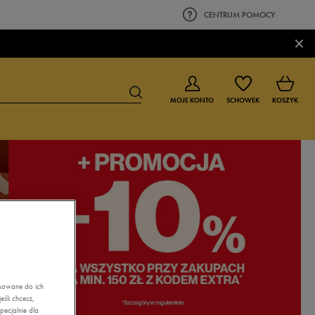
CENTRUM POMOCY
×
MOJE KONTO
SCHOWEK
KOSZYK
BUTY DLA CHŁOPCA
BUTY DLA DZIEWCZYNKI
0-4 lat
0-4 lat
4-8 lat
4-8 lat
9-16 lat
9-16 lat
asowane do ich
śli chcesz,
ecjalnie dla