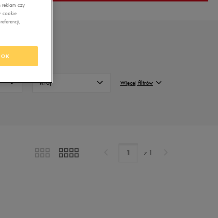
 reklam czy
w cookie
eferencji,
OK
Krój
Więcej filtrów
Regularny
FILTRUJ
Wyczyść
z
1