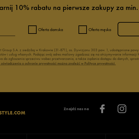
arnij 10% rabatu na pierwsze zakupy za min.
Oferta damska
Oferta męska
nt Group S.A. z siedzibą w Krakowie (31-871), os. Dywizjonu 303 paw. 1, udostępnione po
duktów i usług własnych. Podając swój adres mailowy zgadzasz się na otrzymywanie informacj
 do zgłoszenia sprzeciwu wobec przetwarzania, a także żądania dostępu do danych, sprost
ć oświadczenia o ochronie prywatności można znaleźć w Polityce prywatności.
Znajdź nas na
STYLE.COM