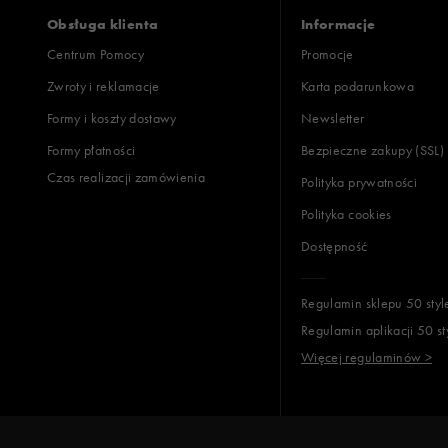
Szaliki i rękawiczki
Lacoste
Obsługa klienta
Informacje
Czapki zimowe
New Balance
Centrum Pomocy
Promocje
New Era
Zwroty i reklamacje
Karta podarunkowa
Nike
Formy i koszty dostawy
Newsletter
Oto
Formy płatności
Bezpieczne zakupy (SSL)
Puma
Czas realizacji zamówienia
Polityka prywatności
Reebok
Sizeer
Polityka cookies
Skechers
Dostępność
Timberland
Umbro
Regulamin sklepu 50 styl
Under Armour
Regulamin aplikacji 50 st
Up8
Więcej regulaminów >
U.S. Polo ASSN.
Vans