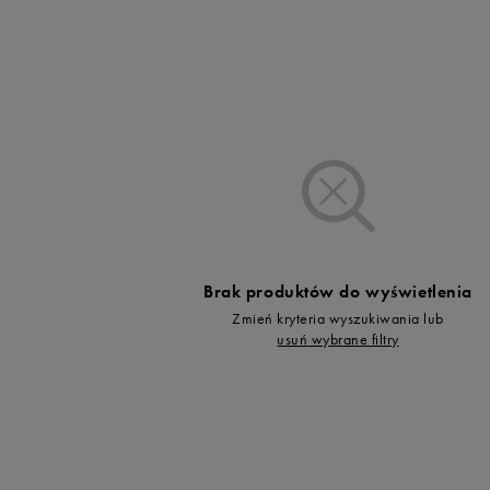
Vans
Timberland
Umbro
Under Armour
Up8
U.S. Polo ASSN.
Vans
Brak produktów do wyświetlenia
Zmień kryteria wyszukiwania lub
usuń wybrane filtry