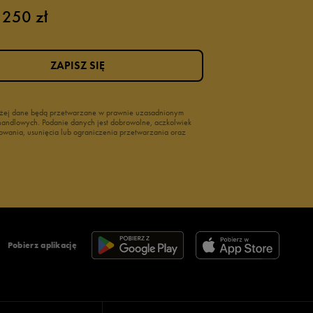
 250 zł
ZAPISZ SIĘ
wyżej dane będą przetwarzane w prawnie uzasadnionym
i handlowych. Podanie danych jest dobrowolne, aczkolwiek
owania, usunięcia lub ograniczenia przetwarzania oraz
Pobierz aplikację