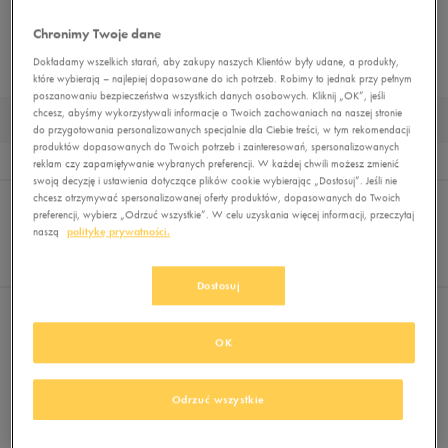
STROJE KĄPIELOWE
BLUZY
SPODNIE
LEGGINSY
KOMPLETY DRESOWE
Chronimy Twoje dane
Dokładamy wszelkich starań, aby zakupy naszych Klientów były udane, a produkty,
BEZRĘKAWNIKI
KURTKI PRZEJŚCIOWE
KURTKI ZIMOWE
MUST HAVE
które wybierają – najlepiej dopasowane do ich potrzeb. Robimy to jednak przy pełnym
poszanowaniu bezpieczeństwa wszystkich danych osobowych. Kliknij „OK”, jeśli
chcesz, abyśmy wykorzystywali informacje o Twoich zachowaniach na naszej stronie
STROJE KĄPIELOWE DAMSKIE ROZMIAR L
do przygotowania personalizowanych specjalnie dla Ciebie treści, w tym rekomendacji
produktów dopasowanych do Twoich potrzeb i zainteresowań, spersonalizowanych
Wyników
0
reklam czy zapamiętywanie wybranych preferencji. W każdej chwili możesz zmienić
swoją decyzję i ustawienia dotyczące plików cookie wybierając „Dostosuj”. Jeśli nie
Sortuj:
chcesz otrzymywać spersonalizowanej oferty produktów, dopasowanych do Twoich
FILTRUJ
(1)
REKOMENDOWANE
preferencji, wybierz „Odrzuć wszystkie”. W celu uzyskania więcej informacji, przeczytaj
Pokaż
naszą
politykę prywatności.
60
z 0
Dostosuj
Wybrane filtry:
L
Wyczyść filtry
OK
Odrzuć wszystkie