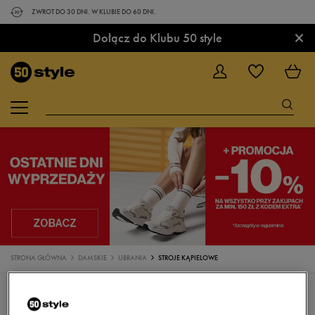
ZWROT DO 30 DNI. W KLUBIE DO 60 DNI.
×
Dołącz do Klubu 50 style
STRONA GŁÓWNA
DAMSKIE
UBRANIA
STROJE KĄPIELOWE
UBRANIA
KOSZULKI
TOPY
SPODENKI
KOSZULKI POLO
SUKIENKI