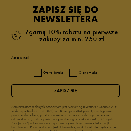
ZAPISZ SIĘ DO
NEWSLETTERA
Zgarnij 10% rabatu na pierwsze
zakupy za min. 250 zł
Adres e-mail
Oferta damska
Oferta męska
ZAPISZ SIĘ
Administratorem danych osobowych jest Marketing Investment Group S.A. z
siedzibą w Krakowie (31-871), os. Dywizjonu 303 paw. 1, udostępnione
powyżej dane będą przetwarzane w prawnie uzasadnionym interesie
administratora, za który uważa się marketing produktów i usług własnych.
Podając swój adres mailowy zgadzasz się na otrzymywanie informacji
handlowych. Podanie danych jest dobrowolne, aczkolwiek niezbędne w celu