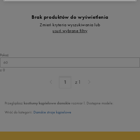
Brak produktów do wyświetlenia
Zmień kryteria wyszukiwania lub
usuń wybrane filtry
Pokaż
60
z 0
z
1
Przeglądasz
kostiumy kąpielowe damskie
rozmiar l. Dostępne modele:
Wróć do kategorii:
Damskie stroje kąpielowe