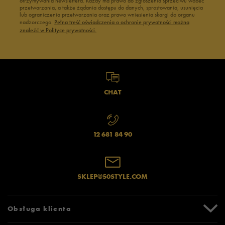
otrzymywania newslettera. Każdy ma prawo do zgłoszenia sprzeciwu wobec
przetwarzania, a także żądania dostępu do danych, sprostowania, usunięcia
lub ograniczenia przetwarzania oraz prawo wniesienia skargi do organu
nadzorczego.
Pełną treść oświadczenia o ochronie prywatności można
znaleźć w Polityce prywatności.
CHAT
12 681 84 90
SKLEP@50STYLE.COM
Obsługa klienta