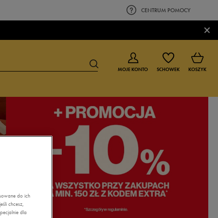
CENTRUM POMOCY
×
MOJE KONTO
SCHOWEK
KOSZYK
BUTY DLA CHŁOPCA
BUTY DLA DZIEWCZYNKI
0-4 lat
0-4 lat
4-8 lat
4-8 lat
9-16 lat
9-16 lat
asowane do ich
śli chcesz,
ecjalnie dla