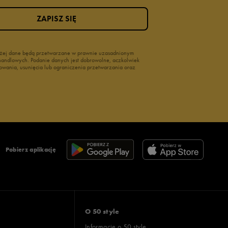
ZAPISZ SIĘ
wyżej dane będą przetwarzane w prawnie uzasadnionym
i handlowych. Podanie danych jest dobrowolne, aczkolwiek
owania, usunięcia lub ograniczenia przetwarzania oraz
Pobierz aplikację
O 50 style
Informacje o 50 style