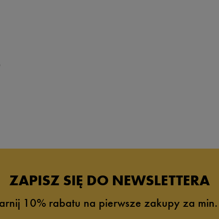
26,5
27
27,5
28
0
28,5
29
29,5
30
30,5
31
31,5
ZAPISZ SIĘ DO NEWSLETTERA
32
arnij 10% rabatu na pierwsze zakupy za min.
32,5