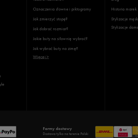
38,5
Oznaczenia słowne i piktogramy
Historia marek
38 2/3
Jak zmierzyć stopę?
Stylizacje męsk
39
Stylizacje dam
Jak dobrać rozmiar?
39 1/3
Jakie buty na siłownię wybrać?
39,5
Jak wybrać buty na zimę?
40
Więcej >
e
yle
Formy dostawy
Dostawa tylko na terenie Polski