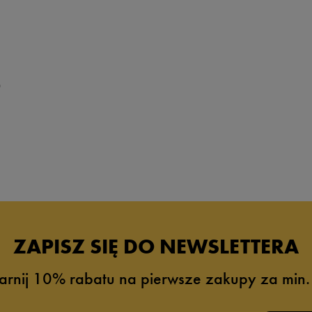
30,5
31
31,5
32
0
32,5
33
33,5
34
34,5
35
ZAPISZ SIĘ DO NEWSLETTERA
35,5
36
arnij 10% rabatu na pierwsze zakupy za min.
36,5