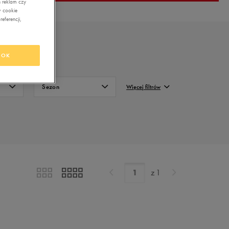
 reklam czy
w cookie
eferencji,
OK
Sezon
Więcej filtrów
Całoroczne
FILTRUJ
Zimowe
Wyczyść
z
1