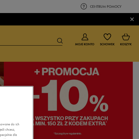
CENTRUM POMOCY
×
MOJE KONTO
SCHOWEK
KOSZYK
BUTY DLA CHŁOPCA
BUTY DLA DZIEWCZYNKI
0-4 lat
0-4 lat
4-8 lat
4-8 lat
9-16 lat
9-16 lat
asowane do ich
śli chcesz,
ecjalnie dla