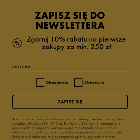
ZAPISZ SIĘ DO
NEWSLETTERA
Zgarnij 10% rabatu na pierwsze
zakupy za min. 250 zł
Adres e-mail
Oferta damska
Oferta męska
ZAPISZ SIĘ
Administratorem danych osobowych jest Marketing Investment Group S.A. z
siedzibą w Krakowie (31-871), os. Dywizjonu 303 paw. 1, udostępnione
powyżej dane będą przetwarzane w prawnie uzasadnionym interesie
administratora, za który uważa się marketing produktów i usług własnych.
Podając swój adres mailowy zgadzasz się na otrzymywanie informacji