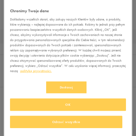
BUTY OUTDOOR
BUTY PIŁKARSKIE
BUTY ZIMOWE
MUST HAVE
Chronimy Twoje dane
BUTY LIFESTYLE
Dokładamy wszelkich starań, aby zakupy naszych Klientów były udane, a produkty,
które wybierają – najlepiej dopasowane do ich potrzeb. Robimy to jednak przy pełnym
poszanowaniu bezpieczeństwa wszystkich danych osobowych. Kliknij „OK”, jeśli
chcesz, abyśmy wykorzystywali informacje o Twoich zachowaniach na naszej stronie
DZIECIĘCE BUTY LIFESTYLE PUMA KOLOR RÓŻOWY
do przygotowania personalizowanych specjalnie dla Ciebie treści, w tym rekomendacji
produktów dopasowanych do Twoich potrzeb i zainteresowań, spersonalizowanych
Wyników
0
reklam czy zapamiętywanie wybranych preferencji. W każdej chwili możesz zmienić
swoją decyzję i ustawienia dotyczące plików cookie wybierając „Dostosuj”. Jeśli nie
Sortuj:
FILTRUJ
(2)
chcesz otrzymywać spersonalizowanej oferty produktów, dopasowanych do Twoich
REKOMENDOWANE
preferencji, wybierz „Odrzuć wszystkie”. W celu uzyskania więcej informacji, przeczytaj
Pokaż
naszą
politykę prywatności.
60
z 0
Dostosuj
Wybrane filtry:
PUMA
RÓŻOWY
Wyczyść filtry
OK
Odrzuć wszystkie