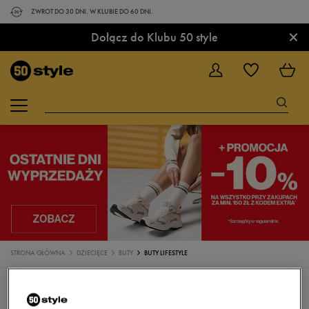
ZWROT DO 30 DNI. W KLUBIE DO 60 DNI.
×
Dołącz do Klubu 50 style
STRONA GŁÓWNA
DZIECIĘCE
BUTY
BUTY LIFESTYLE
BUTY
SANDAŁY
SNEAKERSY
TRAMPKI
KLAPKI
BUTY DO BIEGANIA