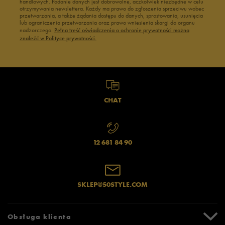
handlowych. Podanie danych jest dobrowolne, aczkolwiek niezbędne w celu
otrzymywania newslettera. Każdy ma prawo do zgłoszenia sprzeciwu wobec
przetwarzania, a także żądania dostępu do danych, sprostowania, usunięcia
lub ograniczenia przetwarzania oraz prawo wniesienia skargi do organu
nadzorczego.
Pełną treść oświadczenia o ochronie prywatności można
znaleźć w Polityce prywatności.
CHAT
12 681 84 90
SKLEP@50STYLE.COM
Obsługa klienta