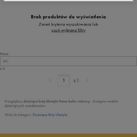
Brak produktów do wyświetlenia
Zmień kryteria wyszukiwania lub
usuń wybrane filtry
Pokaż
60
z 0
z
1
Przeglądasz
dziecięce buty lifestyle Puma
kolor różowy
. Dostępne modele
dziecięcych sneakersów
:
Wróć do kategorii:
Dziecięce Buty Lifestyle
.