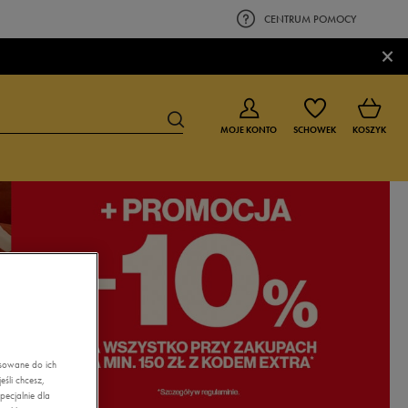
CENTRUM POMOCY
×
MOJE KONTO
SCHOWEK
KOSZYK
BUTY DLA CHŁOPCA
BUTY DLA DZIEWCZYNKI
0-4 lat
0-4 lat
4-8 lat
4-8 lat
9-16 lat
9-16 lat
asowane do ich
śli chcesz,
ecjalnie dla