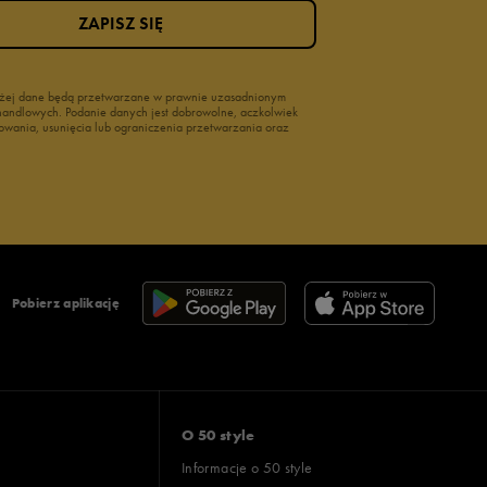
ZAPISZ SIĘ
wyżej dane będą przetwarzane w prawnie uzasadnionym
i handlowych. Podanie danych jest dobrowolne, aczkolwiek
owania, usunięcia lub ograniczenia przetwarzania oraz
Pobierz aplikację
O 50 style
Informacje o 50 style