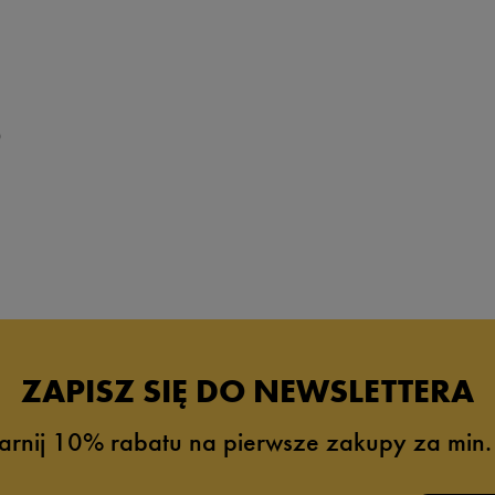
31
32
32,5
33
0
33,5
34
34,5
35
35,5
36
ZAPISZ SIĘ DO NEWSLETTERA
36,5
36 2/3
arnij 10% rabatu na pierwsze zakupy za min.
37