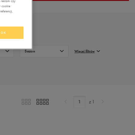
 reklam czy
w cookie
eferencji,
OK
Sezon
Więcej filtrów
Całoroczne
FILTRUJ
Zimowe
Wyczyść
z
1