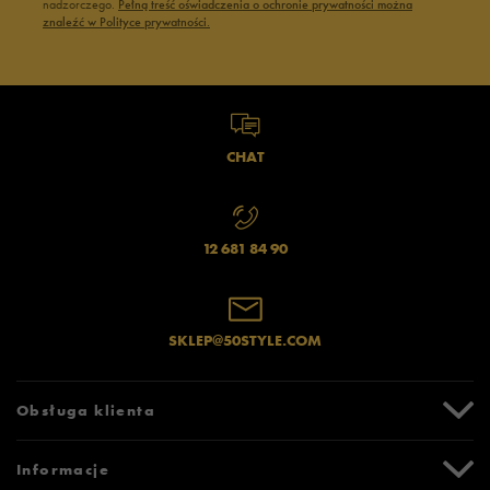
nadzorczego.
Pełną treść oświadczenia o ochronie prywatności można
znaleźć w Polityce prywatności.
CHAT
12 681 84 90
SKLEP@50STYLE.COM
Obsługa klienta
Centrum Pomocy
Informacje
Zwroty i reklamacje