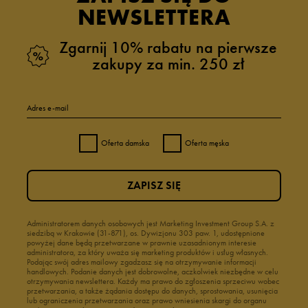
NEWSLETTERA
Zgarnij 10% rabatu na pierwsze
zakupy za min. 250 zł
Adres e-mail
Oferta damska
Oferta męska
ZAPISZ SIĘ
Administratorem danych osobowych jest Marketing Investment Group S.A. z
siedzibą w Krakowie (31-871), os. Dywizjonu 303 paw. 1, udostępnione
powyżej dane będą przetwarzane w prawnie uzasadnionym interesie
administratora, za który uważa się marketing produktów i usług własnych.
Podając swój adres mailowy zgadzasz się na otrzymywanie informacji
handlowych. Podanie danych jest dobrowolne, aczkolwiek niezbędne w celu
otrzymywania newslettera. Każdy ma prawo do zgłoszenia sprzeciwu wobec
przetwarzania, a także żądania dostępu do danych, sprostowania, usunięcia
lub ograniczenia przetwarzania oraz prawo wniesienia skargi do organu