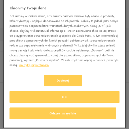
Chronimy Twoje dane
BUTY OUTDOOR
BUTY PIŁKARSKIE
BUTY ZIMOWE
MUST HAVE
Dokładamy wszelkich starań, aby zakupy naszych Klientów były udane, a produkty,
BUTY LIFESTYLE
które wybierają – najlepiej dopasowane do ich potrzeb. Robimy to jednak przy pełnym
poszanowaniu bezpieczeństwa wszystkich danych osobowych. Kliknij „OK”, jeśli
chcesz, abyśmy wykorzystywali informacje o Twoich zachowaniach na naszej stronie
DZIECIĘCE BUTY LOTTO
do przygotowania personalizowanych specjalnie dla Ciebie treści, w tym rekomendacji
produktów dopasowanych do Twoich potrzeb i zainteresowań, spersonalizowanych
reklam czy zapamiętywanie wybranych preferencji. W każdej chwili możesz zmienić
Wyników
0
swoją decyzję i ustawienia dotyczące plików cookie wybierając „Dostosuj”. Jeśli nie
chcesz otrzymywać spersonalizowanej oferty produktów, dopasowanych do Twoich
Sortuj:
FILTRUJ
REKOMENDOWANE
preferencji, wybierz „Odrzuć wszystkie”. W celu uzyskania więcej informacji, przeczytaj
Pokaż
naszą
politykę prywatności.
60
z 0
Dostosuj
Nie wybrano filtrów
OK
Odrzuć wszystkie