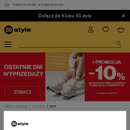
ZWROT DO 30 DNI. W KLUBIE DO 60 DNI.
×
Dołącz do Klubu 50 style
STRONA GŁÓWNA
DZIECIĘCE
BUTY
BUTY
SANDAŁY
SNEAKERSY
TRAMPKI
KLAPKI
BUTY DO BIEGANIA