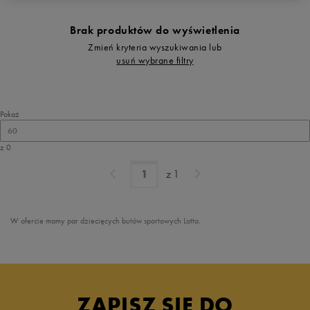
Brak produktów do wyświetlenia
Zmień kryteria wyszukiwania lub
usuń wybrane filtry
Pokaż
60
z 0
z
1
W ofercie mamy par dziecięcych butów sportowych Lotto.
ZAPISZ SIĘ DO