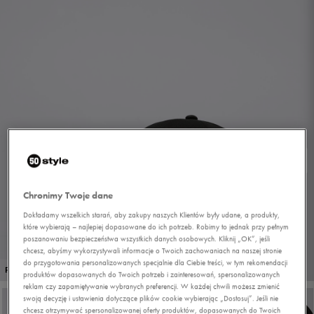
Chronimy Twoje dane
Dokładamy wszelkich starań, aby zakupy naszych Klientów były udane, a produkty,
które wybierają – najlepiej dopasowane do ich potrzeb. Robimy to jednak przy pełnym
poszanowaniu bezpieczeństwa wszystkich danych osobowych. Kliknij „OK”, jeśli
chcesz, abyśmy wykorzystywali informacje o Twoich zachowaniach na naszej stronie
do przygotowania personalizowanych specjalnie dla Ciebie treści, w tym rekomendacji
1/6
PROMO: DO -30%
produktów dopasowanych do Twoich potrzeb i zainteresowań, spersonalizowanych
reklam czy zapamiętywanie wybranych preferencji. W każdej chwili możesz zmienić
swoją decyzję i ustawienia dotyczące plików cookie wybierając „Dostosuj”. Jeśli nie
chcesz otrzymywać spersonalizowanej oferty produktów, dopasowanych do Twoich