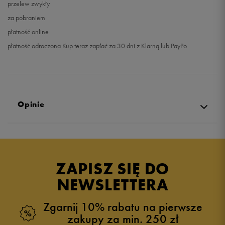
przelew zwykły
za pobraniem
płatność online
płatność odroczona Kup teraz zapłać za 30 dni z Klarną lub PayPo
Opinie
Produkt nie posiada recenzji
ZAPISZ SIĘ DO
NEWSLETTERA
Zgarnij 10% rabatu na pierwsze
zakupy za min. 250 zł