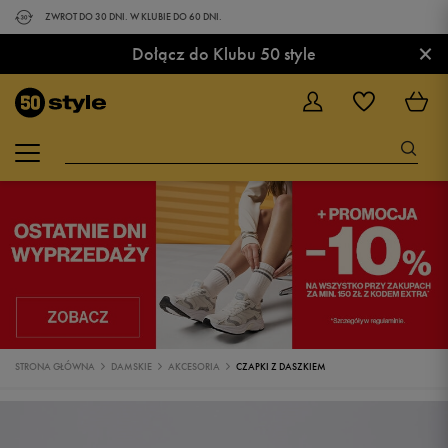
ZWROT DO 30 DNI. W KLUBIE DO 60 DNI.
×
Dołącz do Klubu 50 style
STRONA GŁÓWNA
DAMSKIE
AKCESORIA
CZAPKI Z DASZKIEM