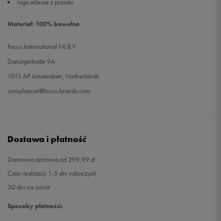
logo ellesse z przodu
Materiał: 100% bawełna
Focus International Nl B.V.
Danzigerkade 9A
1013 AP Amsterdam, Netherlands
compliance@focus-brands.com
Dostawa i płatność
Darmowa dostawa od 299,99 zł
Czas realizacji 1-5 dni roboczych
30 dni na zwrot
Sposoby płatności: