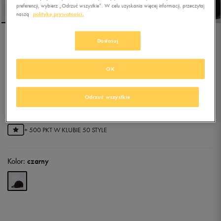
preferencji, wybierz „Odrzuć wszystkie”. W celu uzyskania więcej informacji, przeczytaj
naszą
politykę prywatności.
Dostosuj
ELLESSE CZAPKA MARLON
UNSTRUCTURED CAP BLK
OK
0.0
(
0
)
59,99
zł
z Vat
Odrzuć wszystkie
71,99
zł
-17%
(najniższa cena z 30 dni przed obniżką)
99,99
zł
-40%
(cena bezpośrednio przed promocją)
+ 500 PKT W
KLUBIE 50 STYLE
Kolor:
czarny