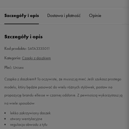
Szczegóły i opis
Dostawa i płatność
Opinie
Szczegóły i opis
Kod produktu:
SATA3335011
Kategoria:
Czapki z daszkiem
Płeć:
Unisex
Czapka z daszkiem? To oczywiste, że musisz ją mieć. Jeśli szukasz prostego
modelu, który będzie pasować do wielu różnych stylówek, postaw na
propozycję brandu ellesse w czarnej odsłonie. Z pewnością wykorzystasz ją
na wiele sposobów.
lekko zakrzywiony daszek
otwory wentylacyjne
regulacja obwodu z tyłu