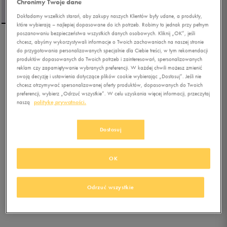
Chronimy Twoje dane
Dokładamy wszelkich starań, aby zakupy naszych Klientów były udane, a produkty,
które wybierają – najlepiej dopasowane do ich potrzeb. Robimy to jednak przy pełnym
poszanowaniu bezpieczeństwa wszystkich danych osobowych. Kliknij „OK”, jeśli
chcesz, abyśmy wykorzystywali informacje o Twoich zachowaniach na naszej stronie
ELLESSE T-SHIRT
do przygotowania personalizowanych specjalnie dla Ciebie treści, w tym rekomendacji
CHEVALIER TEE BEIGE
produktów dopasowanych do Twoich potrzeb i zainteresowań, spersonalizowanych
reklam czy zapamiętywanie wybranych preferencji. W każdej chwili możesz zmienić
swoją decyzję i ustawienia dotyczące plików cookie wybierając „Dostosuj”. Jeśli nie
0.0
(
0
)
chcesz otrzymywać spersonalizowanej oferty produktów, dopasowanych do Twoich
48,99
zł
z Vat
preferencji, wybierz „Odrzuć wszystkie”. W celu uzyskania więcej informacji, przeczytaj
naszą
politykę prywatności.
55,99
zł
-13%
(najniższa cena z 30 dni przed obniżką)
69,99
zł
-30%
(cena bezpośrednio przed promocją)
Dostosuj
+ 350 PKT W
KLUBIE 50 STYLE
OK
Kolor:
beżowy
Odrzuć wszystkie