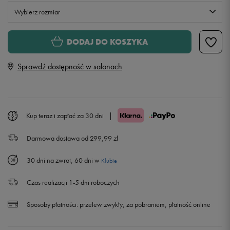
Wybierz rozmiar
Rozmiary EU
Rozmiary US
DODAJ DO KOSZYKA
36
Powiadom o dostępności
Sprawdź dostępność w salonach
38
40
Kup teraz i zapłać za 30 dni
|
Darmowa dostawa od 299,99 zł
42
30 dni na zwrot, 60 dni w
Klubie
44
Powiadom o dostępności
Czas realizacji 1-5 dni roboczych
Sposoby płatności:
przelew zwykły, za pobraniem, płatność online