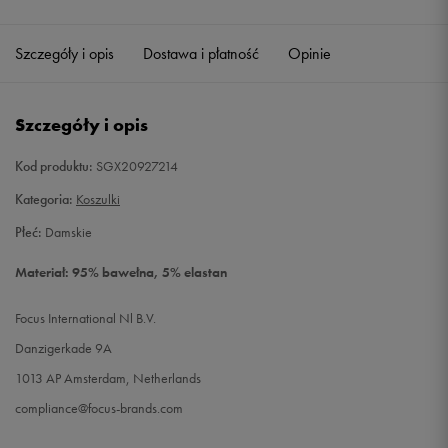
Szczegóły i opis
Dostawa i płatność
Opinie
Szczegóły i opis
Kod produktu:
SGX20927214
Kategoria:
Koszulki
Płeć:
Damskie
Materiał: 95% bawełna, 5% elastan
Focus International Nl B.V.
Danzigerkade 9A
1013 AP Amsterdam, Netherlands
compliance@focus-brands.com