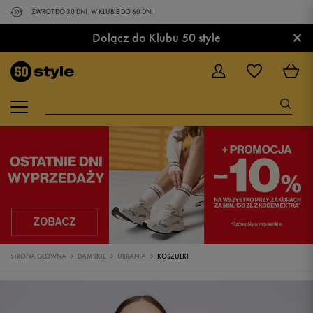
ZWROT DO 30 DNI. W KLUBIE DO 60 DNI.
×
Dołącz do Klubu 50 style
STRONA GŁÓWNA
DAMSKIE
UBRANIA
KOSZULKI