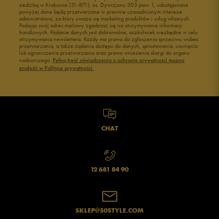
siedzibą w Krakowie (31-871), os. Dywizjonu 303 paw. 1, udostępnione
powyżej dane będą przetwarzane w prawnie uzasadnionym interesie
administratora, za który uważa się marketing produktów i usług własnych.
Podając swój adres mailowy zgadzasz się na otrzymywanie informacji
handlowych. Podanie danych jest dobrowolne, aczkolwiek niezbędne w celu
otrzymywania newslettera. Każdy ma prawo do zgłoszenia sprzeciwu wobec
przetwarzania, a także żądania dostępu do danych, sprostowania, usunięcia
lub ograniczenia przetwarzania oraz prawo wniesienia skargi do organu
nadzorczego.
Pełną treść oświadczenia o ochronie prywatności można
znaleźć w Polityce prywatności.
CHAT
12 681 84 90
SKLEP@50STYLE.COM