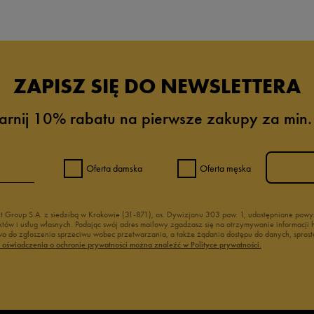
ZAPISZ SIĘ DO NEWSLETTERA
arnij 10% rabatu na pierwsze zakupy za min.
Oferta damska
Oferta męska
nt Group S.A. z siedzibą w Krakowie (31-871), os. Dywizjonu 303 paw. 1, udostępnione po
duktów i usług własnych. Podając swój adres mailowy zgadzasz się na otrzymywanie informacj
 do zgłoszenia sprzeciwu wobec przetwarzania, a także żądania dostępu do danych, sprost
ć oświadczenia o ochronie prywatności można znaleźć w Polityce prywatności.