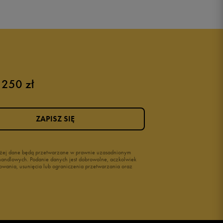
 250 zł
ZAPISZ SIĘ
wyżej dane będą przetwarzane w prawnie uzasadnionym
i handlowych. Podanie danych jest dobrowolne, aczkolwiek
owania, usunięcia lub ograniczenia przetwarzania oraz