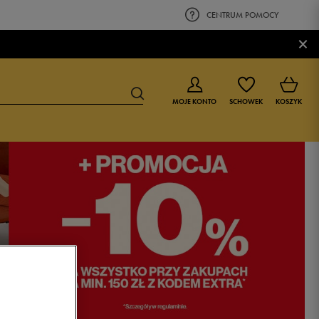
CENTRUM POMOCY
×
MOJE KONTO
SCHOWEK
KOSZYK
BUTY DLA CHŁOPCA
BUTY DLA DZIEWCZYNKI
0-4 lat
0-4 lat
4-8 lat
4-8 lat
9-16 lat
9-16 lat