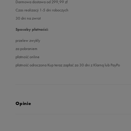
Darmowa dostawa od 299,99 zł
Czas realizacji 1-5 dni roboczych
30 dni na zwrot
Sposoby płatności:
przelew zwykły
za pobraniem
płatność online
płatność odroczona Kup teraz zapłać za 30 dni z Klarną lub PayPo
Opinie
Produkt nie posia