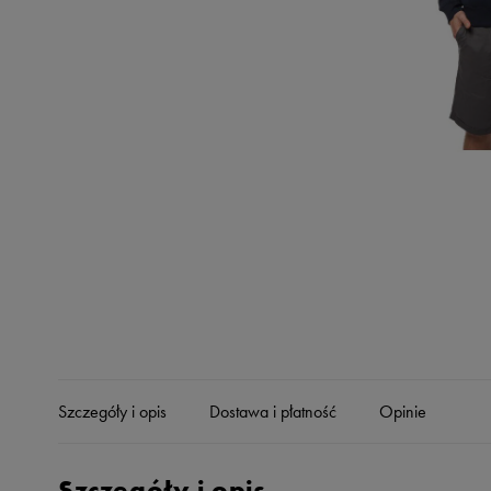
Skechers
Timberland
Umbro
Under Armour
Up8
U.S. Polo ASSN.
Vans
Szczegóły i opis
Dostawa i płatność
Opinie
Szczegóły i opis