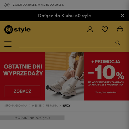
ZWROT DO 30 DNI. W KLUBIE DO 60 DNI.
×
Dołącz do Klubu 50 style
STRONA GŁÓWNA
MĘSKIE
UBRANIA
BLUZY
PRODUKT NIEDOSTĘPNY