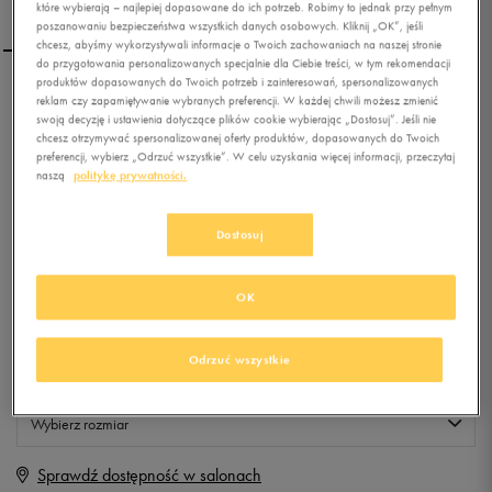
które wybierają – najlepiej dopasowane do ich potrzeb. Robimy to jednak przy pełnym
poszanowaniu bezpieczeństwa wszystkich danych osobowych. Kliknij „OK”, jeśli
chcesz, abyśmy wykorzystywali informacje o Twoich zachowaniach na naszej stronie
do przygotowania personalizowanych specjalnie dla Ciebie treści, w tym rekomendacji
produktów dopasowanych do Twoich potrzeb i zainteresowań, spersonalizowanych
FEEWEAR BLUZA SANGA
reklam czy zapamiętywanie wybranych preferencji. W każdej chwili możesz zmienić
swoją decyzję i ustawienia dotyczące plików cookie wybierając „Dostosuj”. Jeśli nie
chcesz otrzymywać spersonalizowanej oferty produktów, dopasowanych do Twoich
preferencji, wybierz „Odrzuć wszystkie”. W celu uzyskania więcej informacji, przeczytaj
0.0
(
0
)
naszą
politykę prywatności.
0
zł
z Vat
Dostosuj
+ 0 PKT W
KLUBIE 50 STYLE
OK
Produkt niedostępny
Odrzuć wszystkie
Jeśli artykuł będzie ponownie dostępny, otrzymasz od nas powiadomienie.
Wybierz rozmiar
Sprawdź dostępność w salonach
S
Powiadom o dostępności