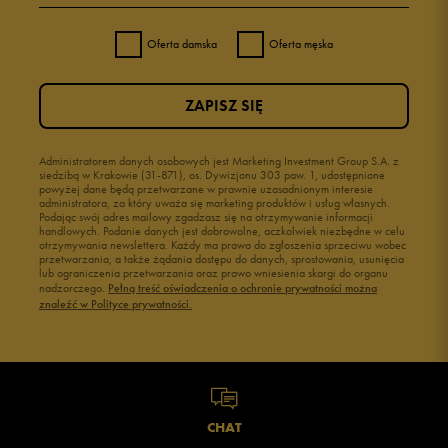
Oferta damska
Oferta męska
ZAPISZ SIĘ
Administratorem danych osobowych jest Marketing Investment Group S.A. z
siedzibą w Krakowie (31-871), os. Dywizjonu 303 paw. 1, udostępnione
powyżej dane będą przetwarzane w prawnie uzasadnionym interesie
administratora, za który uważa się marketing produktów i usług własnych.
Podając swój adres mailowy zgadzasz się na otrzymywanie informacji
handlowych. Podanie danych jest dobrowolne, aczkolwiek niezbędne w celu
otrzymywania newslettera. Każdy ma prawo do zgłoszenia sprzeciwu wobec
przetwarzania, a także żądania dostępu do danych, sprostowania, usunięcia
lub ograniczenia przetwarzania oraz prawo wniesienia skargi do organu
nadzorczego.
Pełną treść oświadczenia o ochronie prywatności można
znaleźć w Polityce prywatności.
CHAT