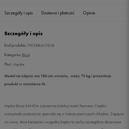
Szczegóły i opis
Dostawa i płatność
Opinie
M
Powiadom o dostępności
L
Powiadom o dostępności
Szczegóły i opis
XL
Powiadom o dostępności
Kod produktu:
FW33BLM11538
Kategoria:
Bluzy
XXL
Powiadom o dostępności
Płeć:
Męskie
Model na zdjęciu ma 186 cm wzrostu, waży 75 kg i prezentuje
produkt w rozmiarze M.
Męska bluza SANGA z jesiennej kolekcji marki Feewear. Ciepła i
wytrzymała znakomicie sparwdzi się w trakcie pierwszych chłodów. Zapięcie
na suwa, dwie kieszenie i wygodny kaptur to cechy szczególnie doceniane