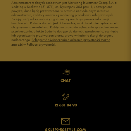
Administratorem danych osobowych jest Marketing Investment Group S.A. z
siedzibą w Krakowie (31-871), os. Dywizjonu 303 paw. 1, udostępnione
powyżej dane będą przetwarzane w prawnie uzasadnionym interesie
administratora, za który uważa się marketing produktów i usług własnych.
Podając swój adres mailowy zgadzasz się na otrzymywanie informacji
handlowych. Podanie danych jest dobrowolne, aczkolwiek niezbędne w celu
otrzymywania newslettera. Każdy ma prawo do zgłoszenia sprzeciwu wobec
przetwarzania, a także żądania dostępu do danych, sprostowania, usunięcia
lub ograniczenia przetwarzania oraz prawo wniesienia skargi do organu
nadzorczego.
Pełną treść oświadczenia o ochronie prywatności można
znaleźć w Polityce prywatności.
CHAT
12 681 84 90
SKLEP@50STYLE.COM