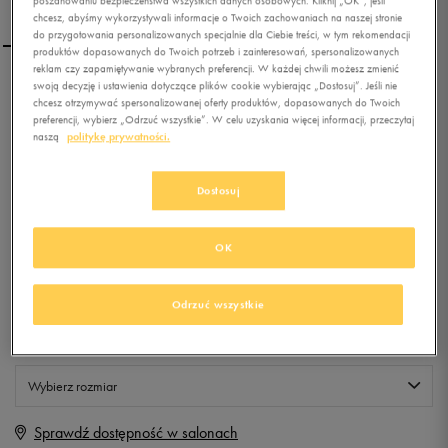
poszanowaniu bezpieczeństwa wszystkich danych osobowych. Kliknij „OK”, jeśli
chcesz, abyśmy wykorzystywali informacje o Twoich zachowaniach na naszej stronie
do przygotowania personalizowanych specjalnie dla Ciebie treści, w tym rekomendacji
produktów dopasowanych do Twoich potrzeb i zainteresowań, spersonalizowanych
reklam czy zapamiętywanie wybranych preferencji. W każdej chwili możesz zmienić
swoją decyzję i ustawienia dotyczące plików cookie wybierając „Dostosuj”. Jeśli nie
FEEWEAR CZAPKA Z
chcesz otrzymywać spersonalizowanej oferty produktów, dopasowanych do Twoich
CLASSIC BEANIE BLACK
preferencji, wybierz „Odrzuć wszystkie”. W celu uzyskania więcej informacji, przeczytaj
naszą
politykę prywatności.
0.0
(
0
)
4,99
zł
z Vat
Dostosuj
+ 25 PKT W
KLUBIE 50 STYLE
OK
Odrzuć wszystkie
Produkt niedostępny
Jeśli artykuł będzie ponownie dostępny, otrzymasz od nas powiadomienie.
Wybierz rozmiar
Sprawdź dostępność w salonach
ONE SIZE
Powiadom o dostępności