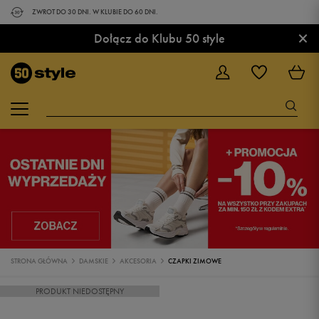
ZWROT DO 30 DNI. W KLUBIE DO 60 DNI.
×
Dołącz do Klubu 50 style
STRONA GŁÓWNA
DAMSKIE
AKCESORIA
CZAPKI ZIMOWE
PRODUKT NIEDOSTĘPNY