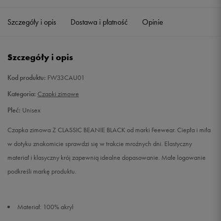
Szczegóły i opis
Dostawa i płatność
Opinie
Szczegóły i opis
Kod produktu:
FW33CAU01
Kategoria:
Czapki zimowe
Płeć:
Unisex
Czapka zimowa Z CLASSIC BEANIE BLACK od marki Feewear. Ciepła i miła
w dotyku znakomicie sprawdzi się w trakcie mroźnych dni. Elastyczny
materiał i klasyczny krój zapewnią idealne dopasowanie. Małe logowanie
podkreśli markę produktu.
Materiał: 100% akryl