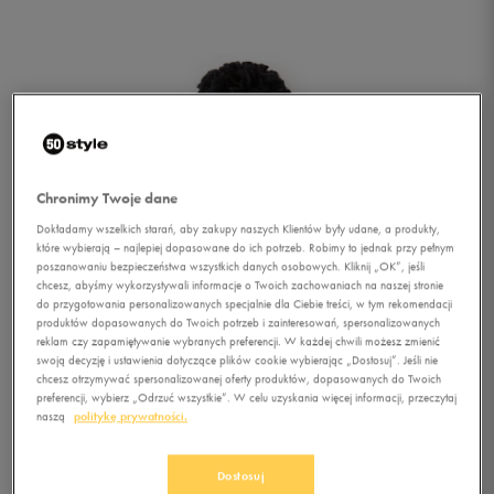
Chronimy Twoje dane
Dokładamy wszelkich starań, aby zakupy naszych Klientów były udane, a produkty,
które wybierają – najlepiej dopasowane do ich potrzeb. Robimy to jednak przy pełnym
poszanowaniu bezpieczeństwa wszystkich danych osobowych. Kliknij „OK”, jeśli
chcesz, abyśmy wykorzystywali informacje o Twoich zachowaniach na naszej stronie
do przygotowania personalizowanych specjalnie dla Ciebie treści, w tym rekomendacji
produktów dopasowanych do Twoich potrzeb i zainteresowań, spersonalizowanych
reklam czy zapamiętywanie wybranych preferencji. W każdej chwili możesz zmienić
swoją decyzję i ustawienia dotyczące plików cookie wybierając „Dostosuj”. Jeśli nie
chcesz otrzymywać spersonalizowanej oferty produktów, dopasowanych do Twoich
preferencji, wybierz „Odrzuć wszystkie”. W celu uzyskania więcej informacji, przeczytaj
naszą
politykę prywatności.
1/2
Dostosuj