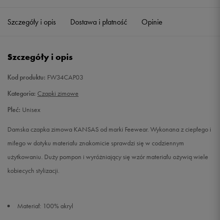
Szczegóły i opis
Dostawa i płatność
Opinie
ONE SIZE
Powiadom o dostępności
Szczegóły i opis
Kod produktu:
FW34CAP03
Kategoria:
Czapki zimowe
Płeć:
Unisex
Damska czapka zimowa KANSAS od marki Feewear. Wykonana z ciepłego i
miłego w dotyku materiału znakomicie sprawdzi się w codziennym
użytkowaniu. Duży pompon i wyróżniający się wzór materiału ożywią wiele
kobiecych stylizacji.
Materiał: 100% akryl