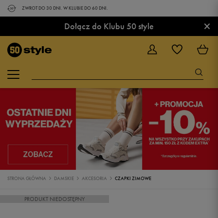
ZWROT DO 30 DNI. W KLUBIE DO 60 DNI.
×
Dołącz do Klubu 50 style
STRONA GŁÓWNA
DAMSKIE
AKCESORIA
CZAPKI ZIMOWE
PRODUKT NIEDOSTĘPNY