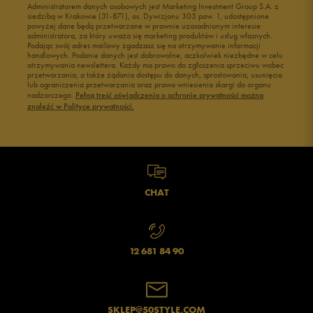
Administratorem danych osobowych jest Marketing Investment Group S.A. z
siedzibą w Krakowie (31-871), os. Dywizjonu 303 paw. 1, udostępnione
powyżej dane będą przetwarzane w prawnie uzasadnionym interesie
administratora, za który uważa się marketing produktów i usług własnych.
Podając swój adres mailowy zgadzasz się na otrzymywanie informacji
handlowych. Podanie danych jest dobrowolne, aczkolwiek niezbędne w celu
otrzymywania newslettera. Każdy ma prawo do zgłoszenia sprzeciwu wobec
przetwarzania, a także żądania dostępu do danych, sprostowania, usunięcia
lub ograniczenia przetwarzania oraz prawo wniesienia skargi do organu
nadzorczego.
Pełną treść oświadczenia o ochronie prywatności można
znaleźć w Polityce prywatności.
CHAT
12 681 84 90
SKLEP@50STYLE.COM