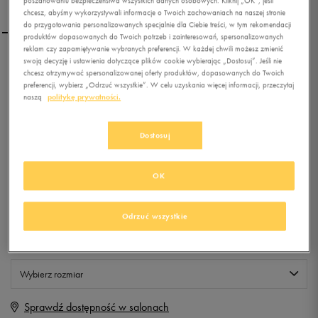
poszanowaniu bezpieczeństwa wszystkich danych osobowych. Kliknij „OK”, jeśli
chcesz, abyśmy wykorzystywali informacje o Twoich zachowaniach na naszej stronie
do przygotowania personalizowanych specjalnie dla Ciebie treści, w tym rekomendacji
produktów dopasowanych do Twoich potrzeb i zainteresowań, spersonalizowanych
reklam czy zapamiętywanie wybranych preferencji. W każdej chwili możesz zmienić
swoją decyzję i ustawienia dotyczące plików cookie wybierając „Dostosuj”. Jeśli nie
FEEWEAR CZAPKA
chcesz otrzymywać spersonalizowanej oferty produktów, dopasowanych do Twoich
ZIMOWA KANSAS NAVY
preferencji, wybierz „Odrzuć wszystkie”. W celu uzyskania więcej informacji, przeczytaj
naszą
politykę prywatności.
0.0
(
0
)
9,99
zł
z Vat
Dostosuj
+ 50 PKT W
KLUBIE 50 STYLE
OK
Odrzuć wszystkie
Produkt niedostępny
Jeśli artykuł będzie ponownie dostępny, otrzymasz od nas powiadomienie.
Wybierz rozmiar
Sprawdź dostępność w salonach
ONE SIZE
Powiadom o dostępności