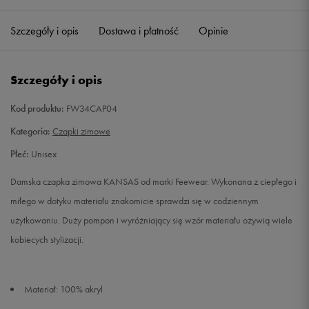
Szczegóły i opis
Dostawa i płatność
Opinie
Szczegóły i opis
Kod produktu:
FW34CAP04
Kategoria:
Czapki zimowe
Płeć:
Unisex
Damska czapka zimowa KANSAS od marki Feewear. Wykonana z ciepłego i
miłego w dotyku materiału znakomicie sprawdzi się w codziennym
użytkowaniu. Duży pompon i wyróżniający się wzór materiału ożywią wiele
kobiecych stylizacji.
Materiał: 100% akryl