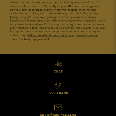
Administratorem danych osobowych jest Marketing Investment Group S.A. z
siedzibą w Krakowie (31-871), os. Dywizjonu 303 paw. 1, udostępnione
powyżej dane będą przetwarzane w prawnie uzasadnionym interesie
administratora, za który uważa się marketing produktów i usług własnych.
Podając swój adres mailowy zgadzasz się na otrzymywanie informacji
handlowych. Podanie danych jest dobrowolne, aczkolwiek niezbędne w celu
otrzymywania newslettera. Każdy ma prawo do zgłoszenia sprzeciwu wobec
przetwarzania, a także żądania dostępu do danych, sprostowania, usunięcia
lub ograniczenia przetwarzania oraz prawo wniesienia skargi do organu
nadzorczego.
Pełną treść oświadczenia o ochronie prywatności można
znaleźć w Polityce prywatności.
CHAT
12 681 84 90
SKLEP@50STYLE.COM