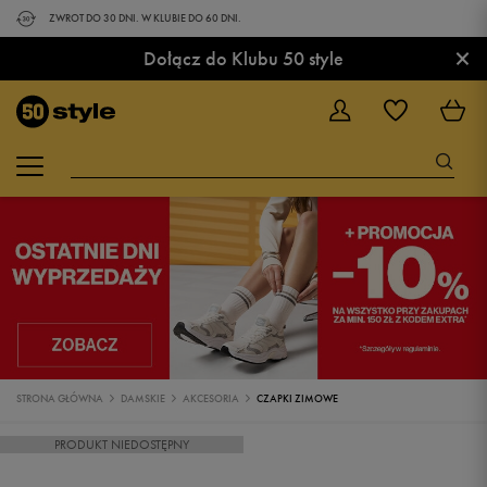
ZWROT DO 30 DNI. W KLUBIE DO 60 DNI.
×
Dołącz do Klubu 50 style
STRONA GŁÓWNA
DAMSKIE
AKCESORIA
CZAPKI ZIMOWE
PRODUKT NIEDOSTĘPNY