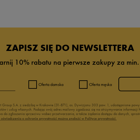
da recenzji
ZAPISZ SIĘ DO NEWSLETTERA
arnij 10% rabatu na pierwsze zakupy za min.
Oferta damska
Oferta męska
nt Group S.A. z siedzibą w Krakowie (31-871), os. Dywizjonu 303 paw. 1, udostępnione po
duktów i usług własnych. Podając swój adres mailowy zgadzasz się na otrzymywanie informacj
 do zgłoszenia sprzeciwu wobec przetwarzania, a także żądania dostępu do danych, sprost
ć oświadczenia o ochronie prywatności można znaleźć w Polityce prywatności.