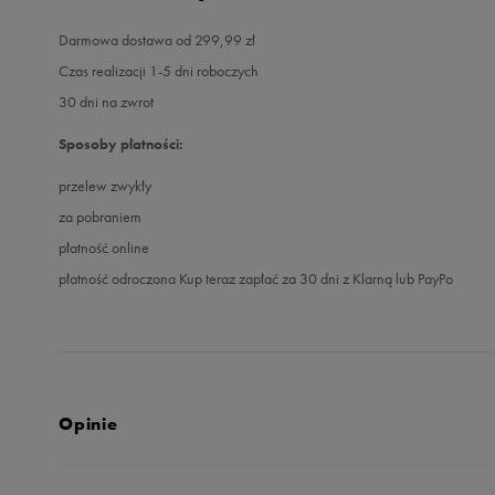
Darmowa dostawa od 299,99 zł
Czas realizacji 1-5 dni roboczych
30 dni na zwrot
Sposoby płatności:
przelew zwykły
za pobraniem
płatność online
płatność odroczona Kup teraz zapłać za 30 dni z Klarną lub PayPo
Opinie