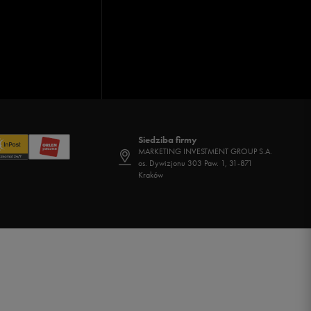
Siedziba firmy
MARKETING INVESTMENT GROUP S.A.
os. Dywizjonu 303 Paw. 1, 31-871
Kraków