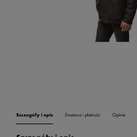
Skechers
Timberland
Umbro
Under Armour
Up8
U.S. Polo ASSN.
Vans
Szczegóły i opis
Dostawa i płatność
Opinie