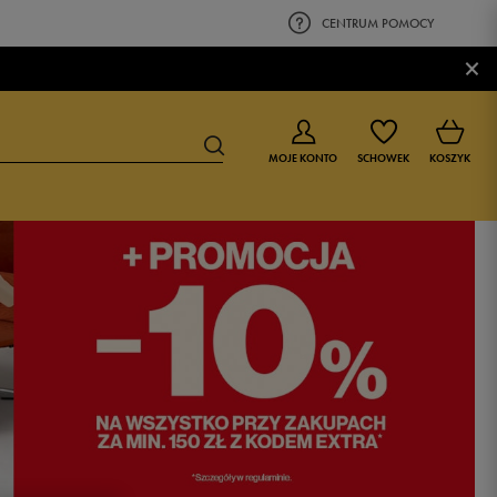
CENTRUM POMOCY
×
MOJE KONTO
SCHOWEK
KOSZYK
BUTY DLA CHŁOPCA
BUTY DLA DZIEWCZYNKI
0-4 lat
0-4 lat
4-8 lat
4-8 lat
9-16 lat
9-16 lat