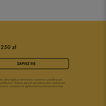
 250 zł
ZAPISZ SIĘ
wyżej dane będą przetwarzane w prawnie uzasadnionym
i handlowych. Podanie danych jest dobrowolne, aczkolwiek
owania, usunięcia lub ograniczenia przetwarzania oraz