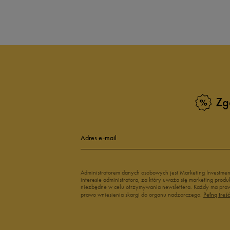
Produkt nie posia
Zg
Adres e-mail
Administratorem danych osobowych jest Marketing Investme
interesie administratora, za który uważa się marketing pro
niezbędne w celu otrzymywania newslettera. Każdy ma prawo
prawo wniesienia skargi do organu nadzorczego.
Pełną treś