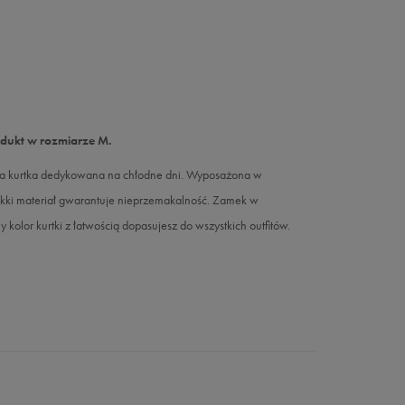
odukt w rozmiarze M.
ska kurtka dedykowana na chłodne dni. Wyposażona w
, lekki materiał gwarantuje nieprzemakalność. Zamek w
lor kurtki z łatwością dopasujesz do wszystkich outfitów.