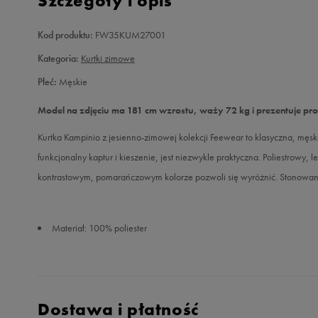
Szczegóły i opis
Kod produktu:
FW35KUM27001
Kategoria:
Kurtki zimowe
Płeć:
Męskie
Model na zdjęciu ma 181 cm wzrostu, waży 72 kg i prezentuje pr
Kurtka Kampinio z jesienno-zimowej kolekcji Feewear to klasyczna, mę
funkcjonalny kaptur i kieszenie, jest niezwykle praktyczna. Poliestrowy
kontrastowym, pomarańczowym kolorze pozwoli się wyróżnić. Stonowany ko
Materiał: 100% poliester
Dostawa i płatność