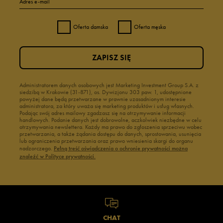
Adres e-mail
Oferta damska
Oferta męska
ZAPISZ SIĘ
Administratorem danych osobowych jest Marketing Investment Group S.A. z
siedzibą w Krakowie (31-871), os. Dywizjonu 303 paw. 1, udostępnione
powyżej dane będą przetwarzane w prawnie uzasadnionym interesie
administratora, za który uważa się marketing produktów i usług własnych.
Podając swój adres mailowy zgadzasz się na otrzymywanie informacji
handlowych. Podanie danych jest dobrowolne, aczkolwiek niezbędne w celu
otrzymywania newslettera. Każdy ma prawo do zgłoszenia sprzeciwu wobec
przetwarzania, a także żądania dostępu do danych, sprostowania, usunięcia
lub ograniczenia przetwarzania oraz prawo wniesienia skargi do organu
nadzorczego.
Pełną treść oświadczenia o ochronie prywatności można
znaleźć w Polityce prywatności.
CHAT