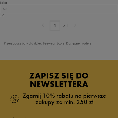
Pokaż
60
z 0
z
1
Przeglądasz buty dla dzieci Feewear Score. Dostępne modele:
ZAPISZ SIĘ DO
NEWSLETTERA
Zgarnij 10% rabatu na pierwsze
zakupy za min. 250 zł