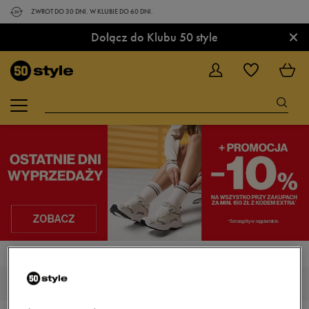
ZWROT DO 30 DNI. W KLUBIE DO 60 DNI.
×
Dołącz do Klubu 50 style
STRONA GŁÓWNA
FEEWEAR SCORE
DZIECIĘCE BUTY FEEWEAR SCORE