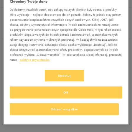
Chronimy Twoje dane
Wyników
0
Dokładamy wszelkich starań, aby zakupy naszych Klientów były udane, a produkty,
Sortuj:
FILTRUJ
które wybierają – najlepiej dopasowane do ich potrzeb. Robimy to jednak przy pełnym
REKOMENDOWANE
poszanowaniu bezpieczeństwa wszystkich danych osobowych. Kliknij „OK”, jeśli
Pokaż
chcesz, abyśmy wykorzystywali informacje o Twoich zachowaniach na naszej stronie
60
do przygotowania personalizowanych specjalnie dla Ciebie treści, w tym rekomendacji
z 0
produktów dopasowanych do Twoich potrzeb i zainteresowań, spersonalizowanych
reklam czy zapamiętywanie wybranych preferencji. W każdej chwili możesz zmienić
swoją decyzję i ustawienia dotyczące plików cookie wybierając „Dostosuj”. Jeśli nie
Nie wybrano filtrów
chcesz otrzymywać spersonalizowanej oferty produktów, dopasowanych do Twoich
preferencji, wybierz „Odrzuć wszystkie”. W celu uzyskania więcej informacji, przeczytaj
naszą
politykę prywatności.
Dostosuj
OK
Brak produktów do wyświetlenia
Zmień kryteria wyszukiwania lub
Odrzuć wszystkie
usuń wybrane filtry