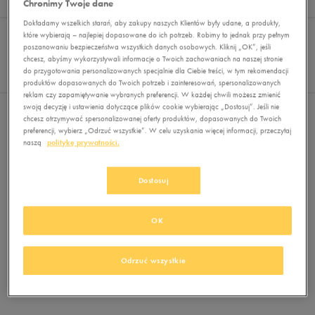
Chronimy Twoje dane
Wyników
0
Dokładamy wszelkich starań, aby zakupy naszych Klientów były udane, a produkty,
Sortuj:
FILTRUJ
które wybierają – najlepiej dopasowane do ich potrzeb. Robimy to jednak przy pełnym
REKOMENDOWANE
poszanowaniu bezpieczeństwa wszystkich danych osobowych. Kliknij „OK”, jeśli
Pokaż
chcesz, abyśmy wykorzystywali informacje o Twoich zachowaniach na naszej stronie
60
do przygotowania personalizowanych specjalnie dla Ciebie treści, w tym rekomendacji
z 0
produktów dopasowanych do Twoich potrzeb i zainteresowań, spersonalizowanych
reklam czy zapamiętywanie wybranych preferencji. W każdej chwili możesz zmienić
swoją decyzję i ustawienia dotyczące plików cookie wybierając „Dostosuj”. Jeśli nie
Nie wybrano filtrów
chcesz otrzymywać spersonalizowanej oferty produktów, dopasowanych do Twoich
preferencji, wybierz „Odrzuć wszystkie”. W celu uzyskania więcej informacji, przeczytaj
naszą
politykę prywatności.
Dostosuj
OK
Brak produktów do wyświetlenia
Zmień kryteria wyszukiwania lub
Odrzuć wszystkie
usuń wybrane filtry