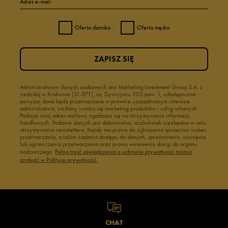
Adres e-mail
Oferta damska
Oferta męska
ZAPISZ SIĘ
Administratorem danych osobowych jest Marketing Investment Group S.A. z
siedzibą w Krakowie (31-871), os. Dywizjonu 303 paw. 1, udostępnione
powyżej dane będą przetwarzane w prawnie uzasadnionym interesie
administratora, za który uważa się marketing produktów i usług własnych.
Podając swój adres mailowy zgadzasz się na otrzymywanie informacji
handlowych. Podanie danych jest dobrowolne, aczkolwiek niezbędne w celu
otrzymywania newslettera. Każdy ma prawo do zgłoszenia sprzeciwu wobec
przetwarzania, a także żądania dostępu do danych, sprostowania, usunięcia
lub ograniczenia przetwarzania oraz prawo wniesienia skargi do organu
nadzorczego.
Pełną treść oświadczenia o ochronie prywatności można
znaleźć w Polityce prywatności.
CHAT