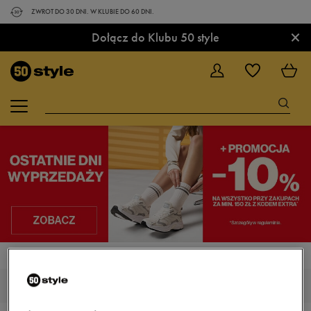
ZWROT DO 30 DNI. W KLUBIE DO 60 DNI.
×
Dołącz do Klubu 50 style
STRONA GŁÓWNA
FEEWEAR SUMMER
FEEWEAR SUMMER