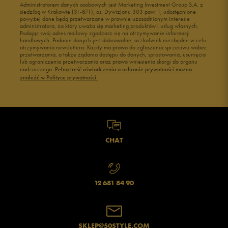
Administratorem danych osobowych jest Marketing Investment Group S.A. z
siedzibą w Krakowie (31-871), os. Dywizjonu 303 paw. 1, udostępnione
powyżej dane będą przetwarzane w prawnie uzasadnionym interesie
administratora, za który uważa się marketing produktów i usług własnych.
Podając swój adres mailowy zgadzasz się na otrzymywanie informacji
handlowych. Podanie danych jest dobrowolne, aczkolwiek niezbędne w celu
otrzymywania newslettera. Każdy ma prawo do zgłoszenia sprzeciwu wobec
przetwarzania, a także żądania dostępu do danych, sprostowania, usunięcia
lub ograniczenia przetwarzania oraz prawo wniesienia skargi do organu
nadzorczego.
Pełną treść oświadczenia o ochronie prywatności można
znaleźć w Polityce prywatności.
CHAT
12 681 84 90
SKLEP@50STYLE.COM