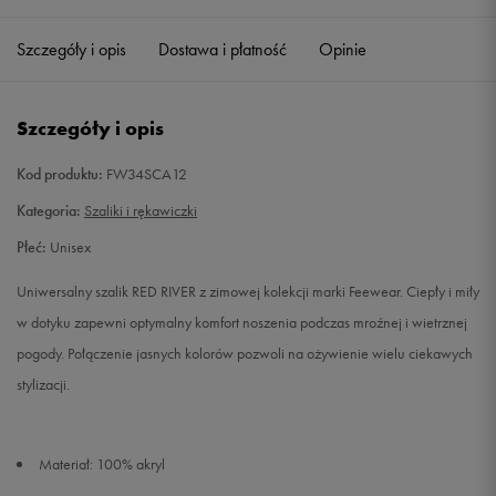
Szczegóły i opis
Dostawa i płatność
Opinie
Szczegóły i opis
Kod produktu:
FW34SCA12
Kategoria:
Szaliki i rękawiczki
Płeć:
Unisex
Uniwersalny szalik RED RIVER z zimowej kolekcji marki Feewear. Ciepły i miły
w dotyku zapewni optymalny komfort noszenia podczas mroźnej i wietrznej
pogody. Połączenie jasnych kolorów pozwoli na ożywienie wielu ciekawych
stylizacji.
Materiał: 100% akryl