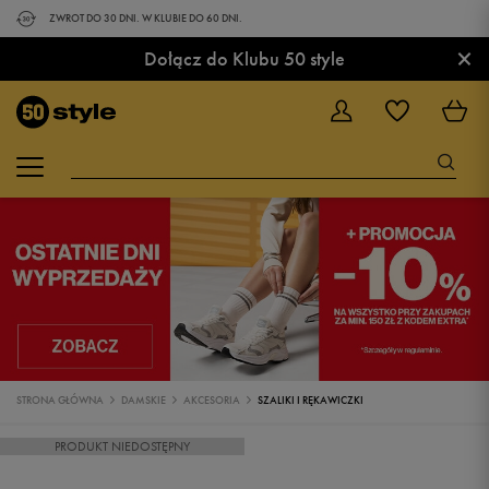
ZWROT DO 30 DNI. W KLUBIE DO 60 DNI.
×
Dołącz do Klubu 50 style
STRONA GŁÓWNA
DAMSKIE
AKCESORIA
SZALIKI I RĘKAWICZKI
PRODUKT NIEDOSTĘPNY