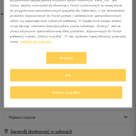
poszanowaniu bezpieczeństwa wszystkich danych osobowych. Kliknij „OK”, jeśli
chcesz, abyśmy wykorzystywali informacje o Twoich zachowaniach na naszej stronie
do przygotowania personalizowanych specjalnie dla Ciebie treści, w tym rekomendacji
produktów dopasowanych do Twoich potrzeb i zainteresowań, spersonalizowanych
reklam czy zapamiętywanie wybranych preferencji. W każdej chwili możesz zmienić
swoją decyzję i ustawienia dotyczące plików cookie wybierając „Dostosuj”. Jeśli nie
FEEWEAR SZALIK RED
chcesz otrzymywać spersonalizowanej oferty produktów, dopasowanych do Twoich
RIVER BLUE
preferencji, wybierz „Odrzuć wszystkie”. W celu uzyskania więcej informacji, przeczytaj
naszą
politykę prywatności.
0.0
(
0
)
9,99
zł
z Vat
Dostosuj
+ 50 PKT W
KLUBIE 50 STYLE
OK
Odrzuć wszystkie
Produkt niedostępny
Jeśli artykuł będzie ponownie dostępny, otrzymasz od nas powiadomienie.
Wybierz rozmiar
Sprawdź dostępność w salonach
ONE SIZE
Powiadom o dostępności