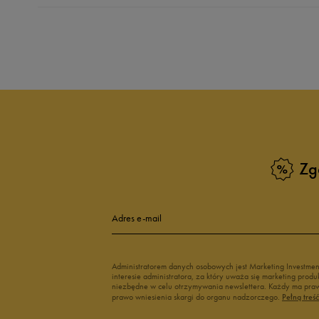
Produkt nie posia
Zg
Adres e-mail
Administratorem danych osobowych jest Marketing Investme
interesie administratora, za który uważa się marketing pro
niezbędne w celu otrzymywania newslettera. Każdy ma prawo
prawo wniesienia skargi do organu nadzorczego.
Pełną treś