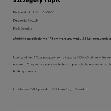
Szczegóły i opis
Kod produktu:
FW15TSD01001
Kategoria:
Koszulki
Płeć:
Damskie
Modelka na zdjęciu ma 173 cm wzrostu, waży 53 kg i prezentuje 
Upał za oknem? Czas na przewiewną koszulkę KOMAS od marki Feewear.
noszenia. Oryginalny fason z wycięciem na plecach otwiera nowe możliwo
letniej garderoby.
Materiał: 50% poliester, 35% bawełna, 15% wiskoza