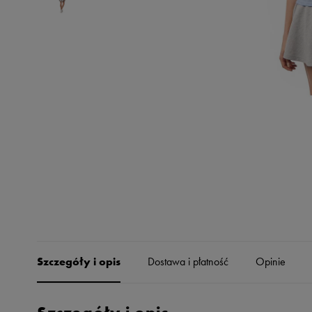
Skechers
Timberland
Umbro
Under Armour
Up8
U.S. Polo ASSN.
Vans
Szczegóły i opis
Dostawa i płatność
Opinie