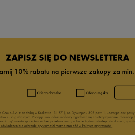
da recenzji
ZAPISZ SIĘ DO NEWSLETTERA
arnij 10% rabatu na pierwsze zakupy za min.
Oferta damska
Oferta męska
nt Group S.A. z siedzibą w Krakowie (31-871), os. Dywizjonu 303 paw. 1, udostępnione po
duktów i usług własnych. Podając swój adres mailowy zgadzasz się na otrzymywanie informacj
 do zgłoszenia sprzeciwu wobec przetwarzania, a także żądania dostępu do danych, sprost
ć oświadczenia o ochronie prywatności można znaleźć w Polityce prywatności.