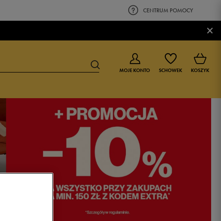
CENTRUM POMOCY
×
MOJE KONTO
SCHOWEK
KOSZYK
BUTY DLA CHŁOPCA
BUTY DLA DZIEWCZYNKI
0-4 lat
0-4 lat
4-8 lat
4-8 lat
9-16 lat
9-16 lat