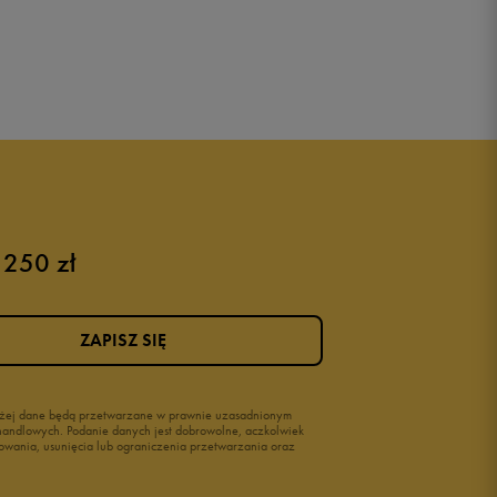
 250 zł
ZAPISZ SIĘ
wyżej dane będą przetwarzane w prawnie uzasadnionym
i handlowych. Podanie danych jest dobrowolne, aczkolwiek
owania, usunięcia lub ograniczenia przetwarzania oraz