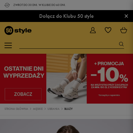
ZWROT DO 30 DNI. W KLUBIE DO 60 DNI.
×
Dołącz do Klubu 50 style
STRONA GŁÓWNA
MĘSKIE
UBRANIA
BLUZY