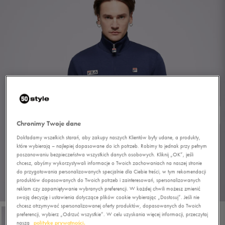
Chronimy Twoje dane
Dokładamy wszelkich starań, aby zakupy naszych Klientów były udane, a produkty,
które wybierają – najlepiej dopasowane do ich potrzeb. Robimy to jednak przy pełnym
poszanowaniu bezpieczeństwa wszystkich danych osobowych. Kliknij „OK”, jeśli
chcesz, abyśmy wykorzystywali informacje o Twoich zachowaniach na naszej stronie
do przygotowania personalizowanych specjalnie dla Ciebie treści, w tym rekomendacji
produktów dopasowanych do Twoich potrzeb i zainteresowań, spersonalizowanych
reklam czy zapamiętywanie wybranych preferencji. W każdej chwili możesz zmienić
1/4
swoją decyzję i ustawienia dotyczące plików cookie wybierając „Dostosuj”. Jeśli nie
chcesz otrzymywać spersonalizowanej oferty produktów, dopasowanych do Twoich
preferencji, wybierz „Odrzuć wszystkie”. W celu uzyskania więcej informacji, przeczytaj
naszą
politykę prywatności.