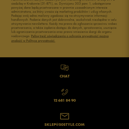
siedzibą w Krakowie (31-871), os. Dywizjonu 303 paw. 1, udostępnione
powyżej dane będą przetwarzane w prawnie uzasadnionym interesie
administratora, za który uważa się marketing produktów i usług własnych.
Podając swój adres mailowy zgadzasz się na otrzymywanie informacji
handlowych. Podanie danych jest dobrowolne, aczkolwiek niezbędne w celu
otrzymywania newslettera. Każdy ma prawo do zgłoszenia sprzeciwu wobec
przetwarzania, a także żądania dostępu do danych, sprostowania, usunięcia
lub ograniczenia przetwarzania oraz prawo wniesienia skargi do organu
nadzorczego.
Pełną treść oświadczenia o ochronie prywatności można
znaleźć w Polityce prywatności.
CHAT
12 681 84 90
SKLEP@50STYLE.COM