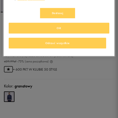
Dostosuj
FILA BLUZA RUPERT
OK
0.0
(
0
)
Odrzuć wszystkie
119,99
zł
z Vat
127,49
zł
-6%
(najniższa cena z 30 dni przed obniżką)
439,99
zł
-73%
(cena początkowa)
+ 600 PKT W
KLUBIE 50 STYLE
Kolor:
granatowy