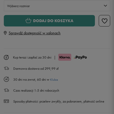
Wybierz rozmiar
S
DODAJ DO KOSZYKA
Sprawdź dostępność w salonach
M
L
Kup teraz i zapłać za 30 dni
|
XL
Powiadom o dostępności
Darmowa dostawa od 299,99 zł
30 dni na zwrot, 60 dni w
Klubie
Czas realizacji 1-5 dni roboczych
Sposoby płatności:
przelew zwykły, za pobraniem, płatność online