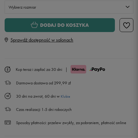
Wybierz rozmiar
S
DODAJ DO KOSZYKA
Sprawdź dostępność w salonach
M
L
Kup teraz i zapłać za 30 dni
|
XL
Powiadom o dostępności
Darmowa dostawa od 299,99 zł
XXL
Powiadom o dostępności
30 dni na zwrot, 60 dni w
Klubie
Czas realizacji 1-5 dni roboczych
Sposoby płatności:
przelew zwykły, za pobraniem, płatność online