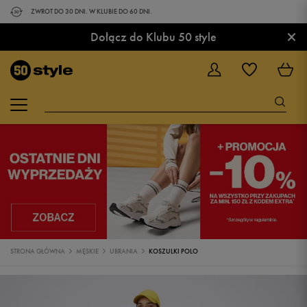
ZWROT DO 30 DNI. W KLUBIE DO 60 DNI.
×
Dołącz do Klubu 50 style
STRONA GŁÓWNA
MĘSKIE
UBRANIA
KOSZULKI POLO