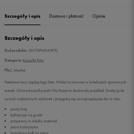
Szczegóły i opis
Dostawa i płatność
Opinie
Szczegóły i opis
Kod produktu:
SS17SPM041970
Kategoria:
Koszulki Polo
Płeć:
Męskie
Patelowe tony rządzą tego lata. Widać to również w kolekcjach sportowych
marek. Liliowa koszulka polo Fila Pazzo to doskonały przykład. Dodaj ją do
swoich codziennych stylówek i przygotuj się na najcieplejsze dni w roku.
prosty krój
kołnierzyk na guziki
przyjemny w dotyku materiał
jasna kolorystyka
brandowy haft na piersi