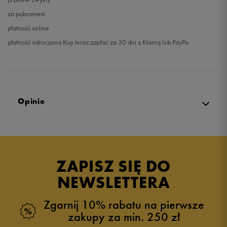
za pobraniem
płatność online
płatność odroczona Kup teraz zapłać za 30 dni z Klarną lub PayPo
Opinie
5.0
opinii klientów
3
z całego okresu
ZAPISZ SIĘ DO
zebranych i zweryfikowanych przez
NEWSLETTERA
Zgarnij 10% rabatu na pierwsze
zakupy za min. 250 zł