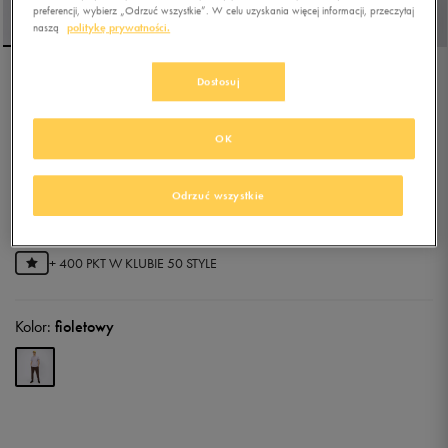
preferencji, wybierz „Odrzuć wszystkie”. W celu uzyskania więcej informacji, przeczytaj
naszą
politykę prywatności.
Dostosuj
FILA POLO PAZZO
OK
5.0
(
3
)
51,99
zł
z Vat
Odrzuć wszystkie
55,99
zł
-7%
(najniższa cena z 30 dni przed obniżką)
79,99
zł
-35%
(cena bezpośrednio przed promocją)
+ 400 PKT W
KLUBIE 50 STYLE
Kolor:
fioletowy