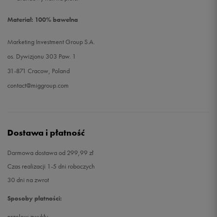
Materiał: 100% bawełna
Marketing Investment Group S.A.
os. Dywizjonu 303 Paw. 1
31-871 Cracow, Poland
contact@miggroup.com
Dostawa i płatność
Darmowa dostawa od 299,99 zł
Czas realizacji 1-5 dni roboczych
30 dni na zwrot
Sposoby płatności:
przelew zwykły