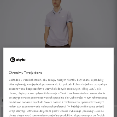
Chronimy Twoje dane
Dokładamy wszelkich starań, aby zakupy naszych Klientów były udane, a produkty,
które wybierają – najlepiej dopasowane do ich potrzeb. Robimy to jednak przy pełnym
poszanowaniu bezpieczeństwa wszystkich danych osobowych. Kliknij „OK”, jeśli
chcesz, abyśmy wykorzystywali informacje o Twoich zachowaniach na naszej stronie
do przygotowania personalizowanych specjalnie dla Ciebie treści, w tym rekomendacji
1/5
PROMO: DO -30%
produktów dopasowanych do Twoich potrzeb i zainteresowań, spersonalizowanych
reklam czy zapamiętywanie wybranych preferencji. W każdej chwili możesz zmienić
swoją decyzję i ustawienia dotyczące plików cookie wybierając „Dostosuj”. Jeśli nie
chcesz otrzymywać spersonalizowanej oferty produktów, dopasowanych do Twoich