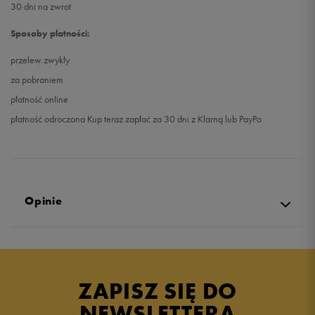
30 dni na zwrot
Sposoby płatności:
przelew zwykły
za pobraniem
płatność online
płatność odroczona Kup teraz zapłać za 30 dni z Klarną lub PayPo
Opinie
4.8
opinii klientów
6
z całego okresu
ZAPISZ SIĘ DO
zebranych i zweryfikowanych przez
NEWSLETTERA