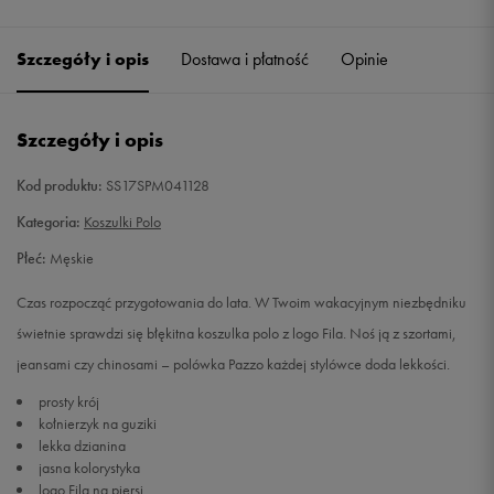
Szczegóły i opis
Dostawa i płatność
Opinie
Szczegóły i opis
Kod produktu:
SS17SPM041128
Kategoria:
Koszulki Polo
Płeć:
Męskie
Czas rozpocząć przygotowania do lata. W Twoim wakacyjnym niezbędniku
świetnie sprawdzi się błękitna koszulka polo z logo Fila. Noś ją z szortami,
jeansami czy chinosami – polówka Pazzo każdej stylówce doda lekkości.
prosty krój
kołnierzyk na guziki
lekka dzianina
jasna kolorystyka
logo Fila na piersi