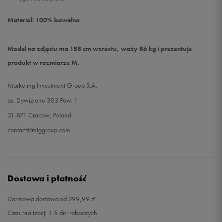
Materiał: 100% bawełna
Model na zdjęciu ma 188 cm wzrostu, waży 86 kg i prezentuje
produkt w rozmiarze M.
Marketing Investment Group S.A.
os. Dywizjonu 303 Paw. 1
31-871 Cracow, Poland
contact@miggroup.com
Dostawa i płatność
Darmowa dostawa od 299,99 zł
Czas realizacji 1-5 dni roboczych