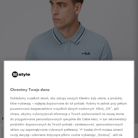
Chronimy Twoje dane
Dokładamy wszelkich starań, aby zakupy naszych Klientów były udane, a produkty,
które wybierają – najlepiej dopasowane do ich potrzeb. Robimy to jednak przy pełnym
poszanowaniu bezpieczeństwa wszystkich danych osobowych. Kliknij „OK”, jeśli
chcesz, abyśmy wykorzystywali informacje o Twoich zachowaniach na naszej stronie
1/4
PROMO: DO -30%
do przygotowania personalizowanych specjalnie dla Ciebie treści, w tym rekomendacji
produktów dopasowanych do Twoich potrzeb i zainteresowań, spersonalizowanych
reklam czy zapamiętywanie wybranych preferencji. W każdej chwili możesz zmienić
swoją decyzję i ustawienia dotyczące plików cookie wybierając „Dostosuj”. Jeśli nie