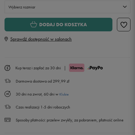
Wybierz rozmiar
S
DODAJ DO KOSZYKA
Sprawdź dostępność w salonach
M
L
Powiadom o dostępności
Kup teraz i zapłać za 30 dni
|
XL
Powiadom o dostępności
Darmowa dostawa od 299,99 zł
XXL
Powiadom o dostępności
30 dni na zwrot, 60 dni w
Klubie
Czas realizacji 1-5 dni roboczych
Sposoby płatności:
przelew zwykły, za pobraniem, płatność online