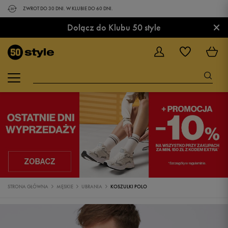
ZWROT DO 30 DNI. W KLUBIE DO 60 DNI.
×
Dołącz do Klubu 50 style
STRONA GŁÓWNA
MĘSKIE
UBRANIA
KOSZULKI POLO