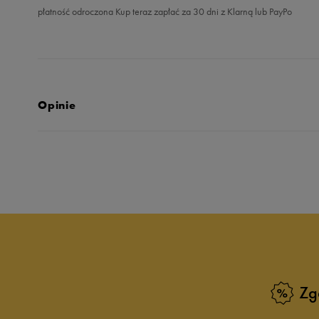
płatność odroczona Kup teraz zapłać za 30 dni z Klarną lub PayPo
Opinie
5.0
opinii klientów
9
z całego okresu
zebranych i zweryfikowanych przez
Zg
5
10