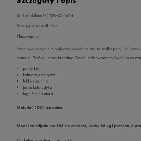
Szczegóły i opis
Kod produktu:
SS17SPM041654
Kategoria:
Koszulki Polo
Płeć:
Męskie
Pastelowe odcienie to najlepszy wybór na lato. Koszulka polo Fila Pazzo
materiał i Twój ulubiony branding. Dodaj ją do swoich stylówek na co dzie
prosty krój
kołnierzyk na guziki
lekka dzianina
jasna kolorystyka
logo Fila na piersi
Materiał: 100% bawełna
Model na zdjęciu ma 188 cm wzrostu, waży 86 kg i prezentuje pr
Marketing Investment Group S.A.