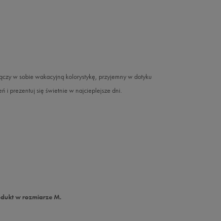
 łączy w sobie wakacyjną kolorystykę, przyjemny w dotyku
ń i prezentuj się świetnie w najcieplejsze dni.
odukt w rozmiarze M.