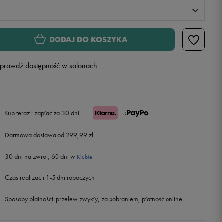
S
Powiadom o dostępności
DODAJ DO KOSZYKA
M
prawdź dostępność w salonach
L
Powiadom o dostępności
XL
Powiadom o dostępności
Kup teraz i zapłać za 30 dni
|
Darmowa dostawa od 299,99 zł
XXL
Powiadom o dostępności
30 dni na zwrot, 60 dni w
Klubie
Czas realizacji 1-5 dni roboczych
Sposoby płatności:
przelew zwykły, za pobraniem, płatność online