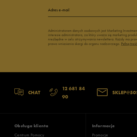
4
Adres e-mail
3
Administratorem danych osobowych jest Marketing Investme
interesie administratora, za który uważa się marketing pro
2
niezbędne w celu otrzymywania newslettera. Każdy ma prawo
prawo wniesienia skargi do organu nadzorczego.
Pełną treś
1
Szerokość
Liczba głosów
12 681 84
CHAT
SKLEP@50
90
wąski
standardowy
szer
Zgodność z rozmiarem
Liczba głosów
zaniżony
zgodny
zawyż
Obsługa klienta
Informacje
Centrum Pomocy
Promocje