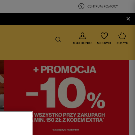
CENTRUM POMOCY
×
MOJE KONTO
SCHOWEK
KOSZYK
BUTY DLA CHŁOPCA
BUTY DLA DZIEWCZYNKI
0-4 lat
0-4 lat
4-8 lat
4-8 lat
9-16 lat
9-16 lat