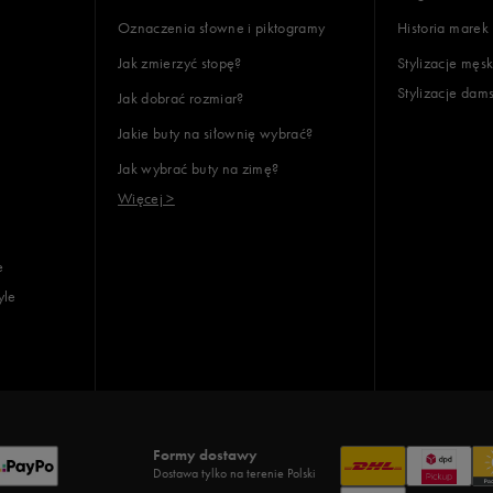
Oznaczenia słowne i piktogramy
Historia marek
Jak zmierzyć stopę?
Stylizacje męsk
Stylizacje dam
Jak dobrać rozmiar?
lientów
Jakie buty na siłownię wybrać?
Jak wybrać buty na zimę?
Wyczyść
Szukaj
Więcej >
e
yle
Formy dostawy
Dostawa tylko na terenie Polski