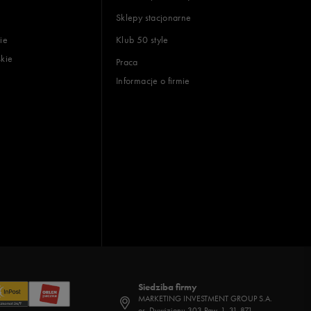
Sklepy stacjonarne
ie
Klub 50 style
skie
Praca
Informacje o firmie
Siedziba firmy
MARKETING INVESTMENT GROUP S.A.
os. Dywizjonu 303 Paw. 1, 31-871