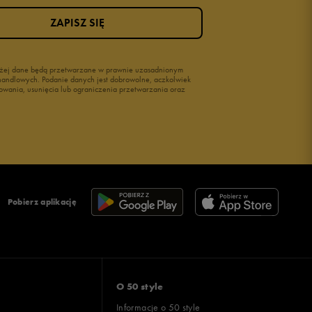
ZAPISZ SIĘ
wyżej dane będą przetwarzane w prawnie uzasadnionym
i handlowych. Podanie danych jest dobrowolne, aczkolwiek
owania, usunięcia lub ograniczenia przetwarzania oraz
Pobierz aplikację
O 50 style
Informacje o 50 style