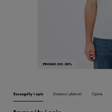
Skechers
Timberland
Umbro
Under Armour
Up8
U.S. Polo ASSN.
Vans
PROMO: DO -30%
Szczegóły i opis
Dostawa i płatność
Opinie