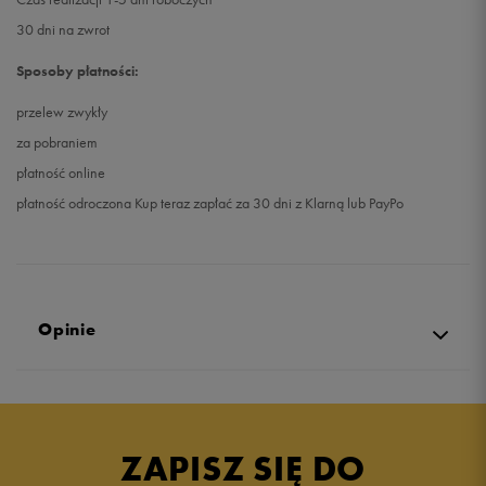
30 dni na zwrot
Sposoby płatności:
przelew zwykły
za pobraniem
płatność online
płatność odroczona Kup teraz zapłać za 30 dni z Klarną lub PayPo
Opinie
5.0
opinii klientów
4
z całego okresu
ZAPISZ SIĘ DO
zebranych i zweryfikowanych przez