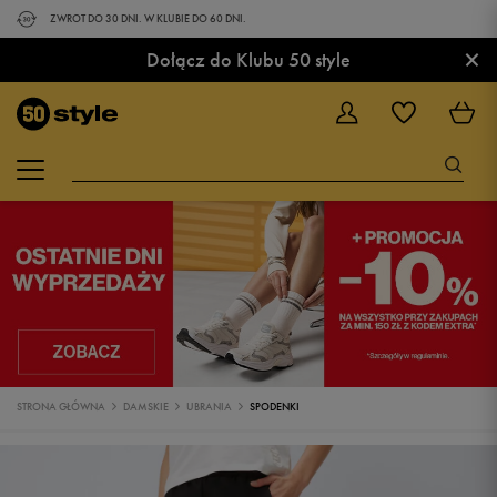
ZWROT DO 30 DNI. W KLUBIE DO 60 DNI.
×
Dołącz do Klubu 50 style
STRONA GŁÓWNA
DAMSKIE
UBRANIA
SPODENKI