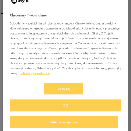
Chronimy Twoje dane
Dokładamy wszelkich starań, aby zakupy naszych Klientów były udane, a produkty,
FILA SZORTY KOBUKO
które wybierają – najlepiej dopasowane do ich potrzeb. Robimy to jednak przy pełnym
poszanowaniu bezpieczeństwa wszystkich danych osobowych. Kliknij „OK”, jeśli
chcesz, abyśmy wykorzystywali informacje o Twoich zachowaniach na naszej stronie
do przygotowania personalizowanych specjalnie dla Ciebie treści, w tym rekomendacji
5.0
(
4
)
produktów dopasowanych do Twoich potrzeb i zainteresowań, spersonalizowanych
48,99
zł
z Vat
reklam czy zapamiętywanie wybranych preferencji. W każdej chwili możesz zmienić
swoją decyzję i ustawienia dotyczące plików cookie wybierając „Dostosuj”. Jeśli nie
59,49
zł
-18%
(najniższa cena z 30 dni przed obniżką)
chcesz otrzymywać spersonalizowanej oferty produktów, dopasowanych do Twoich
69,99
zł
-30%
(cena bezpośrednio przed promocją)
preferencji, wybierz „Odrzuć wszystkie”. W celu uzyskania więcej informacji, przeczytaj
naszą
politykę prywatności.
+ 350 PKT W
KLUBIE 50 STYLE
Dostosuj
Kolor:
czarny
OK
Odrzuć wszystkie