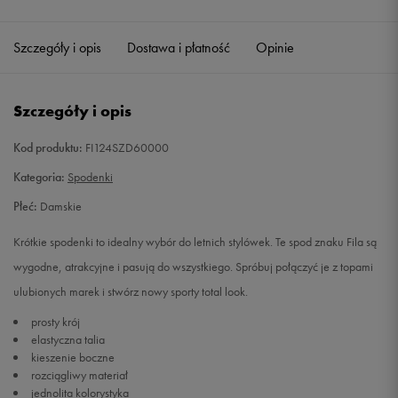
Szczegóły i opis
Dostawa i płatność
Opinie
Szczegóły i opis
Kod produktu:
FI124SZD60000
Kategoria:
Spodenki
Płeć:
Damskie
Krótkie spodenki to idealny wybór do letnich stylówek. Te spod znaku Fila są
wygodne, atrakcyjne i pasują do wszystkiego. Spróbuj połączyć je z topami
ulubionych marek i stwórz nowy sporty total look.
prosty krój
elastyczna talia
kieszenie boczne
rozciągliwy materiał
jednolita kolorystyka