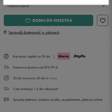
Wybierz rozmiar
XS
DODAJ DO KOSZYKA
Sprawdź dostępność w salonach
S
M
Kup teraz i zapłać za 30 dni
|
L
Powiadom o dostępności
Darmowa dostawa od 299,99 zł
30 dni na zwrot, 60 dni w
Klubie
Czas realizacji 1-5 dni roboczych
Sposoby płatności:
przelew zwykły, za pobraniem, płatność online