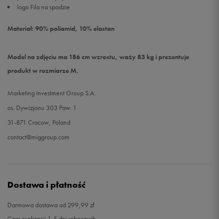
logo Fila na spodzie
Materiał: 90% poliamid, 10% elastan
Model na zdjęciu ma 186 cm wzrostu, waży 83 kg i prezentuje
produkt w rozmiarze M.
Marketing Investment Group S.A.
os. Dywizjonu 303 Paw. 1
31-871 Cracow, Poland
contact@miggroup.com
Dostawa i płatność
Darmowa dostawa od 299,99 zł
Czas realizacji 1-5 dni roboczych