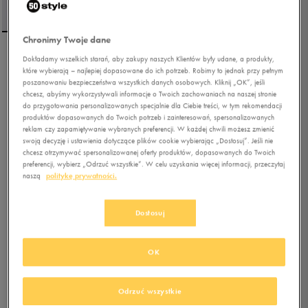
Chronimy Twoje dane
Dokładamy wszelkich starań, aby zakupy naszych Klientów były udane, a produkty,
FILA T-SHIRT TRAY
które wybierają – najlepiej dopasowane do ich potrzeb. Robimy to jednak przy pełnym
poszanowaniu bezpieczeństwa wszystkich danych osobowych. Kliknij „OK”, jeśli
chcesz, abyśmy wykorzystywali informacje o Twoich zachowaniach na naszej stronie
do przygotowania personalizowanych specjalnie dla Ciebie treści, w tym rekomendacji
5.0
(
53
)
produktów dopasowanych do Twoich potrzeb i zainteresowań, spersonalizowanych
41,99
zł
z Vat
reklam czy zapamiętywanie wybranych preferencji. W każdej chwili możesz zmienić
swoją decyzję i ustawienia dotyczące plików cookie wybierając „Dostosuj”. Jeśli nie
48,99
zł
-14%
(najniższa cena z 30 dni przed obniżką)
chcesz otrzymywać spersonalizowanej oferty produktów, dopasowanych do Twoich
69,99
zł
-40%
(cena bezpośrednio przed promocją)
preferencji, wybierz „Odrzuć wszystkie”. W celu uzyskania więcej informacji, przeczytaj
naszą
politykę prywatności.
+ 350 PKT W
KLUBIE 50 STYLE
Dostosuj
Kolor:
szary
OK
Odrzuć wszystkie