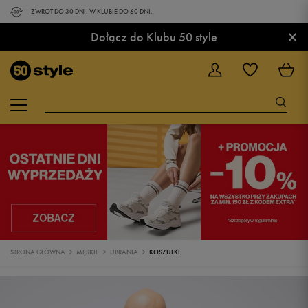
ZWROT DO 30 DNI. W KLUBIE DO 60 DNI.
×
Dołącz do Klubu 50 style
STRONA GŁÓWNA
MĘSKIE
UBRANIA
KOSZULKI