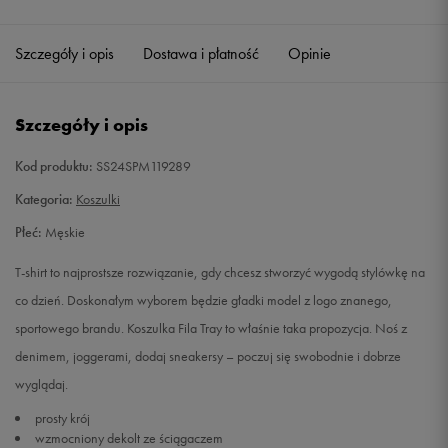
Szczegóły i opis
Dostawa i płatność
Opinie
Szczegóły i opis
Kod produktu:
SS24SPM119289
Kategoria:
Koszulki
Płeć:
Męskie
T-shirt to najprostsze rozwiązanie, gdy chcesz stworzyć wygodą stylówkę na
co dzień. Doskonałym wyborem będzie gładki model z logo znanego,
sportowego brandu. Koszulka Fila Tray to właśnie taka propozycja. Noś z
denimem, joggerami, dodaj sneakersy – poczuj się swobodnie i dobrze
wyglądaj.
prosty krój
wzmocniony dekolt ze ściągaczem