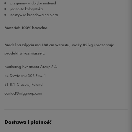
przyjemny w dotyku materiał
jednolita kolorystyka
naszywka brandowa na piersi
Materiał: 100% bawełna
Model na zdjęciu ma 188 cm wzrostu, waży 82 kg i prezentuje
produkt w rozmiarze L.
Marketing Investment Group S.A.
os. Dywizjonu 303 Paw. 1
31-871 Cracow, Poland
contact@miggroup.com
Dostawa i płatność