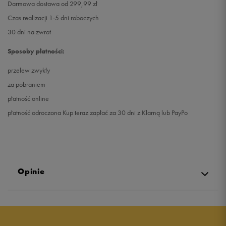
Darmowa dostawa od 299,99 zł
Czas realizacji 1-5 dni roboczych
30 dni na zwrot
Sposoby płatności:
przelew zwykły
za pobraniem
płatność online
płatność odroczona Kup teraz zapłać za 30 dni z Klarną lub PayPo
Opinie
5.0
opinii klientów
53
z całego okresu