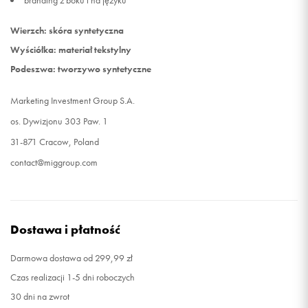
branding z boku i na języku
Wierzch: skóra syntetyczna
Wyściółka: materiał tekstylny
Podeszwa: tworzywo syntetyczne
Marketing Investment Group S.A.
os. Dywizjonu 303 Paw. 1
31-871 Cracow, Poland
contact@miggroup.com
Dostawa i płatność
Darmowa dostawa od 299,99 zł
Czas realizacji 1-5 dni roboczych
30 dni na zwrot