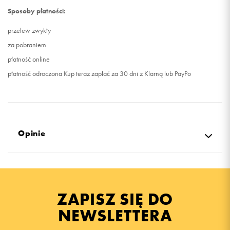
Sposoby płatności:
przelew zwykły
za pobraniem
płatność online
płatność odroczona Kup teraz zapłać za 30 dni z Klarną lub PayPo
Opinie
5.0
opinii klientów
46
z całego okresu
ZAPISZ SIĘ DO
zebranych i zweryfikowanych przez
NEWSLETTERA