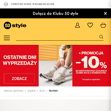
ZWROT DO 30 DNI. W KLUBIE DO 60 DNI.
×
Dołącz do Klubu 50 style
STRONA GŁÓWNA
MĘSKIE
BUTY
TRAPERY