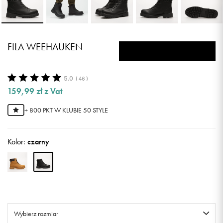
FILA WEEHAUKEN
5.0
(
46
)
159,99
zł
z Vat
+ 800 PKT W
KLUBIE 50 STYLE
Kolor:
czarny
Wybierz rozmiar