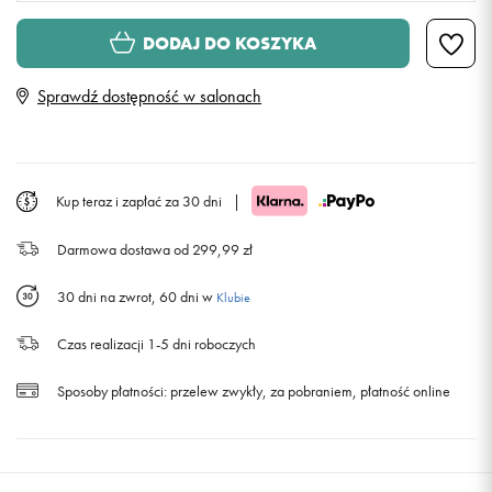
Rozmiary EU
Rozmiary US
DODAJ DO KOSZYKA
41
26 cm
Sprawdź dostępność w salonach
42
27 cm
Powiadom o dostępności
43
28 cm
Kup teraz i zapłać za 30 dni
|
Darmowa dostawa od 299,99 zł
44
28,5 cm
30 dni na zwrot, 60 dni w
Klubie
45
29,5 cm
Czas realizacji 1-5 dni roboczych
46
30 cm
Sposoby płatności:
przelew zwykły, za pobraniem, płatność online