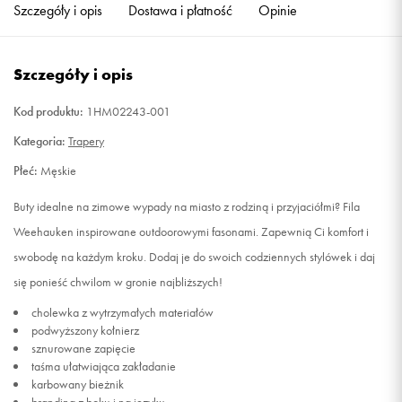
Szczegóły i opis
Dostawa i płatność
Opinie
Szczegóły i opis
Kod produktu:
1HM02243-001
Kategoria:
Trapery
Płeć:
Męskie
Buty idealne na zimowe wypady na miasto z rodziną i przyjaciółmi? Fila
Weehauken inspirowane outdoorowymi fasonami. Zapewnią Ci komfort i
swobodę na każdym kroku. Dodaj je do swoich codziennych stylówek i daj
się ponieść chwilom w gronie najbliższych!
cholewka z wytrzymałych materiałów
podwyższony kołnierz
sznurowane zapięcie
taśma ułatwiająca zakładanie
karbowany bieżnik