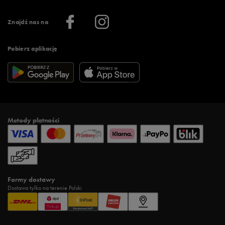
Praca
Regulamin aplikacji 50 style
Informacje o firmie
Więcej regulaminów >
Znajdź nas na
Pobierz aplikację
Metody płatności
Formy dostawy
Dostawa tylko na terenie Polski