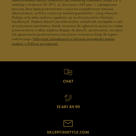
Administratorem danych osobowych jest Marketing Investment Group S.A. z
siedzibą w Krakowie (31-871), os. Dywizjonu 303 paw. 1, udostępnione
powyżej dane będą przetwarzane w prawnie uzasadnionym interesie
administratora, za który uważa się marketing produktów i usług własnych.
Podając swój adres mailowy zgadzasz się na otrzymywanie informacji
handlowych. Podanie danych jest dobrowolne, aczkolwiek niezbędne w celu
otrzymywania newslettera. Każdy ma prawo do zgłoszenia sprzeciwu wobec
przetwarzania, a także żądania dostępu do danych, sprostowania, usunięcia
lub ograniczenia przetwarzania oraz prawo wniesienia skargi do organu
nadzorczego.
Pełną treść oświadczenia o ochronie prywatności można
znaleźć w Polityce prywatności.
CHAT
12 681 84 90
SKLEP@50STYLE.COM