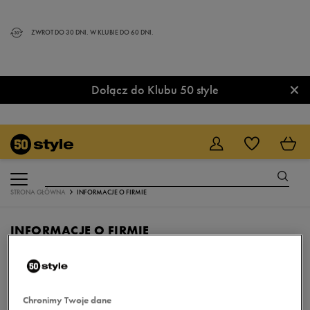
ZWROT DO 30 DNI. W KLUBIE DO 60 DNI.
×
Dołącz do Klubu 50 style
STRONA GŁÓWNA
INFORMACJE O FIRMIE
INFORMACJE O FIRMIE
O firmie
Chronimy Twoje dane
Sklep internetowy
50style.pl
jest prowadzony przez
Marketing